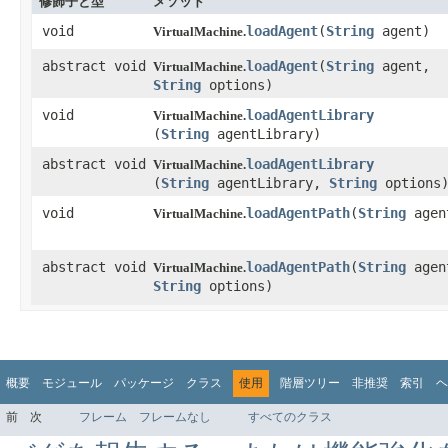
修飾子と型
メソッド
void
loadAgent
​(
String
agent)
VirtualMachine.
abstract void
loadAgent
​(
String
agent,
VirtualMachine.
String
options)
void
loadAgentLibrary
VirtualMachine.
(
String
agentLibrary)
abstract void
loadAgentLibrary
VirtualMachine.
(
String
agentLibrary,
String
options
void
loadAgentPath
​(
String
agen
VirtualMachine.
abstract void
loadAgentPath
​(
String
agen
VirtualMachine.
String
options)
概要
モジュール
パッケージ
クラス
使用
階層ツリー
非推奨
索引
ヘ
前
次
フレーム
フレームなし
すべてのクラス