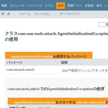
概要
モジュール
パッケージ
クラス
使用
階層ツリー
非推奨
索引
ヘ
前
次
フレーム
フレームなし
すべてのクラス
クラスcom.sun.tools.attach.AgentInitializationExcepti
の使用
AgentInitializationException
を使用するパッケージ
パッケージ
説明
com.sun.tools.attach
Java™仮想マシンにアタッチ
com.sun.tools.attach
での
AgentInitializationException
の使用
AgentInitializationException
をスローする
com.sun.tools.attach