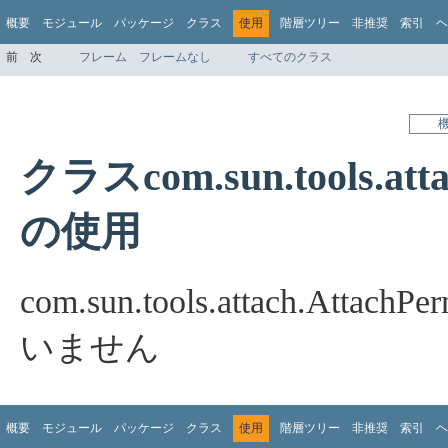
概要
モジュール
パッケージ
クラス
使用
階層ツリー
非推奨
索引
ヘ
前
次
フレーム
フレームなし
すべてのクラス
クラスcom.sun.tools.atta
の使用
com.sun.tools.attach.A
いません
概要
モジュール
パッケージ
クラス
使用
階層ツリー
非推奨
索引
ヘ