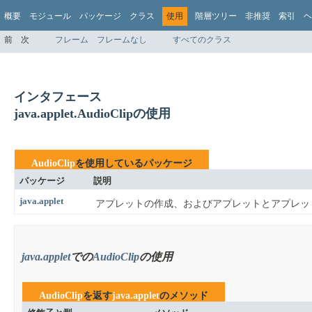
概要
モジュール
パッケージ
クラス
使用
階層ツリー
非推奨
索引
ヘ
前
次
フレーム
フレームなし
すべてのクラス
インタフェース
java.applet.AudioClipの使用
AudioClip
を使用しているパッケージ
パッケージ
説明
java.applet
アプレットの作成、およびアプレットとアプレッ
java.applet
での
AudioClip
の使用
AudioClip
を返す
java.applet
のメソッド