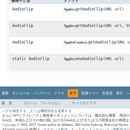
修飾子と型
メソッド
AudioClip
getAudioClip
​(
URL
url)
Applet.
AudioClip
getAudioClip
​(
URL
url,
S
Applet.
AudioClip
getAudioClip
​(
URL
u
AppletContext.
static
AudioClip
newAudioClip
​(
URL
url)
Applet.
概要
モジュール
パッケージ
クラス
使用
階層ツリー
非推奨
索引
ヘ
前
次
フレーム
フレームなし
すべてのクラス
バグを報告する、または機能強化を提案する
さらにAPIリファレンスと開発者ドキュメントについては、概念的な概要、用語
Javaは、米国およびその他の国におけるOracleおよび/またはその関連会社の商
Copyright
© 1993, 2017, Oracle and/or its affiliates, 500 Oracle Parkway, Redwood Shore
All rights reserved.
使用は
「ライセンス条項」
と
「ドキュメンテーション再配布ポ