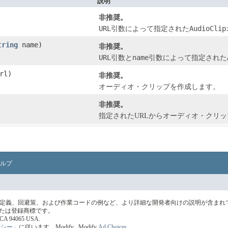
説明
非推奨。
URL
AudioClip
引数によって指定された
tring
name)
非推奨。
URL
name
引数と
引数によって指定された
rl)
非推奨。
オーディオ・クリップを作成します。
非推奨。
指定されたURLからオーディオ・クリ
ルプ
の定義、回避策、および作業コードの例など、より詳細な開発者向けの説明が含まれ
標または登録商標です。
s, CA 94065 USA.
リシー」
に従います。
Modify
. Modify
Ad Choices
.