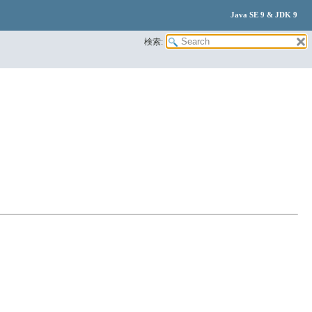
Java SE 9 & JDK 9
検索: