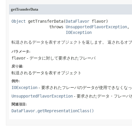
getTransferData
Object
 getTransferData​(
DataFlavor
 flavor)

                throws 
UnsupportedFlavorException
,

IOException
転送されるデータを表すオブジェクトを返します。
返されるオ
パラメータ:
flavor
- データに対して要求されたフレーバ
戻り値:
転送されるデータを表すオブジェクト
例外:
IOException
- 要求されたフレーバのデータが使用できなくな
UnsupportedFlavorException
- 要求されたデータ・フレー
関連項目:
DataFlavor.getRepresentationClass()