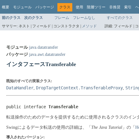
概要
モジュール
パッケージ
クラス
使用
階層ツリー
非推奨
索引
ヘ
前のクラス
次のクラス
フレーム
フレームなし
すべてのクラス
サマリー:
ネスト |
フィールド |
コンストラクタ |
メソッド
詳細:
フィールド |
コ
モジュール
java.datatransfer
パッケージ
java.awt.datatransfer
インタフェースTransferable
既知のすべての実装クラス:
DataHandler
DropTargetContext.TransferableProxy
Strin
,
,
public interface 
Transferable
転送操作のためのデータを提供するために使用されるクラスのイン
Swingによるデータ転送の使用の詳細は、「
The Java Tutorial
」の「
H
導入されたバージョン: