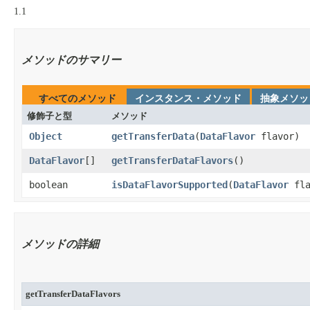
1.1
メソッドのサマリー
すべてのメソッド
インスタンス・メソッド
抽象メソッ
修飾子と型
メソッド
Object
getTransferData
​(
DataFlavor
flavor)
DataFlavor
[]
getTransferDataFlavors
​()
boolean
isDataFlavorSupported
​(
DataFlavor
fla
メソッドの詳細
getTransferDataFlavors