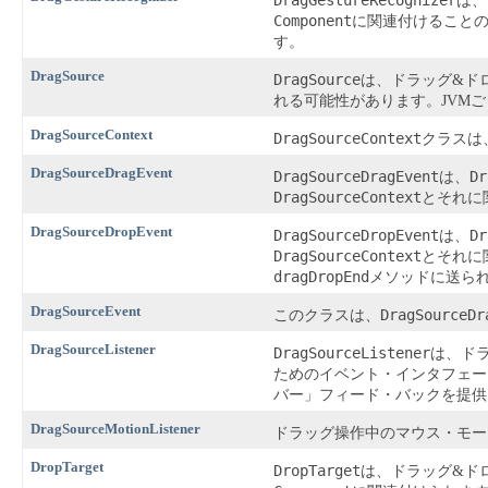
DragGestureRecognizer
は、
Component
に関連付けること
す。
DragSource
DragSource
は、ドラッグ&ド
れる可能性があります。JVMご
DragSourceContext
DragSourceContext
クラスは
DragSourceDragEvent
DragSourceDragEvent
Dr
は、
DragSourceContext
とそれに
DragSourceDropEvent
DragSourceDropEvent
Dr
は、
DragSourceContext
とそれに
dragDropEnd
メソッドに送ら
DragSourceEvent
DragSourceDr
このクラスは、
DragSourceListener
DragSourceListener
は、ド
ためのイベント・インタフェー
バー」フィード・バックを提供
DragSourceMotionListener
ドラッグ操作中のマウス・モー
DropTarget
DropTarget
は、ドラッグ&ド