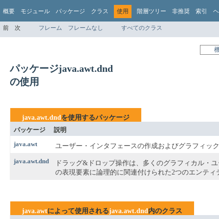
概要
モジュール
パッケージ
クラス
使用
階層ツリー
非推奨
索引
ヘ
前
次
フレーム
フレームなし
すべてのクラス
パッケージjava.awt.dnd
の使用
java.awt.dnd
を使用するパッケージ
パッケージ
説明
java.awt
ユーザー・インタフェースの作成およびグラフィッ
java.awt.dnd
ドラッグ&ドロップ操作は、多くのグラフィカル・ユ
の表現要素に論理的に関連付けられた2つのエンティ
java.awt
によって使用される
java.awt.dnd
内のクラス