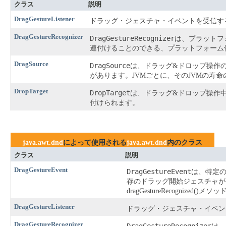
クラス
説明
DragGestureListener
ドラッグ・ジェスチャ・イベントを受信す
DragGestureRecognizer
DragGestureRecognizer
は、プラットフ
連付けることのできる、プラットフォーム
DragSource
DragSource
は、ドラッグ&ドロップ操作
があります。JVMごとに、そのJVMの寿
DropTarget
DropTarget
は、ドラッグ&ドロップ操作
付けられます。
java.awt.dnd
によって使用される
java.awt.dnd
内のクラス
クラス
説明
DragGestureEvent
DragGestureEvent
は、特定
存のドラッグ開始ジェスチャが
dragGestureRecognized(
DragGestureListener
ドラッグ・ジェスチャ・イベン
DragGestureRecognizer