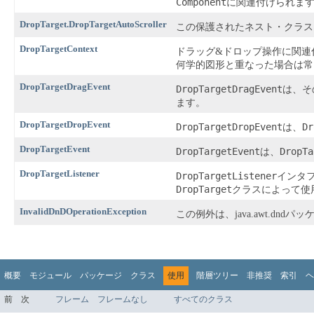
Component
に関連付けられま
DropTarget.DropTargetAutoScroller
この保護されたネスト・クラス
DropTargetContext
ドラッグ&ドロップ操作に関連
何学的図形と重なった場合は常
DropTargetDragEvent
DropTargetDragEvent
は、その
ます。
DropTargetDropEvent
DropTargetDropEvent
Dr
は、
DropTargetEvent
DropTargetEvent
DropTa
は、
DropTargetListener
DropTargetListener
インタ
DropTarget
クラスによって使
InvalidDnDOperationException
この例外は、java.awt.d
概要
モジュール
パッケージ
クラス
使用
階層ツリー
非推奨
索引
ヘ
前
次
フレーム
フレームなし
すべてのクラス