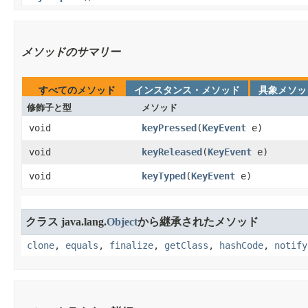
メソッドのサマリー
すべてのメソッド
インスタンス・メソッド
具象メソッ
修飾子と型
メソッド
void
keyPressed
​(
KeyEvent
e)
void
keyReleased
​(
KeyEvent
e)
void
keyTyped
​(
KeyEvent
e)
クラス java.lang.
Object
から継承されたメソッド
clone
,
equals
,
finalize
,
getClass
,
hashCode
,
notify