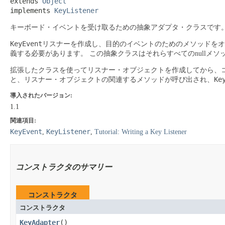
extends 
Object
implements 
KeyListener
キーボード・イベントを受け取るための抽象アダプタ・クラスです
KeyEvent
リスナーを作成し、目的のイベントのためのメソッドをオ
義する必要があります。
この抽象クラスはそれらすべてのnullメ
拡張したクラスを使ってリスナー・オブジェクトを作成してから、
Ke
と、リスナー・オブジェクトの関連するメソッドが呼び出され、
導入されたバージョン:
1.1
関連項目:
KeyEvent
KeyListener
,
,
Tutorial: Writing a Key Listener
コンストラクタのサマリー
コンストラクタ
コンストラクタ
KeyAdapter
​()