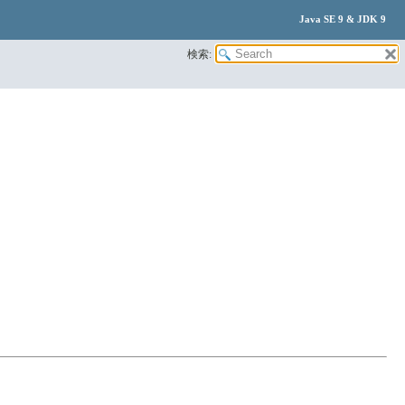
Java SE 9 & JDK 9
検索: