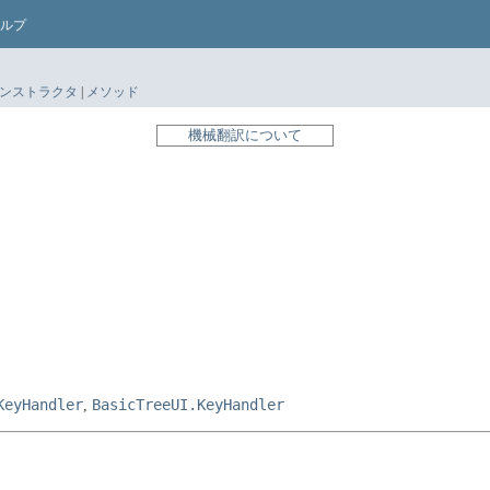
ルプ
ンストラクタ
|
メソッド
機械翻訳について
KeyHandler
BasicTreeUI.KeyHandler
,