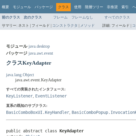
概要
モジュール
パッケージ
クラス
使用
階層ツリー
非推奨
索引
ヘ
前のクラス
次のクラス
フレーム
フレームなし
すべてのクラス
サマリー:
ネスト |
フィールド |
コンストラクタ
|
メソッド
詳細:
フィールド |
コ
モジュール
java.desktop
パッケージ
java.awt.event
クラスKeyAdapter
java.lang.Object
java.awt.event.KeyAdapter
すべての実装されたインタフェース:
KeyListener
EventListener
,
直系の既知のサブクラス:
BasicComboBoxUI.KeyHandler
BasicComboPopup.Invocation
,
public abstract class 
KeyAdapter