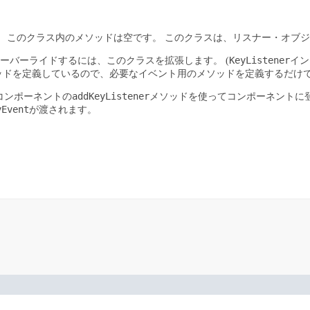
。
このクラス内のメソッドは空です。
このクラスは、リスナー・オブジ
KeyListener
ーバーライドするには、このクラスを拡張します。
(
イン
ソッドを定義しているので、必要なイベント用のメソッドを定義するだけで
addKeyListener
コンポーネントの
メソッドを使ってコンポーネントに
yEvent
が渡されます。