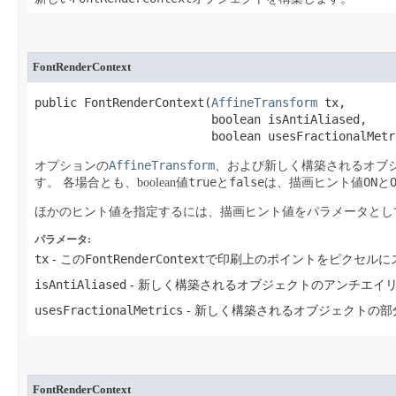
FontRenderContext
public FontRenderContext​(
AffineTransform
 tx,

                         boolean isAntiAliased,

                         boolean usesFractionalMetr
AffineTransform
オプションの
、および新しく構築されるオブ
true
false
ON
す。
各場合とも、boolean値
と
は、描画ヒント値
と
ほかのヒント値を指定するには、描画ヒント値をパラメータとし
パラメータ:
tx
FontRenderContext
- この
で印刷上のポイントをピクセルに
isAntiAliased
- 新しく構築されるオブジェクトのアンチエイ
usesFractionalMetrics
- 新しく構築されるオブジェクトの
FontRenderContext