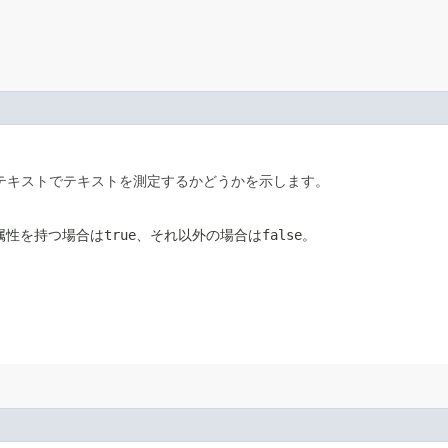
テキストでテキストを測定するかどうかを示します。
true
false
rm属性を持つ場合は
、それ以外の場合は
。