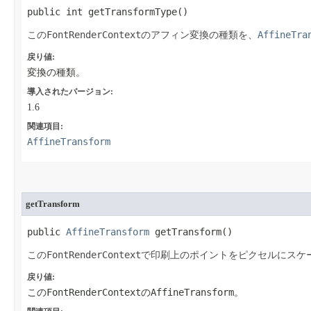
public int getTransformType​()
FontRenderContext
AffineTra
この
のアフィン変換の種類を、
戻り値:
変換の種類。
導入されたバージョン:
1.6
関連項目:
AffineTransform
getTransform
public 
AffineTransform
 getTransform​()
FontRenderContext
この
で印刷上のポイントをピクセルにスケ
戻り値:
FontRenderContext
AffineTransform
この
の
。