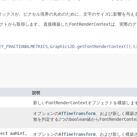
リックスが、ピクセル境界の丸めのために、文字のサイズに影響を与え
FontRenderContext
クトから取得します。
直接構築した
は、実際のグ
EY_FRACTIONALMETRICS
Graphics2D.getFontRenderContext()
L
,
,
説明
FontRenderContext
新しい
オブジェクトを構築しま
AffineTransform
オプションの
、および新しく構築
boolean
FontRenderConte
無を判定する2つの
値から
ject
aaHint,
AffineTransform
オプションの
、および新しく構築