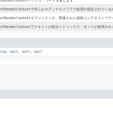
ntRenderContextのハッシュ・コードを返します。
ontRenderContext
で何らかのアンチエイリアス処理が指定されているかど
ontRenderContext
オブジェクトが、変換された描画コンテキストでテ
ontRenderContext
でテキストの部分メトリックス・モードが使用されるか
ing
,
wait
,
wait
,
wait