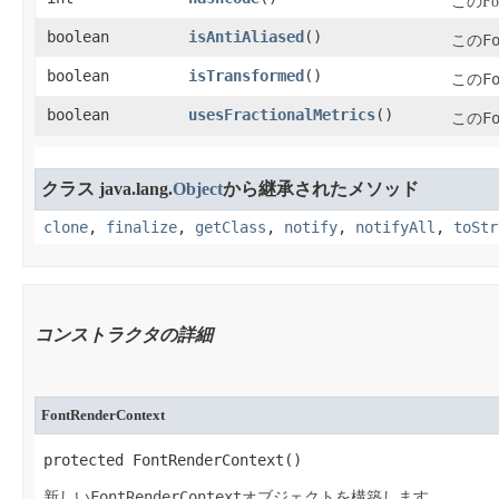
このFo
boolean
isAntiAliased
​()
F
この
boolean
isTransformed
​()
F
この
boolean
usesFractionalMetrics
​()
F
この
クラス java.lang.
Object
から継承されたメソッド
clone
,
finalize
,
getClass
,
notify
,
notifyAll
,
toStr
コンストラクタの詳細
FontRenderContext
protected FontRenderContext​()
FontRenderContext
新しい
オブジェクトを構築します。