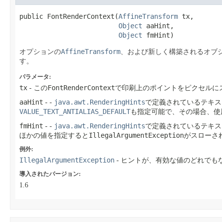
public FontRenderContext​(
AffineTransform
 tx,

Object
 aaHint,

Object
 fmHint)
AffineTransform
オプションの
、および新しく構築されるオブ
す。
パラメータ:
tx
FontRenderContext
- この
で印刷上のポイントをピクセルに
aaHint
java.awt.RenderingHints
- -
で定義されているテキス
VALUE_TEXT_ANTIALIAS_DEFAULT
も指定可能で、その場合、使
fmHint
java.awt.RenderingHints
- -
で定義されているテキス
IllegalArgumentException
ほかの値を指定すると
がスローさ
例外:
IllegalArgumentException
- ヒントが、有効な値のどれでも
導入されたバージョン:
1.6