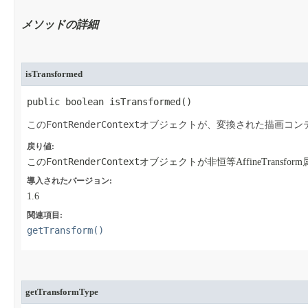
メソッドの詳細
isTransformed
public boolean isTransformed​()
FontRenderContext
この
オブジェクトが、変換された描画コン
戻り値:
FontRenderContext
この
オブジェクトが非恒等AffineTransfo
導入されたバージョン:
1.6
関連項目:
getTransform()
getTransformType