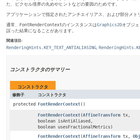
た、ピクセル境界の丸めやヒントなどの要因のためです。
アプリケーションで指定されたアンチエイリアス、および部分メト
FontRenderContext
Graphics2D
通常、
のインスタンスは
オブジェ
誤った結果になることがあります。
関連項目:
RenderingHints.KEY_TEXT_ANTIALIASING
RenderingHints.K
,
コンストラクタのサマリー
コンストラクタ
修飾子
コンストラクタ
protected
FontRenderContext
​()
FontRenderContext
​(
AffineTransform
tx,
boolean isAntiAliased,
boolean usesFractionalMetrics)
FontRenderContext
​(
AffineTransform
tx,
Ob