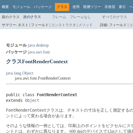
概要
モジュール
パッケージ
クラス
使用
階層ツリー
非推奨
索引
ヘ
前のクラス
次のクラス
フレーム
フレームなし
すべてのクラス
サマリー:
ネスト |
フィールド |
コンストラクタ
|
メソッド
詳細:
フィールド |
コ
モジュール
java.desktop
パッケージ
java.awt.font
クラスFontRenderContext
java.lang.Object
java.awt.font.FontRenderContext
public class 
FontRenderContext
extends 
Object
FontRenderContext
クラスは、テキストの寸法を正しく測定する
ントによって変わる場合があります。
そのような情報の一例としては、印刷上のポイントをピクセルにス
ントとは、わずかに異なります。
600 dpiのデバイスで12pt