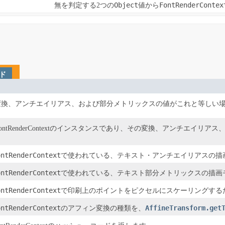
Object
FontRenderContex
無を判定する2つの
値から
ド
の変換、アンチエイリアス、および部分メトリックスの値がこれと等しい場合
がFontRenderContextのインスタンスであり、その変換、アンチエイ
ontRenderContext
で使われている、テキスト・アンチエイリアスの描
ontRenderContext
で使われている、テキスト部分メトリックスの描画
ontRenderContext
で印刷上のポイントをピクセルにスケーリングする
ontRenderContext
AffineTransform.get
のアフィン変換の種類を、