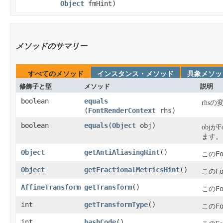
Object
fmHint)
メソッドのサマリー
すべてのメソッド
インスタンス・メソッド
具象メソッ
修飾子と型
メソッド
説明
boolean
equals
rhs
(
FontRenderContext
rhs)
boolean
equals
​(
Object
obj)
obj
ます。
Object
getAntiAliasingHint
​()
F
この
Object
getFractionalMetricsHint
​()
F
この
AffineTransform
getTransform
​()
F
この
int
getTransformType
​()
F
この
int
hashCode
​()