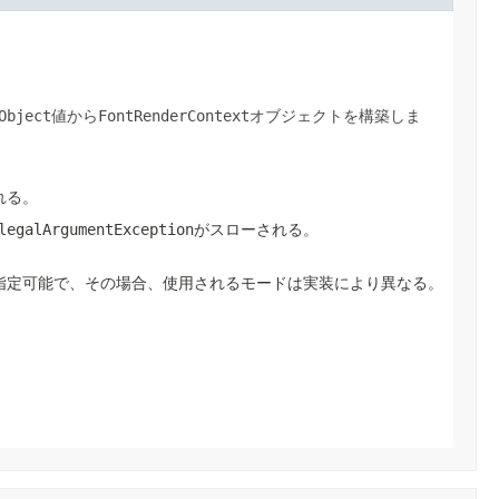
Object
FontRenderContext
値から
オブジェクトを構築しま
れる。
legalArgumentException
がスローされる。
指定可能で、その場合、使用されるモードは実装により異なる。