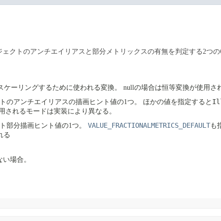
ジェクトのアンチエイリアスと部分メトリックスの有無を判定する2つの
スケーリングするために使われる変換。
nullの場合は恒等変換が使用さ
Il
トのアンチエイリアスの描画ヒント値の1つ。
ほかの値を指定すると
用されるモードは実装により異なる。
VALUE_FRACTIONALMETRICS_DEFAULT
ト部分描画ヒント値の1つ。
も
れる
ない場合。