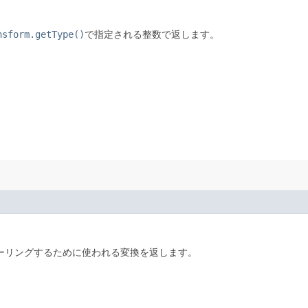
nsform.getType()
で指定される整数で返します。
ーリングするために使われる変換を返します。