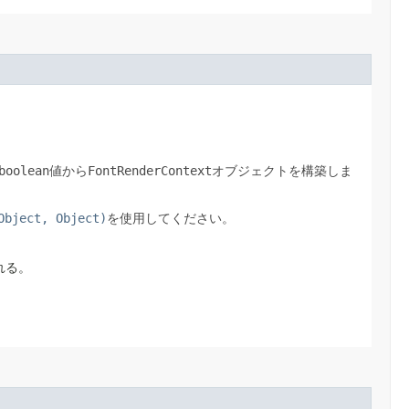
boolean
FontRenderContext
値から
オブジェクトを構築しま
Object, Object)
を使用してください。
れる。