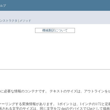
ルプ
ンストラクタ
|
メソッド
機械翻訳について
のに必要な情報のコンテナです。
テキストのサイズは、アウトラインを
ケーリングする変換情報があります。
1ポイントは、1インチの1/72
として描画される文字のサイズは、同じ文字を72 dpiのデバイスで12pt