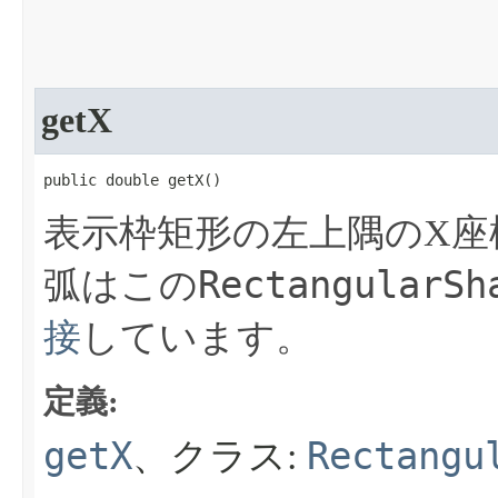
getX
public double getX​()
表示枠矩形の左上隅のX座
RectangularSh
弧はこの
接
しています。
定義:
getX
Rectangu
、クラス: