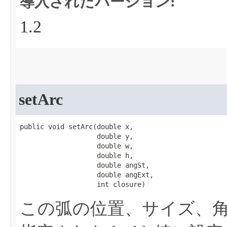
導入されたバージョン:
1.2
setArc
public void setArc​(double x,

                   double y,

                   double w,

                   double h,

                   double angSt,

                   double angExt,

                   int closure)
この弧の位置、サイズ、