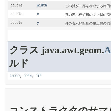
double
width
この弧が一部を構成する楕円
double
x
弧の表示枠矩形の左上隅のX
double
y
弧の表示枠矩形の左上隅のY
クラス java.awt.geom.
A
ルド
CHORD
,
OPEN
,
PIE
コンストラクタのサマ