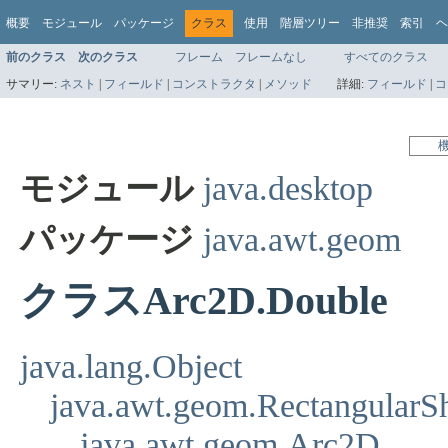
概要
モジュール
パッケージ
クラス
使用
階層ツリー
非推奨
索引
ヘ
前のクラス
次のクラス
フレーム
フレームなし
すべてのクラス
サマリー:
ネスト
|
フィールド
|
コンストラクタ
|
メソッド
詳細:
フィールド
|
コ
モジュール
java.desktop
パッケージ
java.awt.geom
クラスArc2D.Double
java.lang.Object
java.awt.geom.RectangularS
java.awt.geom.Arc2D