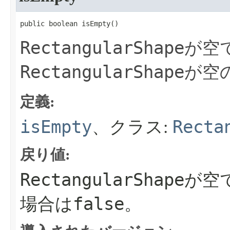
public boolean isEmpty​()
RectangularShape
が空
RectangularShape
が空
定義:
isEmpty
Recta
、クラス:
戻り値:
RectangularShape
が空
false
場合は
。