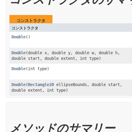
コンストラクタ
コンストラクタ
Double
​()
Double
​(double x, double y, double w, double h,
double start, double extent, int type)
Double
​(int type)
Double
​(
Rectangle2D
ellipseBounds, double start,
double extent, int type)
メソッドのサマリー