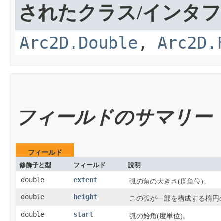
されたクラス/インタ
Arc2D.Double
,
Arc2D.
フィールドのサマリー
フィールド
修飾子と型
フィールド
説明
double
extent
弧の角の大きさ(度単位)。
double
height
この弧が一部を構成する楕円
double
start
弧の始角(度単位)。