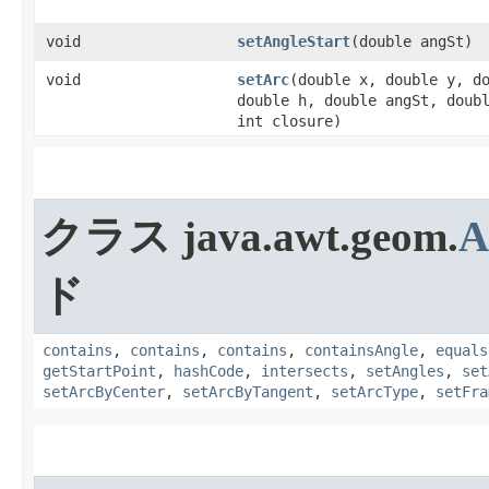
void
setAngleStart
​(double angSt)
void
setArc
​(double x, double y, d
double h, double angSt, doub
int closure)
クラス java.awt.geom.
A
ド
contains
,
contains
,
contains
,
containsAngle
,
equals
getStartPoint
,
hashCode
,
intersects
,
setAngles
,
set
setArcByCenter
,
setArcByTangent
,
setArcType
,
setFra