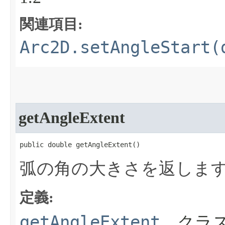
関連項目:
Arc2D.setAngleStart(
getAngleExtent
public double getAngleExtent​()
弧の角の大きさを返しま
定義:
getAngleExtent
、クラス