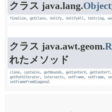
クラス java.lang.
Object
finalize
,
getClass
,
notify
,
notifyAll
,
toString
,
wa
クラス java.awt.geom.
R
れたメソッド
clone
,
contains
,
getBounds
,
getCenterX
,
getCenterY
getPathIterator
,
intersects
,
setFrame
,
setFrame
,
se
setFrameFromDiagonal