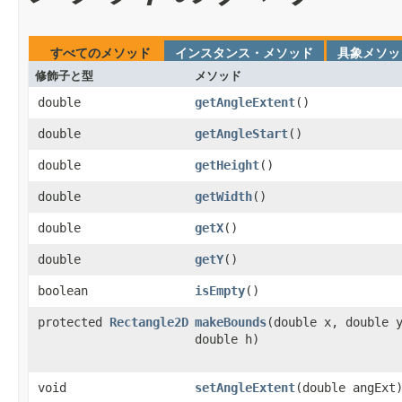
すべてのメソッド
インスタンス・メソッド
具象メソッ
修飾子と型
メソッド
double
getAngleExtent
​()
double
getAngleStart
​()
double
getHeight
​()
double
getWidth
​()
double
getX
​()
double
getY
​()
boolean
isEmpty
​()
protected
Rectangle2D
makeBounds
​(double x, double 
double h)
void
setAngleExtent
​(double angExt