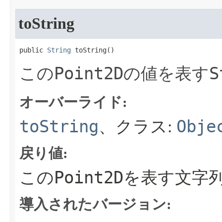
toString
public 
String
 toString​()
Point2D
S
この
の値を表す
オーバーライド:
toString
Obje
、クラス:
戻り値:
Point2D
この
を表す文字
導入されたバージョン: