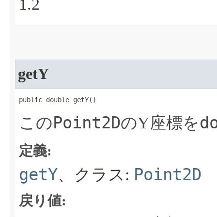
1.2
getY
public double getY​()
Point2D
d
この
のY座標を
定義:
getY
Point2D
、クラス:
戻り値: