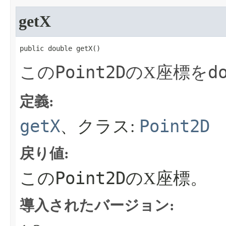
getX
public double getX​()
Point2D
d
この
のX座標を
定義:
getX
Point2D
、クラス:
戻り値:
Point2D
この
のX座標。
導入されたバージョン: