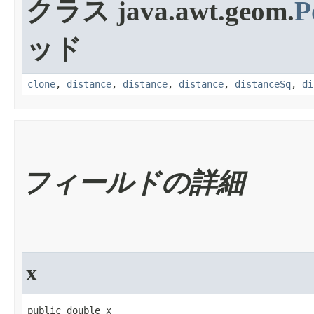
クラス java.awt.geom.
P
ッド
clone
,
distance
,
distance
,
distance
,
distanceSq
,
di
フィールドの詳細
x
public double x