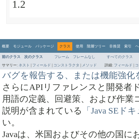
1.2
概要
モジュール
パッケージ
クラス
使用
階層ツリー
非推奨
索引
ヘ
前のクラス
次のクラス
フレーム
フレームなし
すべてのクラス
サマリー:
ネスト
|
フィールド
|
コンストラクタ
|
メソッド
詳細:
フィールド
|
コ
バグを報告する、または機能強化
さらにAPIリファレンスと開発者
用語の定義、回避策、および作業
説明が含まれている
「Java SE
い。
Javaは、米国およびその他の国にお