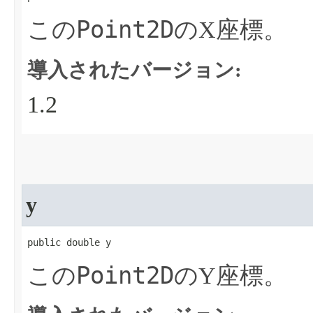
Point2D
この
のX座標。
導入されたバージョン:
1.2
y
public double y
Point2D
この
のY座標。