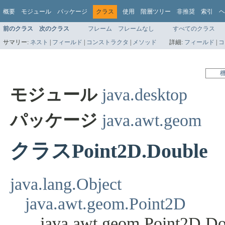
概要
モジュール
パッケージ
クラス
使用
階層ツリー
非推奨
索引
ヘ
前のクラス
次のクラス
フレーム
フレームなし
すべてのクラス
サマリー:
ネスト
|
フィールド
|
コンストラクタ
|
メソッド
詳細:
フィールド
|
コ
モジュール
java.desktop
パッケージ
java.awt.geom
クラスPoint2D.Double
java.lang.Object
java.awt.geom.Point2D
java.awt.geom.Point2D.Do