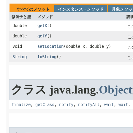
すべてのメソッド
インスタンス・メソッド
具象メソッ
修飾子と型
メソッド
説
double
getX
​()
こ
double
getY
​()
こ
void
setLocation
​(double x, double y)
こ
String
toString
​()
こ
クラス java.lang.
Object
finalize
,
getClass
,
notify
,
notifyAll
,
wait
,
wait
,