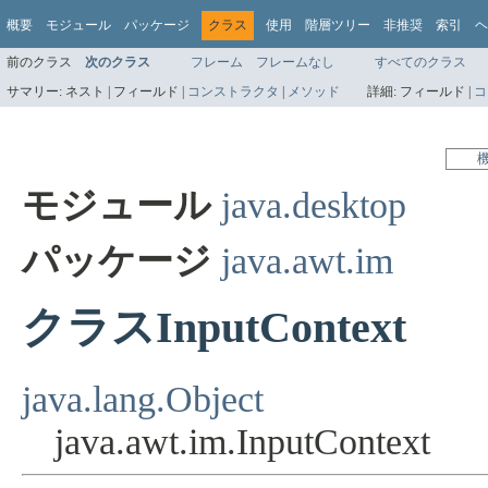
概要
モジュール
パッケージ
クラス
使用
階層ツリー
非推奨
索引
ヘ
前のクラス
次のクラス
フレーム
フレームなし
すべてのクラス
サマリー:
ネスト |
フィールド |
コンストラクタ
|
メソッド
詳細:
フィールド |
コ
モジュール
java.desktop
パッケージ
java.awt.im
クラスInputContext
java.lang.Object
java.awt.im.InputContext