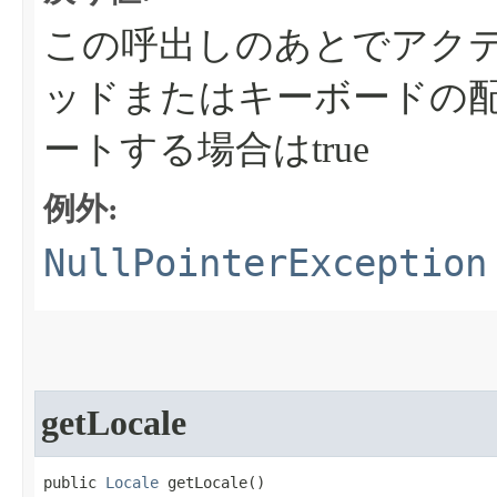
この呼出しのあとでアク
ッドまたはキーボードの
ートする場合はtrue
例外:
NullPointerException
getLocale
public 
Locale
 getLocale​()