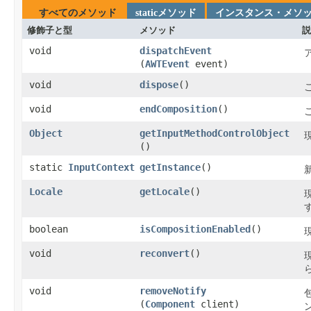
すべてのメソッド
staticメソッド
インスタンス・メソ
修飾子と型
メソッド
説
void
dispatchEvent
(
AWTEvent
event)
void
dispose
​()
void
endComposition
​()
Object
getInputMethodControlObject
()
static
InputContext
getInstance
​()
Locale
getLocale
​()
boolean
isCompositionEnabled
​()
void
reconvert
​()
void
removeNotify
(
Component
client)