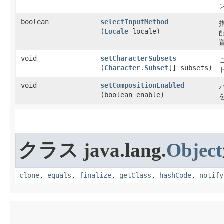
boolean
selectInputMethod
(
Locale
locale)
void
setCharacterSubsets
(
Character.Subset
[] subsets)
void
setCompositionEnabled
(boolean enable)
クラス java.lang.
Object
clone
,
equals
,
finalize
,
getClass
,
hashCode
,
notify