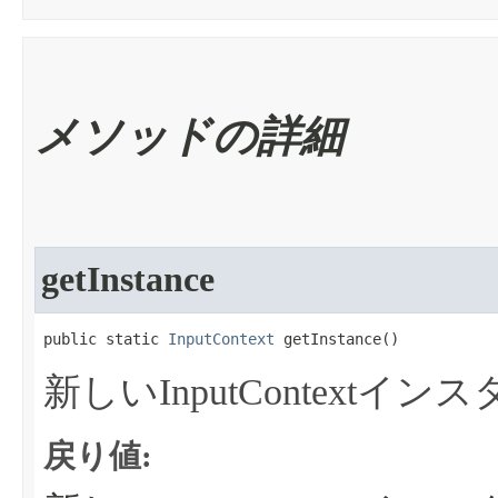
メソッドの詳細
getInstance
public static 
InputContext
 getInstance​()
新しいInputContext
戻り値: