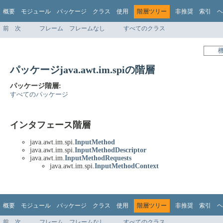
概要
モジュール
パッケージ
クラス
使用
階層ツリー
非推奨
索引
ヘ
前
次
フレーム
フレームなし
すべてのクラス
パッケージjava.awt.im.spiの階層
パッケージ階層:
すべてのパッケージ
インタフェース階層
java.awt.im.spi.
InputMethod
java.awt.im.spi.
InputMethodDescriptor
java.awt.im.
InputMethodRequests
java.awt.im.spi.
InputMethodContext
概要
モジュール
パッケージ
クラス
使用
階層ツリー
非推奨
索引
ヘ
前
次
フレーム
フレームなし
すべてのクラス