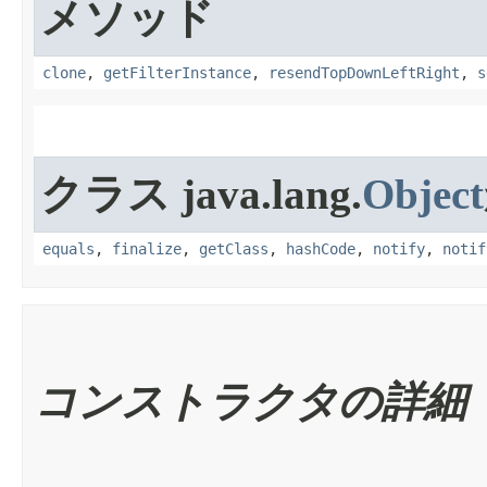
メソッド
clone
,
getFilterInstance
,
resendTopDownLeftRight
,
s
クラス java.lang.
Object
equals
,
finalize
,
getClass
,
hashCode
,
notify
,
notif
コンストラクタの詳細