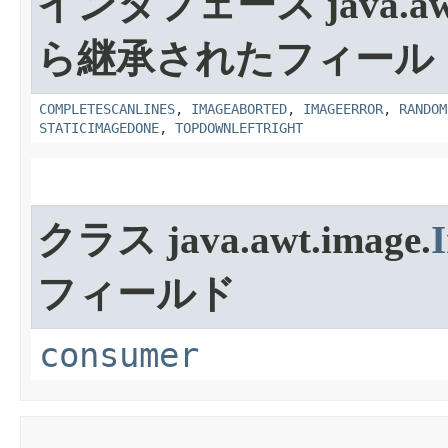
インタフェース java.awt.
ら継承されたフィール
COMPLETESCANLINES
,
IMAGEABORTED
,
IMAGEERROR
,
RANDOM
STATICIMAGEDONE
,
TOPDOWNLEFTRIGHT
クラス java.awt.image.
フィールド
consumer