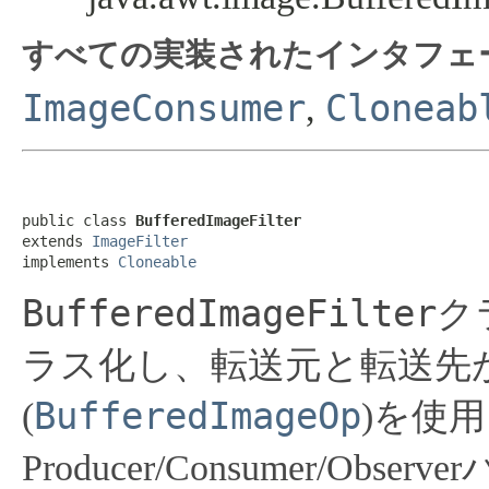
すべての実装されたインタフェ
ImageConsumer
Cloneab
,
public class 
BufferedImageFilter
extends 
ImageFilter
implements 
Cloneable
BufferedImageFilter
ク
ラス化し、転送元と転送先
BufferedImageOp
(
)を使用
Producer/Consumer/Obse