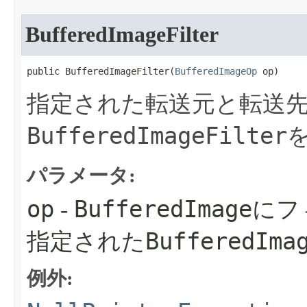
BufferedImageFilter
public BufferedImageFilter​(
BufferedImageOp
 op)
指定された転送元と転送
BufferedImageFilter
パラメータ:
op
BufferedImage
-
にフ
BufferedIma
指定された
例外: