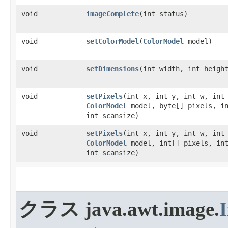
void
imageComplete
​(int status)
void
setColorModel
​(
ColorModel
model)
void
setDimensions
​(int width, int heigh
void
setPixels
​(int x, int y, int w, int
ColorModel
model, byte[] pixels, in
int scansize)
void
setPixels
​(int x, int y, int w, int
ColorModel
model, int[] pixels, int
int scansize)
クラス java.awt.image.