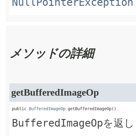
NullPointerException
メソッドの詳細
getBufferedImageOp
public 
BufferedImageOp
 getBufferedImageOp​()
BufferedImageOp
を返し