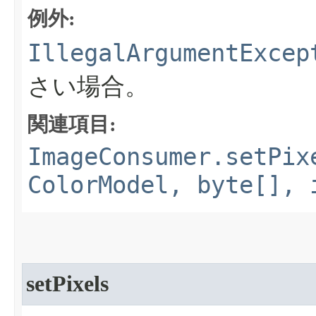
例外:
IllegalArgumentExcep
さい場合。
関連項目:
ImageConsumer.setPix
ColorModel, byte[], 
setPixels