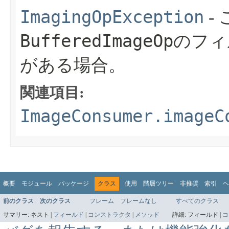
ImagingOpException
-
BufferedImageOp
のフィ
がある場合。
関連項目:
ImageConsumer.imageC
概要
モジュール
パッケージ
クラス
使用
階層ツリー
非推奨
索引
ヘ
前のクラス
次のクラス
フレーム
フレームなし
すべてのクラス
サマリー:
ネスト |
フィールド
|
コンストラクタ
|
メソッド
詳細:
フィールド |
コ