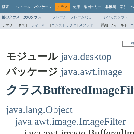
概要
モジュール
パッケージ
クラス
使用
階層ツリー
非推奨
索引
ヘ
前のクラス
次のクラス
フレーム
フレームなし
すべてのクラス
サマリー:
ネスト |
フィールド
|
コンストラクタ
|
メソッド
詳細:
フィールド |
コ
モジュール
java.desktop
パッケージ
java.awt.image
クラスBufferedImageFil
java.lang.Object
java.awt.image.ImageFilter
java.awt.image.BufferedIm