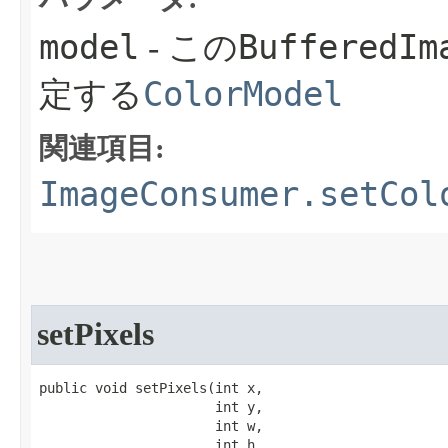
model
BufferedIm
- この
ColorModel
定する
関連項目:
ImageConsumer.setCol
setPixels
public void setPixels​(int x,

                      int y,

                      int w,

                      int h,
