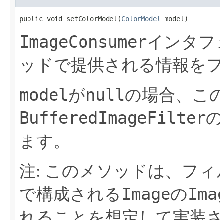
public void setColorModel​(
ColorModel
 model)
ImageConsumer
インタフ
ッドで提供される情報を
model
null
が
の場合、こ
BufferedImageFilter
ます。
注: このメソッドは、フ
Image
Ima
で構成される
の
れることを想定して実装