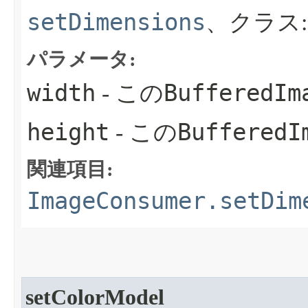
setDimensions
、クラス
パラメータ:
width
BufferedIm
- この
height
BufferedI
- この
関連項目:
ImageConsumer.setDim
setColorModel