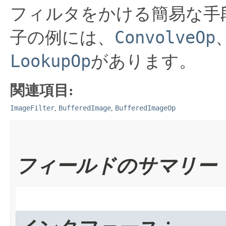
フィルタをかける簡易な手
ConvolveOp
子の例には、
LookupOp
があります。
関連項目:
ImageFilter
BufferedImage
BufferedImageOp
,
,
フィールドのサマリー