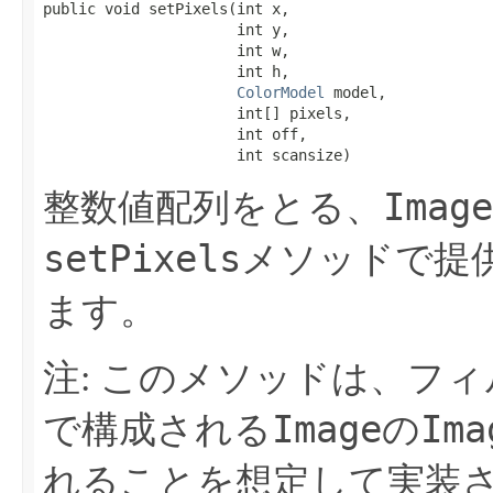
public void setPixels​(int x,

                      int y,

                      int w,

                      int h,

ColorModel
 model,

                      int[] pixels,

                      int off,

                      int scansize)
Image
整数値配列をとる、
setPixels
メソッドで提
ます。
注: このメソッドは、フ
Image
Ima
で構成される
の
れることを想定して実装