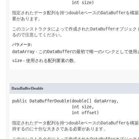
                        int size)
double
DataBuffer
指定されたデータ配列を持つ
ベースの
を構築
要があります。
DataBuffer
このコンストラクタによって作成された
オブジェク
るので注意してください。
パラメータ:
dataArray
DataBuffer
- この
の最初で唯一のバンクとして使用
size
- 使用される配列要素の数。
DataBufferDouble
public DataBufferDouble​(double[] dataArray,

                        int size,

                        int offset)
double
DataBuffer
指定されたデータ配列を持つ
ベースの
を構築
持するのに十分な大きさである必要があります。