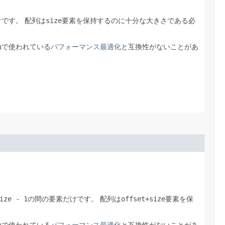
size
けです。
配列は
要素を保持するのに十分な大きさである必
)で使われている
パフォーマンス最適化
と互換性がないことがあ
ize - 1
offset+size
の間の要素だけです。
配列は
要素を保