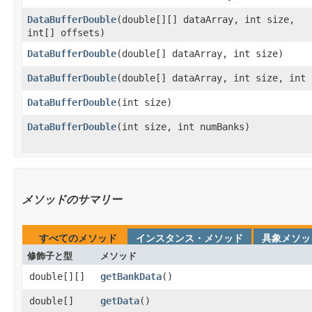
DataBufferDouble
​(double[][] dataArray, int size,
int[] offsets)
DataBufferDouble
​(double[] dataArray, int size)
DataBufferDouble
​(double[] dataArray, int size, int
DataBufferDouble
​(int size)
DataBufferDouble
​(int size, int numBanks)
メソッドのサマリー
すべてのメソッド
インスタンス・メソッド
具象メソッ
修飾子と型
メソッド
double[][]
getBankData
​()
double[]
getData
​()