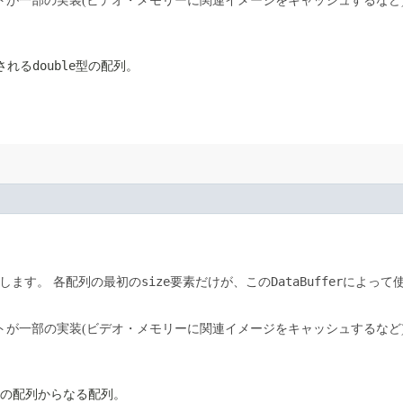
トが一部の実装(ビデオ・メモリーに関連イメージをキャッシュするなど
double
される
型の配列。
size
DataBuffer
します。
各配列の最初の
要素だけが、この
によって
トが一部の実装(ビデオ・メモリーに関連イメージをキャッシュするなど
の配列からなる配列。