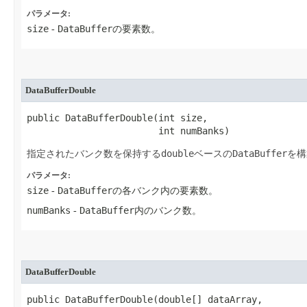
パラメータ:
size
DataBuffer
-
の要素数。
DataBufferDouble
public DataBufferDouble​(int size,

                        int numBanks)
double
DataBuffer
指定されたバンク数を保持する
ベースの
を構
パラメータ:
size
DataBuffer
-
の各バンク内の要素数。
numBanks
DataBuffer
-
内のバンク数。
DataBufferDouble
public DataBufferDouble​(double[] dataArray,
