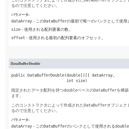
DataBuffer
このコンストラクタによって作成された
オブジェク
るので注意してください。
パラメータ:
dataArray
DataBuffer
- この
の最初で唯一のバンクとして使用
size
- 使用される配列要素の数。
offset
- 使用される最初の配列要素のオフセット。
DataBufferDouble
public DataBufferDouble​(double[][] dataArray,

                        int size)
double
DataBuffer
指定されたデータ配列を持つ
ベースの
を構築
ます。
DataBuffer
このコンストラクタによって作成された
オブジェク
るので注意してください。
パラメータ:
dataArray
DataBuffer
double
- この
のバンクとして使用される