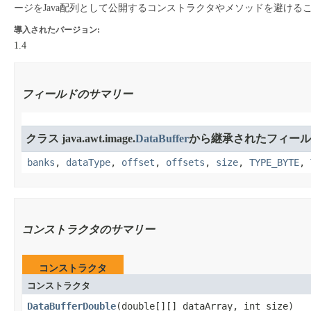
ージをJava配列として公開するコンストラクタやメソッドを避け
導入されたバージョン:
1.4
フィールドのサマリー
クラス java.awt.image.
DataBuffer
から継承されたフィール
banks
,
dataType
,
offset
,
offsets
,
size
,
TYPE_BYTE
,
コンストラクタのサマリー
コンストラクタ
コンストラクタ
DataBufferDouble
​(double[][] dataArray, int size)