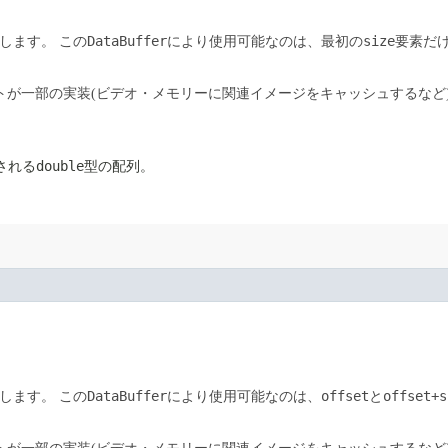
DataBuffer
size
します。
この
により使用可能なのは、最初の
要素だ
トが一部の実装(ビデオ・メモリーに関連イメージをキャッシュするなど
double
される
型の配列。
DataBuffer
offset
offset+s
します。
この
により使用可能なのは、
と