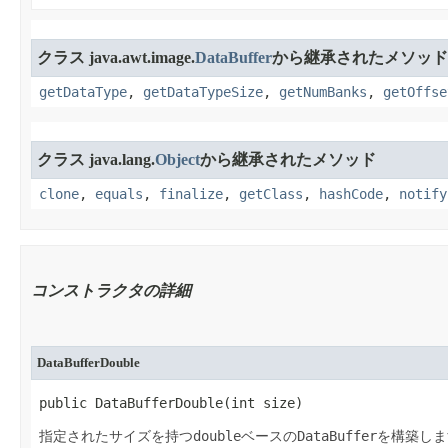
クラス java.awt.image.
DataBuffer
から継承されたメソッド
getDataType
,
getDataTypeSize
,
getNumBanks
,
getOffse
クラス java.lang.
Object
から継承されたメソッド
clone
,
equals
,
finalize
,
getClass
,
hashCode
,
notify
コンストラクタの詳細
DataBufferDouble
public DataBufferDouble​(int size)
double
DataBuffer
指定されたサイズを持つ
ベースの
を構築しま