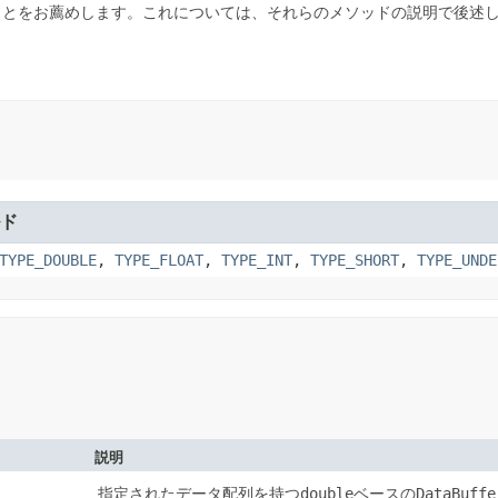
ることをお薦めします。これについては、それらのメソッドの説明で後述
ド
TYPE_DOUBLE
,
TYPE_FLOAT
,
TYPE_INT
,
TYPE_SHORT
,
TYPE_UNDE
説明
double
DataBuffe
指定されたデータ配列を持つ
ベースの