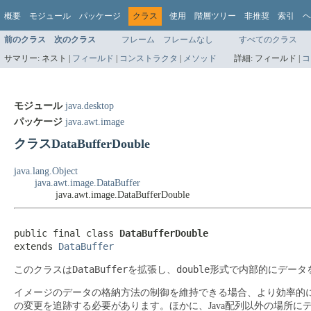
概要
モジュール
パッケージ
クラス
使用
階層ツリー
非推奨
索引
ヘ
前のクラス
次のクラス
フレーム
フレームなし
すべてのクラス
サマリー:
ネスト |
フィールド
|
コンストラクタ
|
メソッド
詳細:
フィールド |
コ
モジュール
java.desktop
パッケージ
java.awt.image
クラスDataBufferDouble
java.lang.Object
java.awt.image.DataBuffer
java.awt.image.DataBufferDouble
public final class 
DataBufferDouble
extends 
DataBuffer
DataBuffer
double
このクラスは
を拡張し、
形式で内部的にデータ
イメージのデータの格納方法の制御を維持できる場合、より効率的
の変更を追跡する必要があります。ほかに、Java配列以外の場所