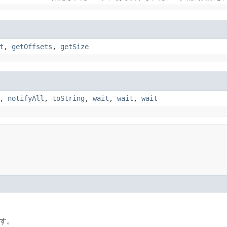
t
,
getOffsets
,
getSize
,
notifyAll
,
toString
,
wait
,
wait
,
wait
す。