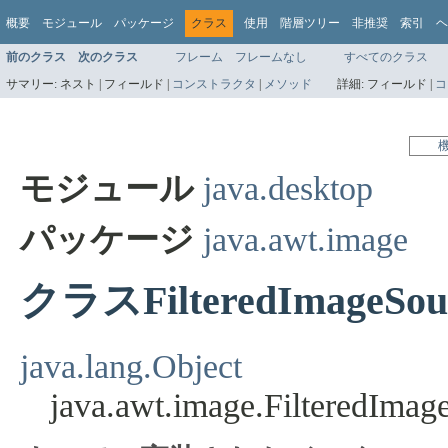
概要
モジュール
パッケージ
クラス
使用
階層ツリー
非推奨
索引
ヘ
前のクラス
次のクラス
フレーム
フレームなし
すべてのクラス
サマリー:
ネスト |
フィールド |
コンストラクタ
|
メソッド
詳細:
フィールド |
コ
モジュール
java.desktop
パッケージ
java.awt.image
クラスFilteredImageSou
java.lang.Object
java.awt.image.FilteredImag