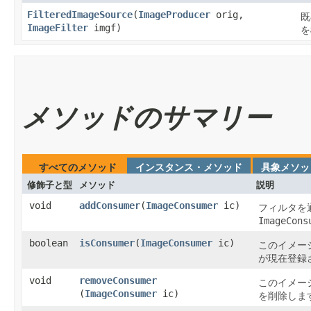
FilteredImageSource
​(
ImageProducer
orig,
既
ImageFilter
imgf)
を
メソッドのサマリー
すべてのメソッド
インスタンス・メソッド
具象メソッ
修飾子と型
メソッド
説明
void
addConsumer
​(
ImageConsumer
ic)
フィルタを
ImageCons
boolean
isConsumer
​(
ImageConsumer
ic)
このイメージ
が現在登録
void
removeConsumer
このイメージ
(
ImageConsumer
ic)
を削除しま