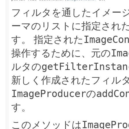
フィルタを通したイメー
ーマのリストに指定され
ImageCo
す。
指定された
Ima
操作するために、元の
getFilterInstan
ルタの
新しく作成されたフィル
ImageProducer
addCo
の
す。
ImagePro
このメソッドは