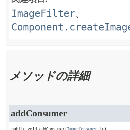
ImageFilter
、
Component.createImag
メソッドの詳細
addConsumer
public void addConsumer​(
ImageConsumer
 ic)