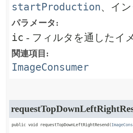
startProduction
、イン
パラメータ:
ic
- フィルタを通したイ
関連項目:
ImageConsumer
requestTopDownLeftRightRe
public void requestTopDownLeftRightResend​(
ImageCons