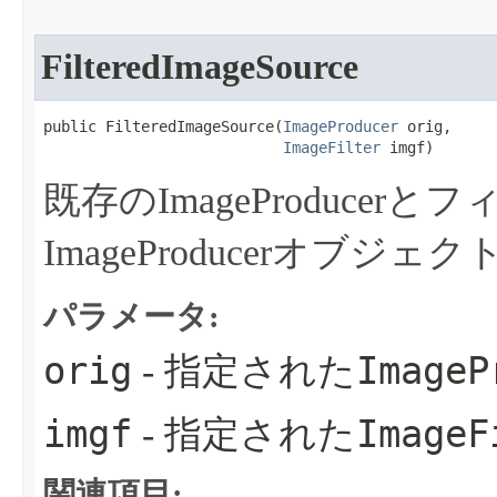
FilteredImageSource
public FilteredImageSource​(
ImageProducer
 orig,

ImageFilter
 imgf)
既存のImageProduce
ImageProducerオブジ
パラメータ:
orig
ImageP
- 指定された
imgf
ImageF
- 指定された
関連項目: