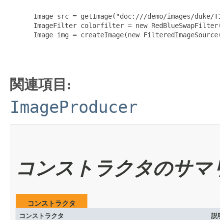
      Image src = getImage("doc:///demo/images/duke/T1
      ImageFilter colorfilter = new RedBlueSwapFilter(
      Image img = createImage(new FilteredImageSource(
                                                      
関連項目:
ImageProducer
コンストラクタのサマ
コンストラクタ
コンストラクタ
説