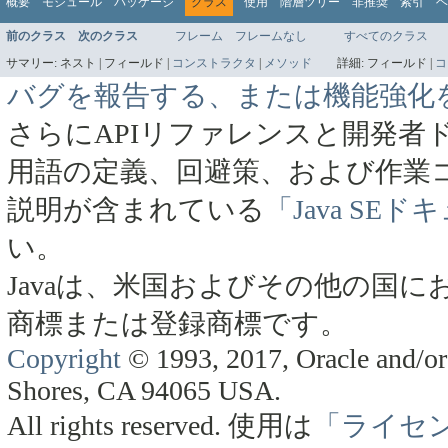
概要
モジュール
パッケージ
クラス
使用
階層ツリー
非推奨
索引
ヘ
前のクラス
次のクラス
フレーム
フレームなし
すべてのクラス
サマリー:
ネスト |
フィールド |
コンストラクタ
|
メソッド
詳細:
フィールド |
コ
バグを報告する、または機能強化
さらにAPIリファレンスと開発者
用語の定義、回避策、および作業
説明が含まれている
「Java SE
い。
Javaは、米国およびその他の国にお
商標または登録商標です。
Copyright
© 1993, 2017, Oracle and/or 
Shores, CA 94065 USA.
All rights reserved.
使用は
「ライセ