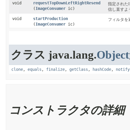
void
requestTopDownLeftRightResend
指定されたI
(
ImageConsumer
ic)
信し直すよ
void
startProduction
フィルタを
(
ImageConsumer
ic)
クラス java.lang.
Object
clone
,
equals
,
finalize
,
getClass
,
hashCode
,
notify
コンストラクタの詳細