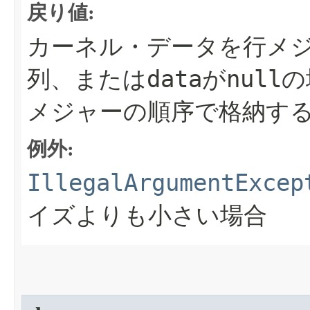
戻り値:
カーネル・データを行メ
data
null
列、または
が
の
メジャーの順序で格納す
例外:
IllegalArgumentExcep
イズよりも小さい場合