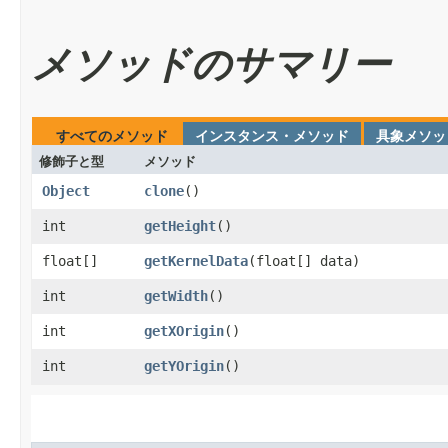
メソッドのサマリー
すべてのメソッド
インスタンス・メソッド
具象メソッ
修飾子と型
メソッド
Object
clone
​()
int
getHeight
​()
float[]
getKernelData
​(float[] data)
int
getWidth
​()
int
getXOrigin
​()
int
getYOrigin
​()