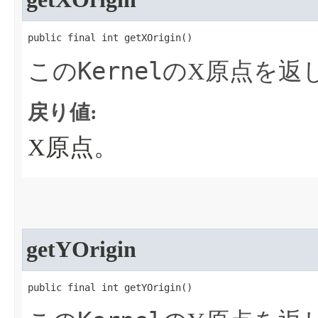
public final int getXOrigin​()
Kernel
この
のX原点を返
戻り値:
X原点。
getYOrigin
public final int getYOrigin​()