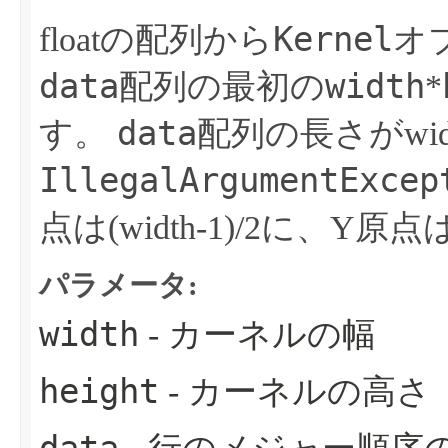
Kernel
floatの配列から
オ
data
width
配列の最初の
*
data
す。
配列の長さがwid
IllegalArgumentExcep
点は(width-1)/2に、Y原点は
パラメータ:
width
- カーネルの幅
height
- カーネルの高さ