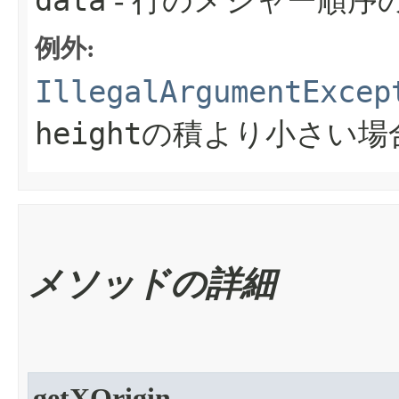
data
- 行のメジャー順序
例外:
IllegalArgumentExcep
height
の積より小さい場
メソッドの詳細
getXOrigin