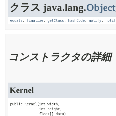
クラス java.lang.
Object
equals
,
finalize
,
getClass
,
hashCode
,
notify
,
notif
コンストラクタの詳細
Kernel
public Kernel​(int width,

              int height,

              float[] data)