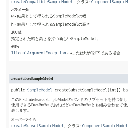
createCompatibleSampleModel
ComponentSampleM
、クラス:
パラメータ:
w
SampleModel
- 結果として得られる
の幅
h
SampleModel
- 結果として得られる
の高さ
戻り値:
SampleModel
指定された幅と高さを持つ新しい
。
例外:
IllegalArgumentException
w
h
-
または
が0以下である場合
createSubsetSampleModel
public 
SampleModel
 createSubsetSampleModel​(int[] ba
このPixelInterleavedSampleModelのバンドのサブセットを持つ新しいP
使用できるDataBufferであればどのDataBufferとも組み合わせ
表します。
オーバーライド:
createSubsetSampleModel
ComponentSampleModel
、クラス: