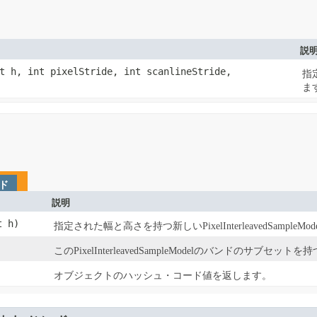
説
nt h, int pixelStride, int scanlineStride,
指定
ま
ド
説明
t h)
指定された幅と高さを持つ新しいPixelInterleavedSampleM
このPixelInterleavedSampleModelのバンドのサブセットを持つ
オブジェクトのハッシュ・コード値を返します。