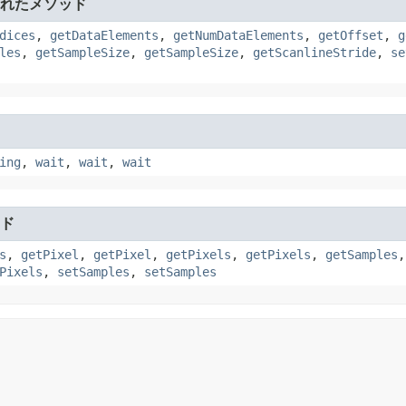
れたメソッド
dices
,
getDataElements
,
getNumDataElements
,
getOffset
,
g
les
,
getSampleSize
,
getSampleSize
,
getScanlineStride
,
se
ing
,
wait
,
wait
,
wait
ド
s
,
getPixel
,
getPixel
,
getPixels
,
getPixels
,
getSamples
Pixels
,
setSamples
,
setSamples