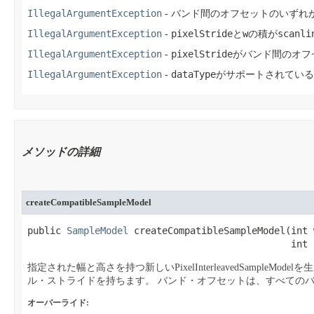
IllegalArgumentException
- バンド間のオフセットのいずれ
IllegalArgumentException
pixelStride
w
scanli
-
と
の積が
IllegalArgumentException
pixelStride
-
がバンド間のオフ
IllegalArgumentException
dataType
-
がサポートされている
メソッドの詳細
createCompatibleSampleModel
public 
SampleModel
 createCompatibleSampleModel​(int w
                                               int 
指定された幅と高さを持つ新しいPixelInterleavedSampleMode
ル・ストライドを持ちます。
バンド・オフセットは、すべての
オーバーライド: