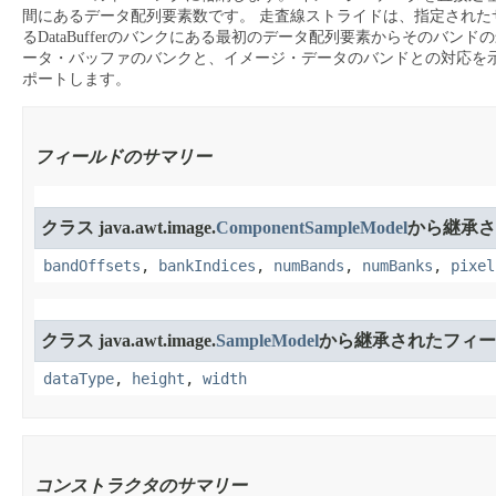
間にあるデータ配列要素数です。
走査線ストライドは、指定された
るDataBufferのバンクにある最初のデータ配列要素からそのバ
ータ・バッファのバンクと、イメージ・データのバンドとの対応を
ポートします。
フィールドのサマリー
クラス java.awt.image.
ComponentSampleModel
から継承さ
bandOffsets
,
bankIndices
,
numBands
,
numBanks
,
pixel
クラス java.awt.image.
SampleModel
から継承されたフィー
dataType
,
height
,
width
コンストラクタのサマリー