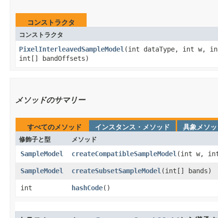
コンストラクタ
コンストラクタ
PixelInterleavedSampleModel
​(int dataType, int w, i
int[] bandOffsets)
メソッドのサマリー
すべてのメソッド
インスタンス・メソッド
具象メソッ
修飾子と型
メソッド
SampleModel
createCompatibleSampleModel
​(int w, in
SampleModel
createSubsetSampleModel
​(int[] bands)
int
hashCode
​()