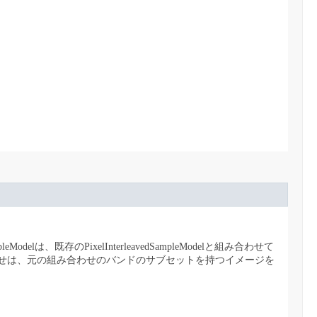
ampleModelは、既存のPixelInterleavedSampleModelと組み合わせて
Bufferの組み合わせは、元の組み合わせのバンドのサブセットを持つイメージを