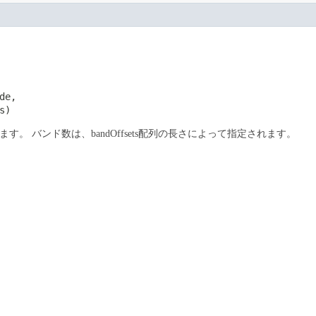
e,

s)
築します。
バンド数は、bandOffsets配列の長さによって指定されます。