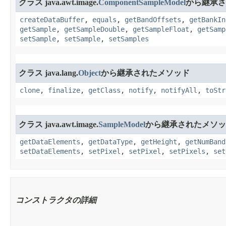
クラス java.awt.image.
ComponentSampleModel
から継承さ
createDataBuffer
,
equals
,
getBandOffsets
,
getBankIn
getSample
,
getSampleDouble
,
getSampleFloat
,
getSamp
setSample
,
setSample
,
setSamples
クラス java.lang.
Object
から継承されたメソッド
clone
,
finalize
,
getClass
,
notify
,
notifyAll
,
toStr
クラス java.awt.image.
SampleModel
から継承されたメソッ
getDataElements
,
getDataType
,
getHeight
,
getNumBand
setDataElements
,
setPixel
,
setPixel
,
setPixels
,
set
コンストラクタの詳細