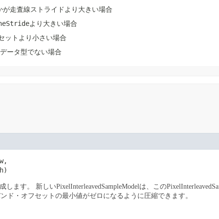
かが走査線ストライドより大きい場合
neStride
より大きい場合
セットより小さい場合
データ型でない場合
,

h)
lを生成します。
新しいPixelInterleavedSampleModelは、このPixelIn
バンド・オフセットの最小値がゼロになるように圧縮できます。