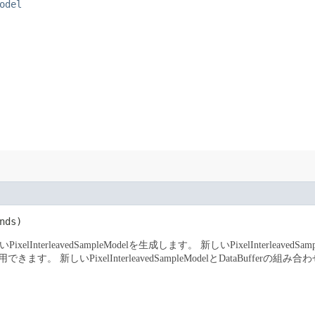
odel
nds)
ixelInterleavedSampleModelを生成します。
新しいPixelInterleavedS
て使用できます。
新しいPixelInterleavedSampleModelとData