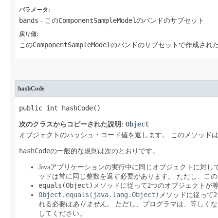
パラメータ:
bands
ComponentSampleModel
- この
のバンドのサブセット
戻り値:
ComponentSampleModel
この
のバンドのサブセットで作成され
hashCode
public int hashCode​()
Object
次のクラスからコピーされた説明:
オブジェクトのハッシュ・コード値を返します。
このメソッド
hashCode
の一般的な規則は次のとおりです。
Javaアプリケーションの実行中に同じオブジェクトに対
ッドは常に同じ整数を返す必要があります。
ただし、この
equals(Object)
メソッドに従って2つのオブジェクトが
Object.equals(java.lang.Object)
メソッドに従って
れる必要は
ありません
。
ただし、プログラマは、等しくな
してください。