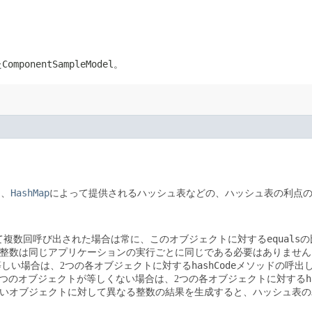
ComponentSampleModel
た
。
HashMap
は、
によって提供されるハッシュ表などの、ハッシュ表の利点
equals
して複数回呼び出された場合は常に、このオブジェクトに対する
の
整数は同じアプリケーションの実行ごとに同じである必要はありません
hashCode
等しい場合は、2つの各オブジェクトに対する
メソッドの呼出
h
2つのオブジェクトが等しくない場合は、2つの各オブジェクトに対する
いオブジェクトに対して異なる整数の結果を生成すると、ハッシュ表の