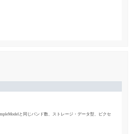
terleavedSampleModelと同じバンド数、ストレージ・データ型、ピクセ