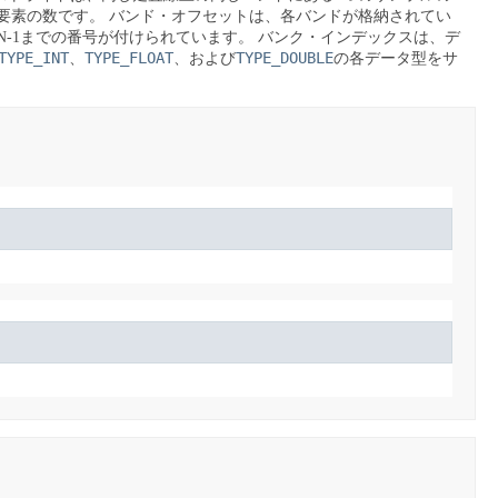
要素の数です。
バンド・オフセットは、各バンドが格納されてい
N-1までの番号が付けられています。
バンク・インデックスは、デ
TYPE_INT
TYPE_FLOAT
TYPE_DOUBLE
、
、および
の各データ型をサ