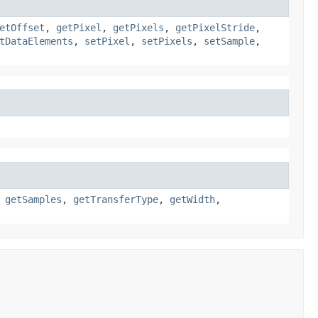
etOffset
,
getPixel
,
getPixels
,
getPixelStride
,
tDataElements
,
setPixel
,
setPixels
,
setSample
,
,
getSamples
,
getTransferType
,
getWidth
,