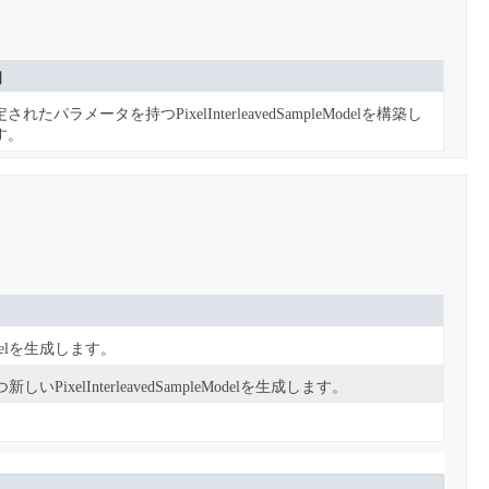
明
されたパラメータを持つPixelInterleavedSampleModelを構築し
す。
odelを生成します。
新しいPixelInterleavedSampleModelを生成します。