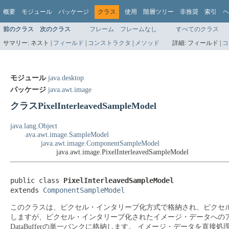
概要
モジュール
パッケージ
クラス
使用
階層ツリー
非推奨
索引
ヘ
前のクラス
次のクラス
フレーム
フレームなし
すべてのクラス
サマリー:
ネスト |
フィールド
|
コンストラクタ
|
メソッド
詳細:
フィールド |
コ
モジュール
java.desktop
パッケージ
java.awt.image
クラスPixelInterleavedSampleModel
java.lang.Object
ava.awt.image.SampleModel
java.awt.image.ComponentSampleModel
java.awt.image.PixelInterleavedSampleModel
public class 
PixelInterleavedSampleModel
extends 
ComponentSampleModel
このクラスは、ピクセル・インタリーブ化方式で格納され、ピクセルの各
しますが、ピクセル・インタリーブ化されたイメージ・データへのアクセスに
DataBufferの単一バンクに格納します。
イメージ・データを直接処