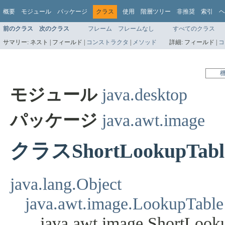
概要
モジュール
パッケージ
クラス
使用
階層ツリー
非推奨
索引
ヘ
前のクラス
次のクラス
フレーム
フレームなし
すべてのクラス
サマリー:
ネスト |
フィールド |
コンストラクタ
|
メソッド
詳細:
フィールド |
コ
モジュール
java.desktop
パッケージ
java.awt.image
クラスShortLookupTabl
java.lang.Object
java.awt.image.LookupTable
java.awt.image.ShortLook