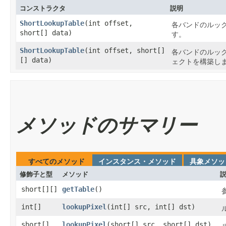
コンストラクタ
説明
ShortLookupTable
​(int offset,
各バンドのルックア
short[] data)
す。
ShortLookupTable
​(int offset, short[]
各バンドのルックア
[] data)
ェクトを構築し
メソッドのサマリー
すべてのメソッド
インスタンス・メソッド
具象メソッ
修飾子と型
メソッド
short[][]
getTable
​()
int[]
lookupPixel
​(int[] src, int[] dst)
short[]
lookupPixel
​(short[] src, short[] dst)