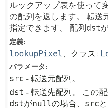
ルックアップ表を使って
の配列を返します。
転送
dst
指定できます。
配列
定義:
lookupPixel
L
、クラス:
パラメータ:
src
- 転送元配列。
dst
- 転送先配列。
この配
dst
null
src
が
の場合、
と