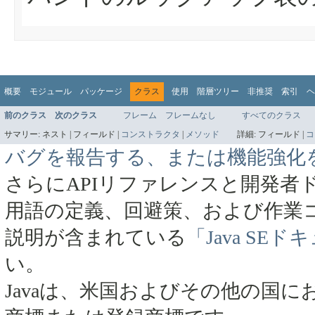
概要
モジュール
パッケージ
クラス
使用
階層ツリー
非推奨
索引
ヘ
前のクラス
次のクラス
フレーム
フレームなし
すべてのクラス
サマリー:
ネスト |
フィールド |
コンストラクタ
|
メソッド
詳細:
フィールド |
コ
バグを報告する、または機能強化
さらにAPIリファレンスと開発者
用語の定義、回避策、および作業
説明が含まれている
「Java SE
い。
Javaは、米国およびその他の国にお