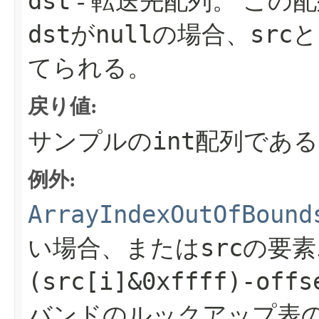
dst
- 転送先配列。
この配
dst
null
src
が
の場合、
と
てられる。
戻り値:
int
サンプルの
配列である
例外:
ArrayIndexOutOfBound
src
い場合、または
の要素
(src[i]&0xffff)-offs
バンドのルックアップ表