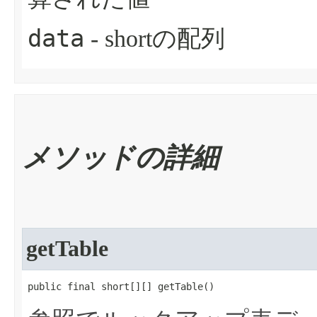
data
- shortの配列
メソッドの詳細
getTable
public final short[][] getTable​()