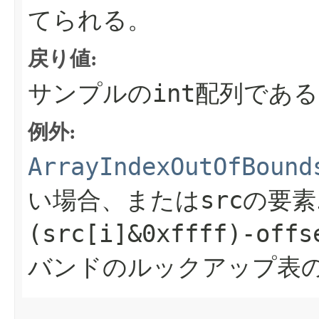
てられる。
戻り値:
int
サンプルの
配列である
例外:
ArrayIndexOutOfBound
src
い場合、または
の要素
(src[i]&0xffff)-offs
バンドのルックアップ表