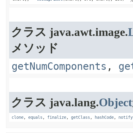
クラス java.awt.image.
メソッド
getNumComponents
,
ge
クラス java.lang.
Object
clone
,
equals
,
finalize
,
getClass
,
hashCode
,
notify