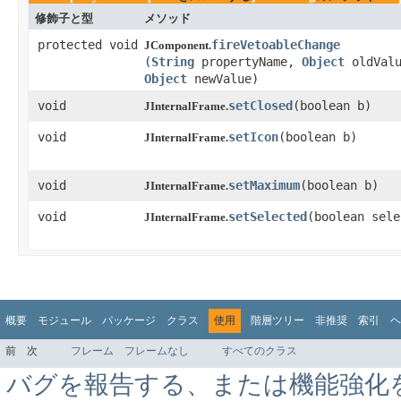
修飾子と型
メソッド
protected void
fireVetoableChange
JComponent.
(
String
propertyName,
Object
oldValu
Object
newValue)
void
setClosed
​(boolean b)
JInternalFrame.
void
setIcon
​(boolean b)
JInternalFrame.
void
setMaximum
​(boolean b)
JInternalFrame.
void
setSelected
​(boolean sel
JInternalFrame.
概要
モジュール
パッケージ
クラス
使用
階層ツリー
非推奨
索引
ヘ
前
次
フレーム
フレームなし
すべてのクラス
バグを報告する、または機能強化