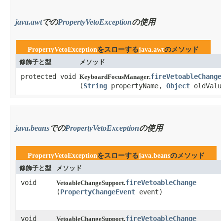
java.awt
での
PropertyVetoException
の使用
PropertyVetoException
をスローする
java.awt
のメソッド
修飾子と型
メソッド
protected void
fireVetoableChang
KeyboardFocusManager.
(
String
propertyName,
Object
oldVal
java.beans
での
PropertyVetoException
の使用
PropertyVetoException
をスローする
java.beans
のメソッド
修飾子と型
メソッド
void
fireVetoableChange
VetoableChangeSupport.
(
PropertyChangeEvent
event)
void
fireVetoableChange
VetoableChangeSupport.