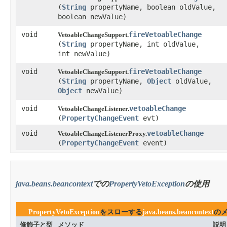
(
String
propertyName, boolean oldValue,
boolean newValue)
void
fireVetoableChange
VetoableChangeSupport.
(
String
propertyName, int oldValue,
int newValue)
void
fireVetoableChange
VetoableChangeSupport.
(
String
propertyName,
Object
oldValue,
Object
newValue)
void
vetoableChange
VetoableChangeListener.
(
PropertyChangeEvent
evt)
void
vetoableChange
VetoableChangeListenerProxy.
(
PropertyChangeEvent
event)
java.beans.beancontext
での
PropertyVetoException
の使用
PropertyVetoException
をスローする
java.beans.beancontext
の
修飾子と型
メソッド
説明