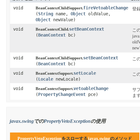
void
fireVetoableChange
BeanContextChildSupport.
登
(
String
name,
Object
oldValue,
Object
newValue)
void
setBeanContext
BeanContextChild.
こ
(
BeanContext
bc)
jav
ol
ne
void
setBeanContext
BeanContextChildSupport.
こ
(
BeanContext
bc)
void
setLocale
BeanContextSupport.
この
(
Locale
newLocale)
void
vetoableChange
BeanContextSupport.
サ
(
PropertyChangeEvent
pce)
ま
javax.swing
での
PropertyVetoException
の使用
PropertyVetoException
をスローする
javax.swing
のメソッド