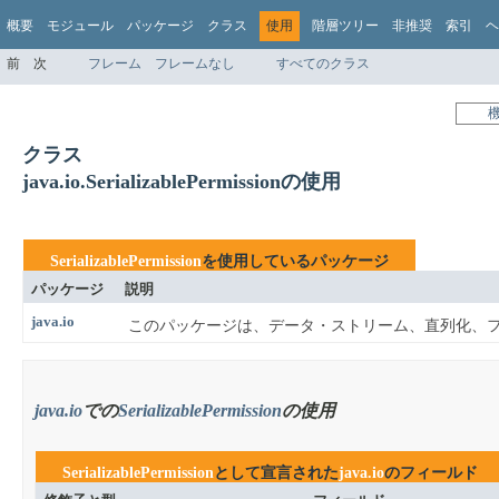
概要
モジュール
パッケージ
クラス
使用
階層ツリー
非推奨
索引
ヘ
前
次
フレーム
フレームなし
すべてのクラス
クラス
java.io.SerializablePermissionの使用
SerializablePermission
を使用しているパッケージ
パッケージ
説明
java.io
このパッケージは、データ・ストリーム、直列化、
java.io
での
SerializablePermission
の使用
SerializablePermission
として宣言された
java.io
のフィールド