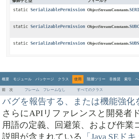
修飾子と型
フィールド
static
SerializablePermission
SER
ObjectStreamConstants.
static
SerializablePermission
SUB
ObjectStreamConstants.
static
SerializablePermission
SUB
ObjectStreamConstants.
概要
モジュール
パッケージ
クラス
使用
階層ツリー
非推奨
索引
ヘ
前
次
フレーム
フレームなし
すべてのクラス
バグを報告する、または機能強化
さらにAPIリファレンスと開発者
用語の定義、回避策、および作業
説明が含まれている
「Java SE