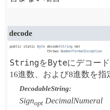
decode
public static 
Byte
 decode​(
String
 nm)

                   throws 
NumberFormatException
String
Byte
を
にデコード
16進数、および8進数を
DecodableString:
Sign
DecimalNumeral
opt