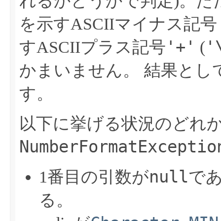
れるかどうかで判定)。た
を示すASCIIマイナス記号
'+'
'
すASCIIプラス記号
(
かまいません。
結果とし
す。
以下に挙げる状況のどれ
NumberFormatExceptio
null
1番目の引数が
で
る。