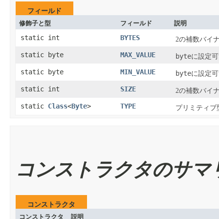
フィールド
修飾子と型
フィールド
説明
static int
BYTES
2の補数バイ
static byte
MAX_VALUE
byte
に設定可
static byte
MIN_VALUE
byte
に設定可
static int
SIZE
2の補数バイ
static
Class
<
Byte
>
TYPE
プリミティブ
コンストラクタのサマ
コンストラクタ
コンストラクタ
説明