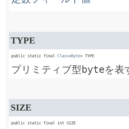
TYPE
public static final 
Class
<
Byte
> TYPE
byte
プリミティブ型
を表
SIZE
public static final int SIZE