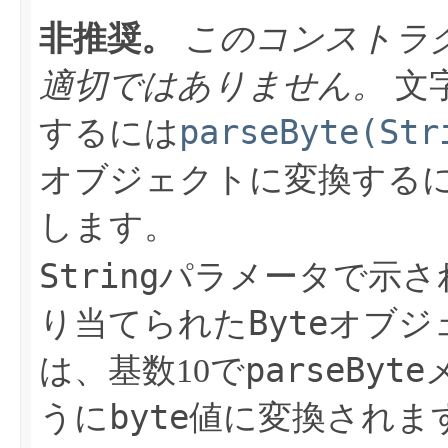
非推奨。
このコンストラ
適切ではありません。
文
parseByte(Str
するには
オブジェクトに変換する
します。
String
パラメータで示さ
Byte
り当てられた
オブジ
parseByte
は、基数10で
byte
うに
値に変換されま