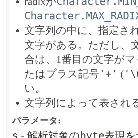
Character.MIN
radixが
Character.MAX_RADI
文字列の中に、指定さ
文字がある。ただし、
合は、1番目の文字がマ
'+'
'\
たはプラス記号
(
い。
文字列によって表され
パラメータ:
s
byte
- 解析対象の
表現を