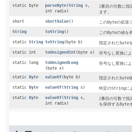
static byte
parseByte
​(
String
s,
2番目の引数に指
int radix)
ます。
short
shortValue
​()
Byte
この
の拡張
String
toString
​()
Byte
この
の値を
static
String
toString
​(byte b)
byte
指定された
static int
toUnsignedInt
​(byte x)
符号なし変換によ
static long
toUnsignedLong
符号なし変換によ
(byte x)
static
Byte
valueOf
​(byte b)
byte
指定された
static
Byte
valueOf
​(
String
s)
String
特定の
に
static
Byte
valueOf
​(
String
s,
2番目の引数で指
int radix)
Byte
を保持する