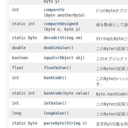
byte y)
int
compareTo
Byte
2つの
オブジ
(
Byte
anotherByte)
static int
compareUnsigned
値を数値として扱
(byte x, byte y)
static
Byte
decode
​(
String
nm)
String
Byte
を
に
double
doubleValue
​()
Byte
この
の拡張
boolean
equals
​(
Object
obj)
このオブジェクト
float
floatValue
​()
Byte
この
の拡張
int
hashCode
​()
Byte
この
のハッ
す。
static int
hashCode
​(byte value)
Byte.hashCode(
int
intValue
​()
Byte
この
の拡張
long
longValue
​()
Byte
この
の拡張
static byte
parseByte
​(
String
s)
文字列の引数を符