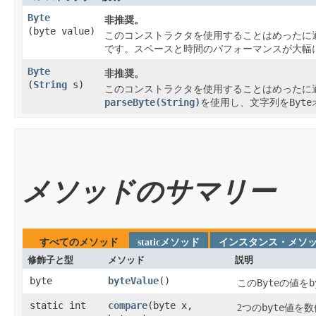
Byte
非推奨。
(byte value)
このコンストラクタを使用することはめったに
です。スペースと時間のパフォーマンスが大幅
Byte
非推奨。
(
String
s)
このコンストラクタを使用することはめったに
parseByte(String)
Byte
を使用し、文字列を
メソッドのサマリー
すべてのメソッド
staticメソッド
インスタンス・メソ
修飾子と型
メソッド
説明
byte
byteValue
​()
Byte
b
この
の値を
static int
compare
​(byte x,
byte
2つの
値を数