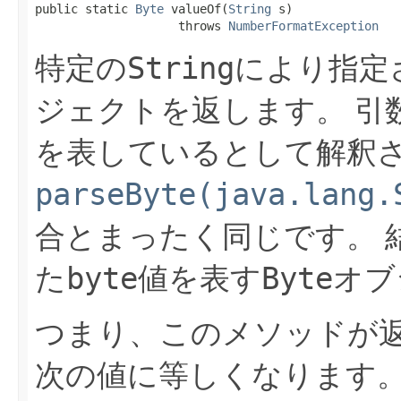
public static 
Byte
 valueOf​(
String
 s)

                    throws 
NumberFormatException
String
特定の
により指定
ジェクトを返します。
引
を表しているとして解釈
parseByte(java.lang.
合とまったく同じです。
byte
Byte
た
値を表す
オブ
つまり、このメソッドが
次の値に等しくなります