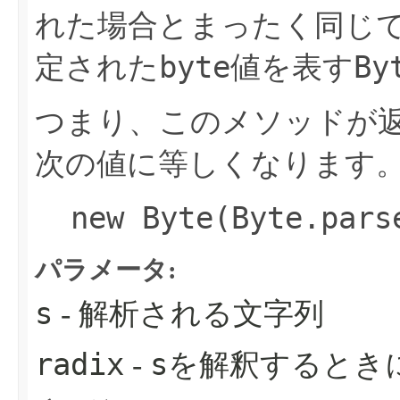
れた場合とまったく同じ
byte
By
定された
値を表す
つまり、このメソッドが
次の値に等しくなります
new Byte(Byte.pars
パラメータ:
s
- 解析される文字列
radix
s
-
を解釈するとき