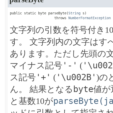
public static byte parseByte​(
String
 s)

                      throws 
NumberFormatException
文字列の引数を符号付き1
す。
文字列内の文字はすべ
あります。ただし先頭の文
'-'
'\u002
マイナス記号
(
'+'
'\u002B'
ス記号
(
)
byte
ん。
結果となる
値が
parseByte(j
と基数10が
ッドに引数として指定さ