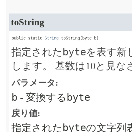
toString
public static 
String
 toString​(byte b)
byte
指定された
を表す新
します。
基数は10と見な
パラメータ:
b
byte
- 変換する
戻り値:
byte
指定された
の文字列