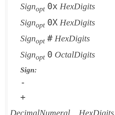
0x
Sign
HexDigits
opt
0X
Sign
HexDigits
opt
#
Sign
HexDigits
opt
0
Sign
OctalDigits
opt
Sign:
-
+
DecimalNumeral
、
HexDigits