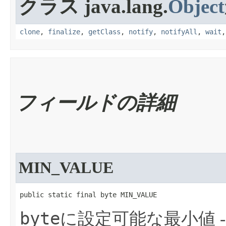
クラス java.lang.
Object
clone
,
finalize
,
getClass
,
notify
,
notifyAll
,
wait
フィールドの詳細
MIN_VALUE
public static final byte MIN_VALUE
byte
に設定可能な最小値 -