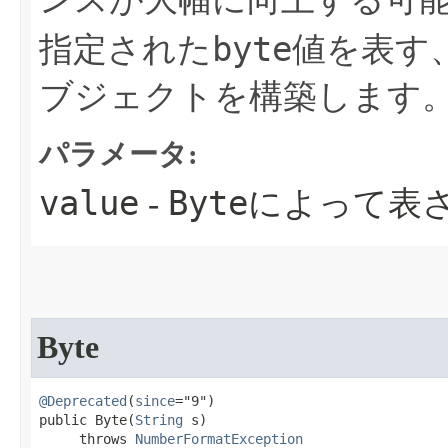
byte
指定された
値を表す
ブジェクトを構築します
パラメータ:
value
Byte
-
によって表
Byte
@Deprecated
(
since
="9")

public Byte​(
String
 s)

     throws 
NumberFormatException