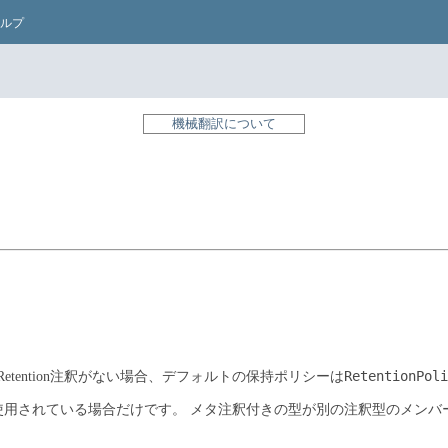
ルプ
機械翻訳について
RetentionPoli
etention注釈がない場合、デフォルトの保持ポリシーは
接使用されている場合だけです。
メタ注釈付きの型が別の注釈型のメンバ