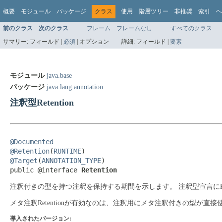
概要
モジュール
パッケージ
クラス
使用
階層ツリー
非推奨
索引
ヘ
前のクラス
次のクラス
フレーム
フレームなし
すべてのクラス
サマリー:
フィールド |
必須
|
オプション
詳細:
フィールド |
要素
モジュール
java.base
パッケージ
java.lang.annotation
注釈型Retention
@Documented
@Retention
(
RUNTIME
@Target
(
ANNOTATION_TYPE
)

public @interface 
Retention
注釈付きの型を持つ注釈を保持する期間を示します。
注釈型宣言にR
メタ注釈Retentionが有効なのは、注釈用にメタ注釈付きの型が直
導入されたバージョン: