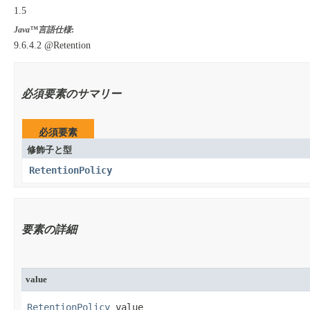
1.5
Java™言語仕様
:
9.6.4.2 @Retention
必須要素のサマリー
必須要素
修飾子と型
RetentionPolicy
要素の詳細
value
RetentionPolicy
 value