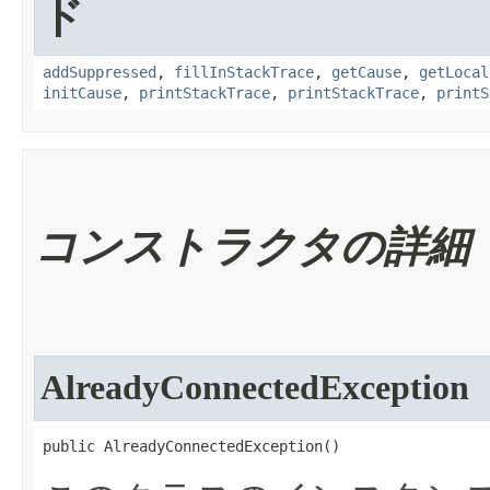
ド
addSuppressed
,
fillInStackTrace
,
getCause
,
getLocal
initCause
,
printStackTrace
,
printStackTrace
,
printS
コンストラクタの詳細
AlreadyConnectedException
public AlreadyConnectedException​()