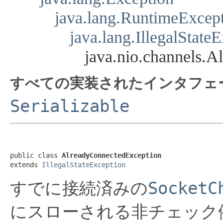
java.lang.RuntimeExcep
java.lang.IllegalState
java.nio.channels.
すべての実装されたインタフェ
Serializable
public class 
AlreadyConnectedException
extends 
IllegalStateException
SocketC
すでに接続済みの
にスローされる非チェック