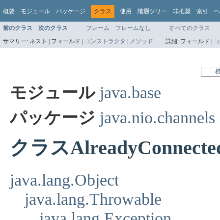
概要
モジュール
パッケージ
クラス
使用
階層ツリー
非推奨
索引
ヘ
前のクラス
次のクラス
フレーム
フレームなし
すべてのクラス
サマリー:
ネスト |
フィールド |
コンストラクタ
|
メソッド
詳細:
フィールド |
コ
モジュール
java.base
パッケージ
java.nio.channels
クラスAlreadyConnected
java.lang.Object
java.lang.Throwable
java.lang.Exception