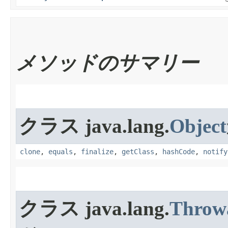
メソッドのサマリー
クラス java.lang.
Object
clone
,
equals
,
finalize
,
getClass
,
hashCode
,
notify
クラス java.lang.
Throw