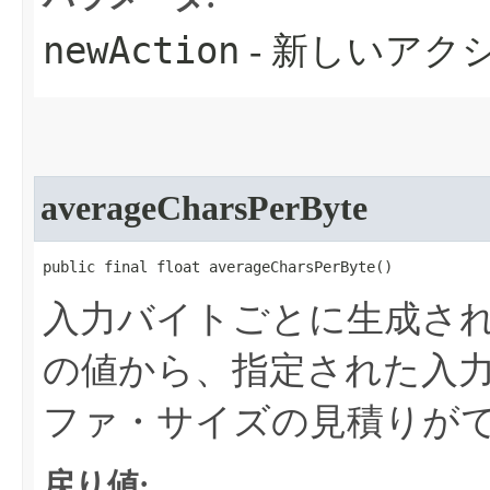
newAction
- 新しいアク
averageCharsPerByte
public final float averageCharsPerByte​()
入力バイトごとに生成さ
の値から、指定された入
ファ・サイズの見積りが
戻り値: