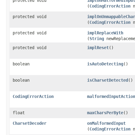
protected void
implOnMalformedInpu
(
CodingErrorAction
n
protected void
implOnUnmappableCha
(
CodingErrorAction
n
protected void
implReplaceWith
(
String
newReplaceme
protected void
implReset
​()
boolean
isAutoDetecting
​()
boolean
isCharsetDetected
​()
CodingErrorAction
malformedInputActio
float
maxCharsPerByte
​()
CharsetDecoder
onMalformedInput
(
CodingErrorAction
n