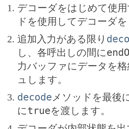
デコーダをはじめて使用
ドを使用してデコーダを
dec
追加入力がある限り
end
し、各呼出しの間に
力バッファにデータを格
ュします。
decode
メソッドを最後に
true
に
を渡します。
デコーダが内部状態を出