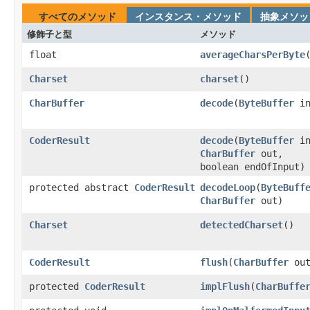
すべてのメソッド
インスタンス・メソッド
抽象メソッ
修飾子と型
メソッド
float
averageCharsPerByte
​
Charset
charset
​()
CharBuffer
decode
​(
ByteBuffer
in
CoderResult
decode
​(
ByteBuffer
in
CharBuffer
out,
boolean endOfInput)
protected abstract
CoderResult
decodeLoop
​(
ByteBuff
CharBuffer
out)
Charset
detectedCharset
​()
CoderResult
flush
​(
CharBuffer
out
protected
CoderResult
implFlush
​(
CharBuffe