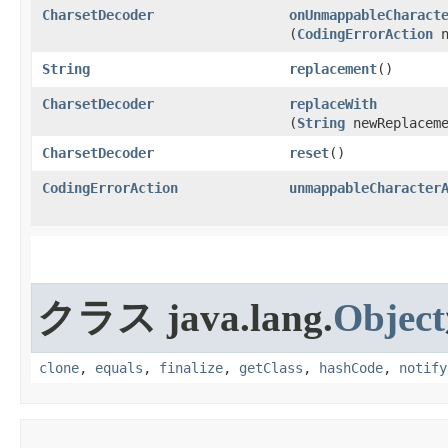
CharsetDecoder
onUnmappableCharact
(
CodingErrorAction
n
String
replacement
​()
CharsetDecoder
replaceWith
(
String
newReplaceme
CharsetDecoder
reset
​()
CodingErrorAction
unmappableCharacter
クラス java.lang.
Object
clone
,
equals
,
finalize
,
getClass
,
hashCode
,
notify