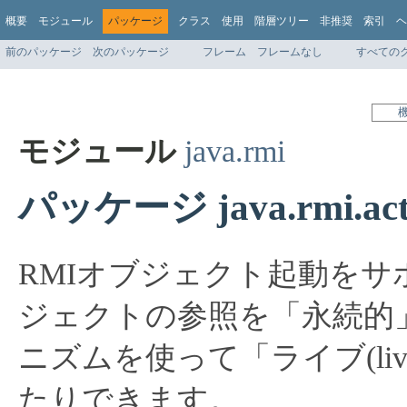
概要
モジュール
パッケージ
クラス
使用
階層ツリー
非推奨
索引
ヘ
前のパッケージ
次のパッケージ
フレーム
フレームなし
すべての
モジュール
java.rmi
パッケージ java.rmi.acti
RMIオブジェクト起動をサ
ジェクトの参照を「永続的
ニズムを使って「ライブ(li
たりできます。