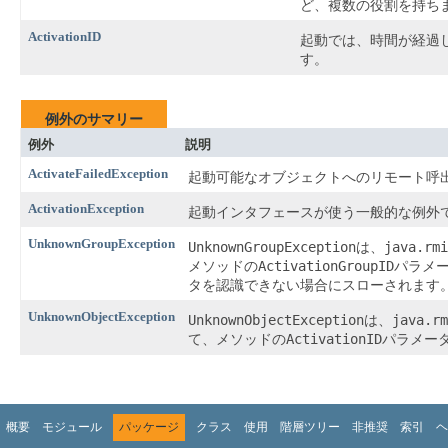
ど、複数の役割を持ち
ActivationID
起動では、時間が経過
す。
例外のサマリー
例外
説明
ActivateFailedException
起動可能なオブジェクトへのリモート呼
ActivationException
起動インタフェースが使う一般的な例外
UnknownGroupException
UnknownGroupException
java.rmi
は、
ActivationGroupID
メソッドの
パラメ
タを認識できない場合にスローされます
UnknownObjectException
UnknownObjectException
java.rm
は、
ActivationID
て、メソッドの
パラメー
概要
モジュール
パッケージ
クラス
使用
階層ツリー
非推奨
索引
ヘ