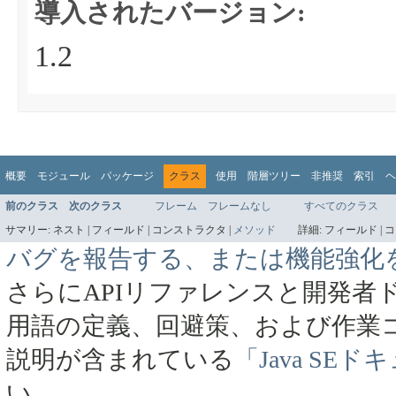
導入されたバージョン:
1.2
概要
モジュール
パッケージ
クラス
使用
階層ツリー
非推奨
索引
ヘ
前のクラス
次のクラス
フレーム
フレームなし
すべてのクラス
サマリー:
ネスト |
フィールド |
コンストラクタ |
メソッド
詳細:
フィールド |
コ
バグを報告する、または機能強化
さらにAPIリファレンスと開発者
用語の定義、回避策、および作業
説明が含まれている
「Java SE
い。