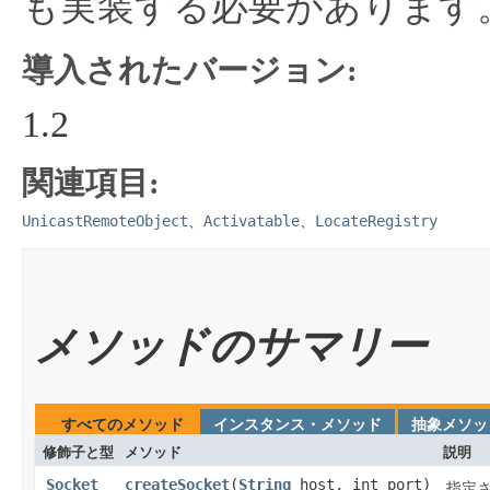
も実装する必要があります
導入されたバージョン:
1.2
関連項目:
UnicastRemoteObject
Activatable
LocateRegistry
、
、
メソッドのサマリー
すべてのメソッド
インスタンス・メソッド
抽象メソッ
修飾子と型
メソッド
説明
Socket
createSocket
​(
String
host, int port)
指定