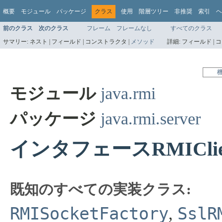
概要
モジュール
パッケージ
クラス
使用
階層ツリー
非推奨
索引
ヘ
前のクラス
次のクラス
フレーム
フレームなし
すべてのクラス
サマリー:
ネスト |
フィールド |
コンストラクタ |
メソッド
詳細:
フィールド |
コ
モジュール
java.rmi
パッケージ
java.rmi.server
インタフェースRMIClientS
既知のすべての実装クラス:
RMISocketFactory
SslR
,