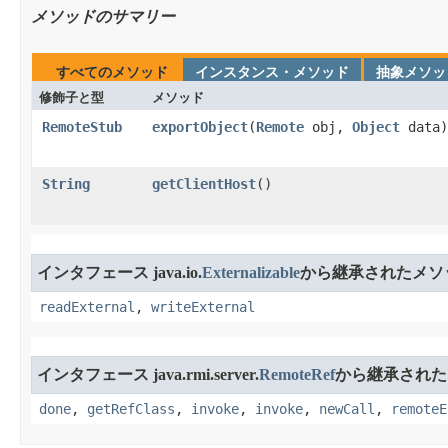
メソッドのサマリー
すべてのメソッド
インスタンス・メソッド
抽象メソッ
修飾子と型
メソッド
RemoteStub
exportObject
​(
Remote
obj,
Object
data)
String
getClientHost
​()
インタフェース java.io.
Externalizable
から継承されたメソ
readExternal
,
writeExternal
インタフェース java.rmi.server.
RemoteRef
から継承された
done
,
getRefClass
,
invoke
,
invoke
,
newCall
,
remoteE