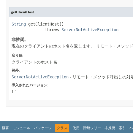
getClientHost
String
 getClientHost​()

              throws 
ServerNotActiveException
非推奨。
現在のクライアントのホスト名を返します。
リモート・メソッ
戻り値:
クライアントのホスト名
例外:
ServerNotActiveException
- リモート・メソッド呼出しの対
導入されたバージョン:
1.1
概要
モジュール
パッケージ
クラス
使用
階層ツリー
非推奨
索引
ヘ