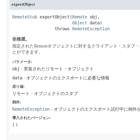
exportObject
RemoteStub
 exportObject​(
Remote
 obj,

Object
 data)

                 throws 
RemoteException
非推奨。
指定されたRemoteオブジェクトに対するクライアント・スタブ
とができます。
パラメータ:
obj
- 実装されたリモート・オブジェクト
data
- オブジェクトのエクスポートに必要な情報
戻り値:
リモート・オブジェクトのスタブ
例外:
RemoteException
- オブジェクトのエクスポート試行中に例外
導入されたバージョン:
1.1