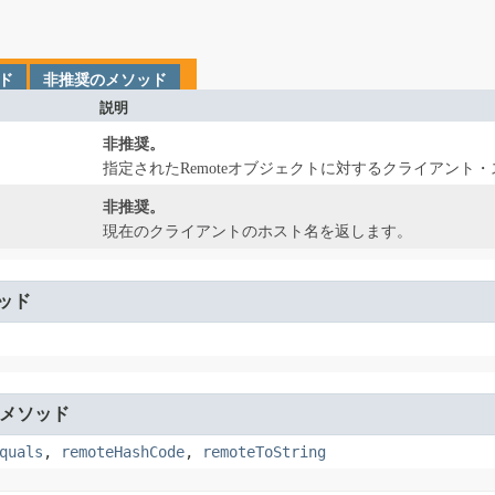
ド
非推奨のメソッド
説明
非推奨。
指定されたRemoteオブジェクトに対するクライアント
非推奨。
現在のクライアントのホスト名を返します。
ッド
メソッド
quals
,
remoteHashCode
,
remoteToString