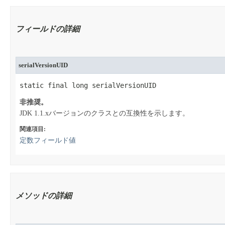
フィールドの詳細
serialVersionUID
static final long serialVersionUID
非推奨。
JDK 1.1.xバージョンのクラスとの互換性を示します。
関連項目:
定数フィールド値
メソッドの詳細