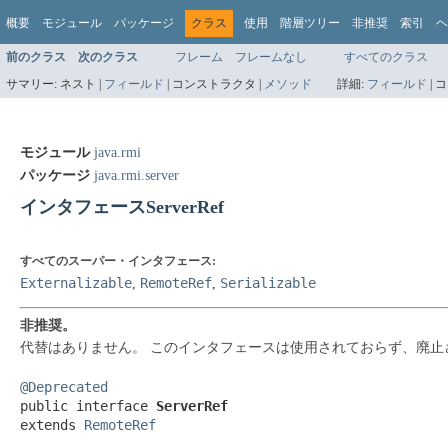
概要
モジュール
パッケージ
クラス
使用
階層ツリー
非推奨
索引
ヘ
前のクラス
次のクラス
フレーム
フレームなし
すべてのクラス
サマリー:
ネスト |
フィールド
|
コンストラクタ |
メソッド
詳細:
フィールド
|
コ
モジュール
java.rmi
パッケージ
java.rmi.server
インタフェースServerRef
すべてのスーパー・インタフェース:
Externalizable
RemoteRef
Serializable
,
,
非推奨。
代替はありません。
このインタフェースは使用されておらず、廃止
@Deprecated
public interface 
ServerRef
extends 
RemoteRef