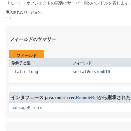
リモート・オブジェクトの実装のサーバー側のハンドルを表します
導入されたバージョン:
1.1
フィールドのサマリー
フィールド
修飾子と型
フィールド
static long
serialVersionUID
インタフェース java.rmi.server.
RemoteRef
から継承された
packagePrefix