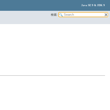
Java SE 9 & JDK 9
検索: