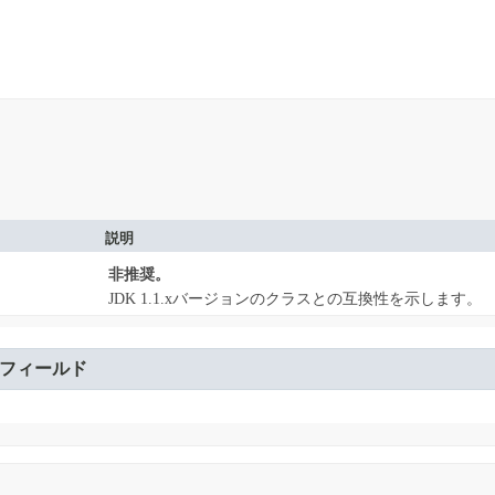
。
説明
非推奨。
JDK 1.1.xバージョンのクラスとの互換性を示します。
フィールド