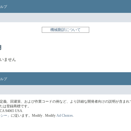
ルプ
機械翻訳について
用
されていません
ルプ
の定義、回避策、および作業コードの例など、より詳細な開発者向けの説明が含まれ
標または登録商標です。
s, CA 94065 USA.
リシー」
に従います。
Modify
. Modify
Ad Choices
.