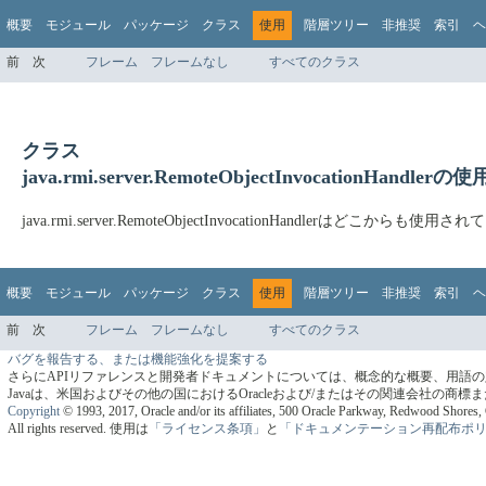
概要
モジュール
パッケージ
クラス
使用
階層ツリー
非推奨
索引
ヘ
前
次
フレーム
フレームなし
すべてのクラス
クラス
java.rmi.server.RemoteObjectInvocationHandlerの使
java.rmi.server.RemoteObjectInvocationHandlerはどこからも使用
概要
モジュール
パッケージ
クラス
使用
階層ツリー
非推奨
索引
ヘ
前
次
フレーム
フレームなし
すべてのクラス
バグを報告する、または機能強化を提案する
さらにAPIリファレンスと開発者ドキュメントについては、概念的な概要、用語
Javaは、米国およびその他の国におけるOracleおよび/またはその関連会社の商
Copyright
© 1993, 2017, Oracle and/or its affiliates, 500 Oracle Parkway, Redwood Shore
All rights reserved.
使用は
「ライセンス条項」
と
「ドキュメンテーション再配布ポ