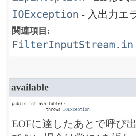
IOException
- 入出力
関連項目:
FilterInputStream.in
available
public int available​()

              throws 
IOException
EOFに達したあとで呼び