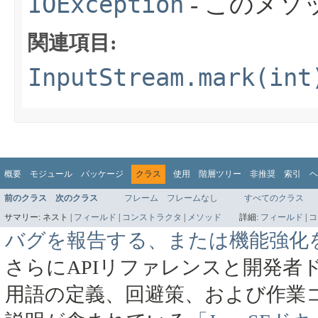
IOException
- このメ
関連項目:
InputStream.mark(int
概要
モジュール
パッケージ
クラス
使用
階層ツリー
非推奨
索引
ヘ
前のクラス
次のクラス
フレーム
フレームなし
すべてのクラス
サマリー:
ネスト |
フィールド
|
コンストラクタ
|
メソッド
詳細:
フィールド
|
コ
バグを報告する、または機能強化
さらにAPIリファレンスと開発者
用語の定義、回避策、および作業