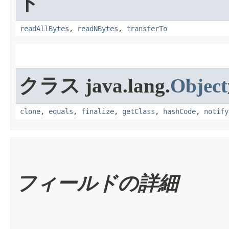
ド
readAllBytes
,
readNBytes
,
transferTo
クラス java.lang.
Object
clone
,
equals
,
finalize
,
getClass
,
hashCode
,
notify
フィールドの詳細