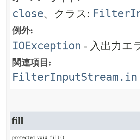
close
FilterI
、クラス:
例外:
IOException
- 入出力
関連項目:
FilterInputStream.in
fill
protected void fill​()
