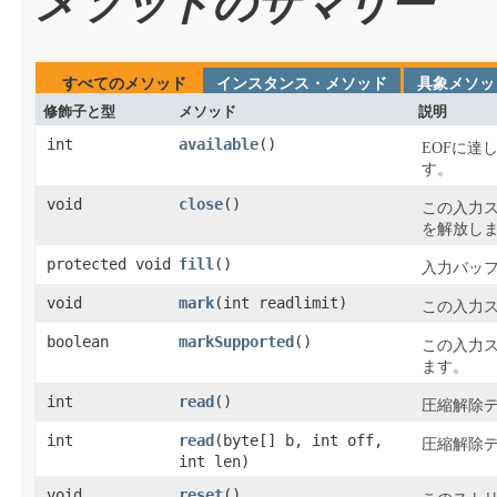
メソッドのサマリー
すべてのメソッド
インスタンス・メソッド
具象メソッ
修飾子と型
メソッド
説明
int
available
​()
EOFに達
す。
void
close
​()
この入力
を解放し
protected void
fill
​()
入力バッ
void
mark
​(int readlimit)
この入力
boolean
markSupported
​()
この入力
ます。
int
read
​()
圧縮解除
int
read
​(byte[] b, int off,
圧縮解除
int len)
void
reset
​()