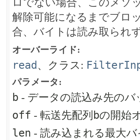
ロでない場合、このメソ
解除可能になるまでブロ
合、バイトは読み取られ
オーバーライド:
read
FilterIn
、クラス:
パラメータ:
b
- データの読込み先のバ
off
b
- 転送先配列
の開始
len
- 読み込まれる最大バ