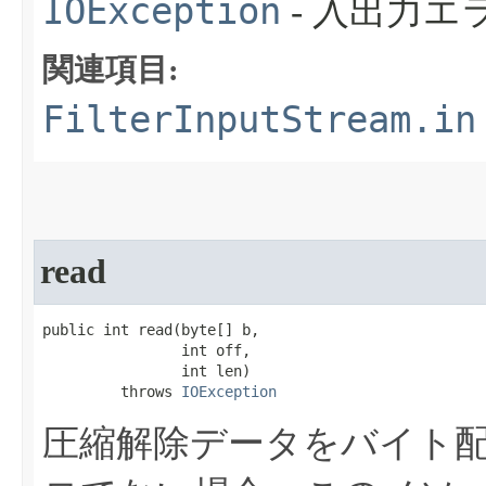
IOException
- 入出力
関連項目:
FilterInputStream.in
read
public int read​(byte[] b,

                int off,

                int len)

         throws 
IOException
圧縮解除データをバイト