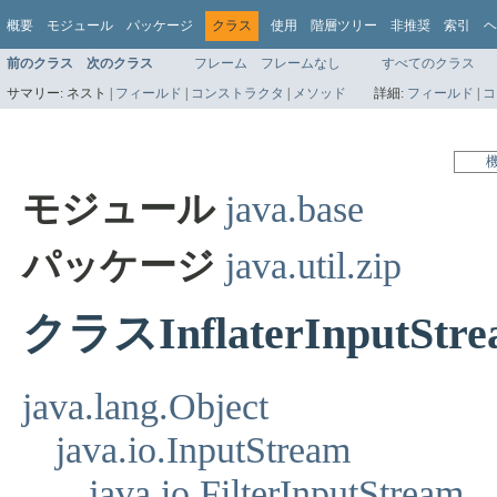
概要
モジュール
パッケージ
クラス
使用
階層ツリー
非推奨
索引
ヘ
前のクラス
次のクラス
フレーム
フレームなし
すべてのクラス
サマリー:
ネスト |
フィールド
|
コンストラクタ
|
メソッド
詳細:
フィールド
|
コ
モジュール
java.base
パッケージ
java.util.zip
クラスInflaterInputStr
java.lang.Object
java.io.InputStream
java.io.FilterInputStream