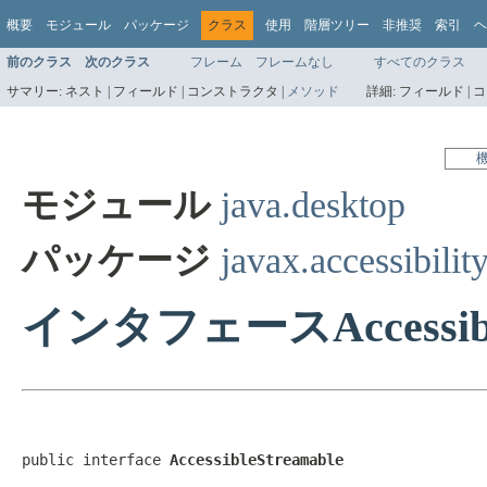
概要
モジュール
パッケージ
クラス
使用
階層ツリー
非推奨
索引
ヘ
前のクラス
次のクラス
フレーム
フレームなし
すべてのクラス
サマリー:
ネスト |
フィールド |
コンストラクタ |
メソッド
詳細:
フィールド |
コ
モジュール
java.desktop
パッケージ
javax.accessibilit
インタフェースAccessible
public interface 
AccessibleStreamable