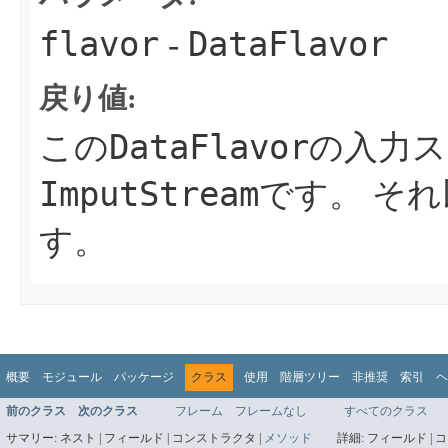
flavor
DataFlavor
-
戻り値:
DataFlavor
この
の入力ス
ImputStream
です。
それ
す。
概要
モジュール
パッケージ
クラス
使用
階層ツリー
非推奨
索引
ヘ
前のクラス
次のクラス
フレーム
フレームなし
すべてのクラス
サマリー:
ネスト |
フィールド |
コンストラクタ |
メソッド
詳細:
フィールド |
コ