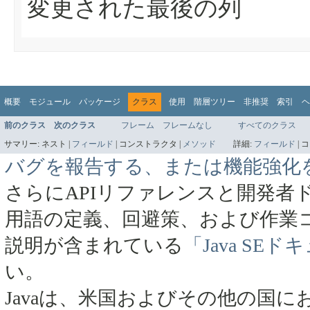
変更された最後の列
概要
モジュール
パッケージ
クラス
使用
階層ツリー
非推奨
索引
ヘ
前のクラス
次のクラス
フレーム
フレームなし
すべてのクラス
サマリー:
ネスト |
フィールド
|
コンストラクタ |
メソッド
詳細:
フィールド
|
コ
バグを報告する、または機能強化
さらにAPIリファレンスと開発者
用語の定義、回避策、および作業
説明が含まれている
「Java SE
い。
Javaは、米国およびその他の国にお