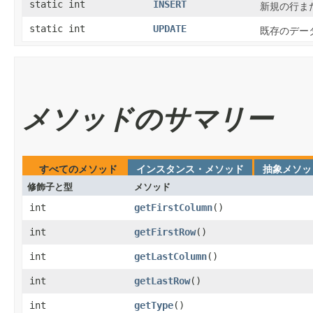
static int
INSERT
新規の行ま
static int
UPDATE
既存のデー
メソッドのサマリー
すべてのメソッド
インスタンス・メソッド
抽象メソッ
修飾子と型
メソッド
int
getFirstColumn
​()
int
getFirstRow
​()
int
getLastColumn
​()
int
getLastRow
​()
int
getType
​()