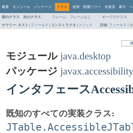
概要
モジュール
パッケージ
クラス
使用
階層ツリー
非推奨
索引
ヘ
前のクラス
次のクラス
フレーム
フレームなし
すべてのクラス
サマリー:
ネスト |
フィールド
|
コンストラクタ |
メソッド
詳細:
フィールド
|
コ
モジュール
java.desktop
パッケージ
javax.accessibilit
インタフェースAccessible
既知のすべての実装クラス:
JTable.AccessibleJTab