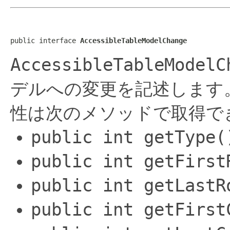
public interface 
AccessibleTableModelChange
AccessibleTableModelC
デルへの変更を記述します
性は次のメソッドで取得で
public int getType(
public int getFirst
public int getLastR
public int getFirst