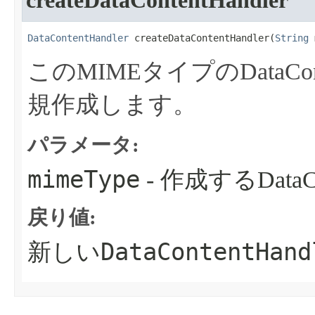
createDataContentHandler
DataContentHandler
 createDataContentHandler​(
String
 
このMIMEタイプのDataCon
規作成します。
パラメータ:
mimeType
- 作成するDataC
戻り値:
DataContentHand
新しい