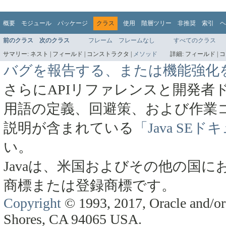
概要
モジュール
パッケージ
クラス
使用
階層ツリー
非推奨
索引
ヘ
前のクラス
次のクラス
フレーム
フレームなし
すべてのクラス
サマリー:
ネスト |
フィールド |
コンストラクタ |
メソッド
詳細:
フィールド |
コ
バグを報告する、または機能強化
さらにAPIリファレンスと開発者
用語の定義、回避策、および作業
説明が含まれている
「Java SE
い。
Javaは、米国およびその他の国にお
商標または登録商標です。
Copyright
© 1993, 2017, Oracle and/or 
Shores, CA 94065 USA.