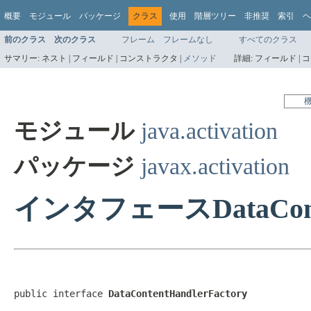
概要
モジュール
パッケージ
クラス
使用
階層ツリー
非推奨
索引
ヘ
前のクラス
次のクラス
フレーム
フレームなし
すべてのクラス
サマリー:
ネスト |
フィールド |
コンストラクタ |
メソッド
詳細:
フィールド |
コ
モジュール
java.activation
パッケージ
javax.activation
インタフェースDataConten
public interface 
DataContentHandlerFactory