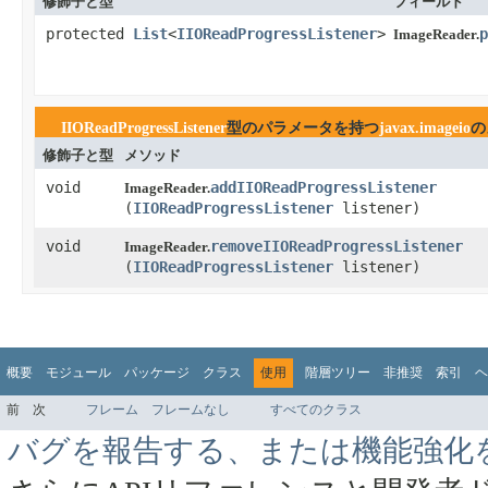
修飾子と型
フィールド
protected
List
<
IIOReadProgressListener
>
p
ImageReader.
IIOReadProgressListener
型のパラメータを持つ
javax.imageio
の
修飾子と型
メソッド
void
addIIOReadProgressListener
ImageReader.
(
IIOReadProgressListener
listener)
void
removeIIOReadProgressListener
ImageReader.
(
IIOReadProgressListener
listener)
概要
モジュール
パッケージ
クラス
使用
階層ツリー
非推奨
索引
ヘ
前
次
フレーム
フレームなし
すべてのクラス
バグを報告する、または機能強化