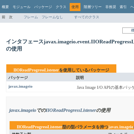
概要
モジュール
パッケージ
クラス
使用
階層ツリー
非推奨
索引
ヘ
前
次
フレーム
フレームなし
すべてのクラス
インタフェースjavax.imageio.event.IIOReadProgressLi
の使用
IIOReadProgressListener
を使用しているパッケージ
パッケージ
説明
javax.imageio
Java Image I/O APIの基
javax.imageio
での
IIOReadProgressListener
の使用
IIOReadProgressListener
型の型パラメータを持つ
javax.imageio