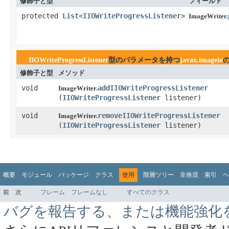
修飾子と型
フィールド
protected
List
<
IIOWriteProgressListener
>
ImageWriter.
IIOWriteProgressListener
型のパラメータを持つ
javax.imageio
修飾子と型
メソッド
void
addIIOWriteProgressListener
ImageWriter.
(
IIOWriteProgressListener
listener)
void
removeIIOWriteProgressListener
ImageWriter.
(
IIOWriteProgressListener
listener)
概要
モジュール
パッケージ
クラス
使用
階層ツリー
非推奨
索引
ヘ
前
次
フレーム
フレームなし
すべてのクラス
バグを報告する、または機能強化