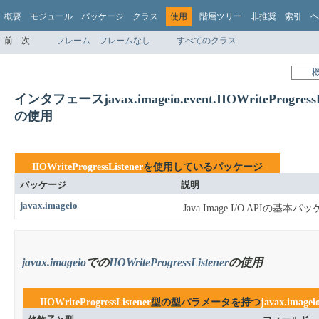
概要
モジュール
パッケージ
クラス
使用
階層ツリー
非推奨
索引
ヘ
前
次
フレーム
フレームなし
すべてのクラス
インタフェースjavax.imageio.event.IIOWriteProgressL
の使用
IIOWriteProgressListener
を使用しているパッケージ
パッケージ
説明
javax.imageio
Java Image I/O APIの基
javax.imageio
での
IIOWriteProgressListener
の使用
IIOWriteProgressListener
型の型パラメータを持つ
javax.imagei