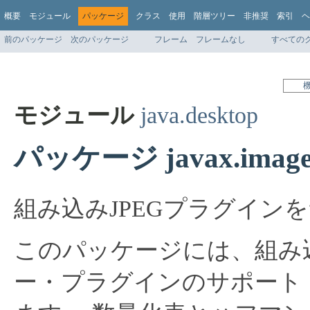
概要
モジュール
パッケージ
クラス
使用
階層ツリー
非推奨
索引
ヘ
前のパッケージ
次のパッケージ
フレーム
フレームなし
すべての
モジュール
java.desktop
パッケージ javax.imageio
組み込みJPEGプラグイン
このパッケージには、組み込
ー・プラグインのサポート