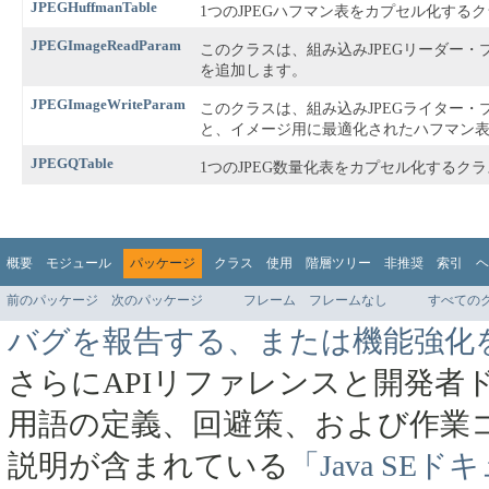
JPEGHuffmanTable
1つのJPEGハフマン表をカプセル化する
JPEGImageReadParam
このクラスは、組み込みJPEGリーダー・
を追加します。
JPEGImageWriteParam
このクラスは、組み込みJPEGライター・
と、イメージ用に最適化されたハフマン
JPEGQTable
1つのJPEG数量化表をカプセル化するク
概要
モジュール
パッケージ
クラス
使用
階層ツリー
非推奨
索引
ヘ
前のパッケージ
次のパッケージ
フレーム
フレームなし
すべての
バグを報告する、または機能強化
さらにAPIリファレンスと開発者
用語の定義、回避策、および作業
説明が含まれている
「Java SE