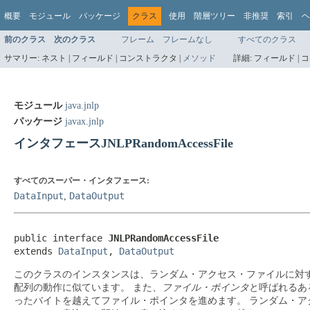
概要
モジュール
パッケージ
クラス
使用
階層ツリー
非推奨
索引
ヘ
前のクラス
次のクラス
フレーム
フレームなし
すべてのクラス
サマリー:
ネスト |
フィールド |
コンストラクタ |
メソッド
詳細:
フィールド |
コ
モジュール
java.jnlp
パッケージ
javax.jnlp
インタフェースJNLPRandomAccessFile
すべてのスーパー・インタフェース:
DataInput
DataOutput
,
public interface 
JNLPRandomAccessFile
extends 
DataInput
, 
DataOutput
このクラスのインスタンスは、ランダム・アクセス・ファイルに対
配列の動作に似ています。
また、
ファイル・ポインタ
と呼ばれるあ
ったバイトを越えてファイル・ポインタを進めます。
ランダム・ア