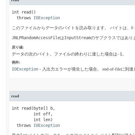
int read​()

  throws 
IOException
このファイルからデータのバイトを読み取ります。
バイトは、0 - 
JNLPRandomAccessFile
InputStream
は
のサブクラスではあり
戻り値:
-1
データの次のバイト。ファイルの終わりに達した場合は
。
例外:
IOException
- 入出力エラーが発生した場合。
end-of-fil
read
int read​(byte[] b,

         int off,

         int len)

  throws 
IOException