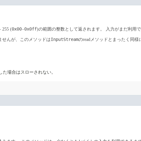
0x00-0x0ff
255 (
)の範囲の整数として返されます。
入力がまだ利用で
InputStream
ませんが、このメソッドは
のreadメソッドとまったく同
eに到達した場合はスローされない。