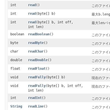
int
read
​()
このファイ
int
read
​(byte[] b)
b.len
最大
int
read
​(byte[] b, int off,
len
最大
バ
int len)
boolean
readBoolean
​()
このファイ
byte
readByte
​()
このファイ
char
readChar
​()
このファイル
double
readDouble
​()
このファイ
float
readFloat
​()
このファイ
void
readFully
​(byte[] b)
現在のファ
void
readFully
​(byte[] b, int off,
現在のファ
int len)
int
readInt
​()
このファイ
String
readLine
​()
このファイ