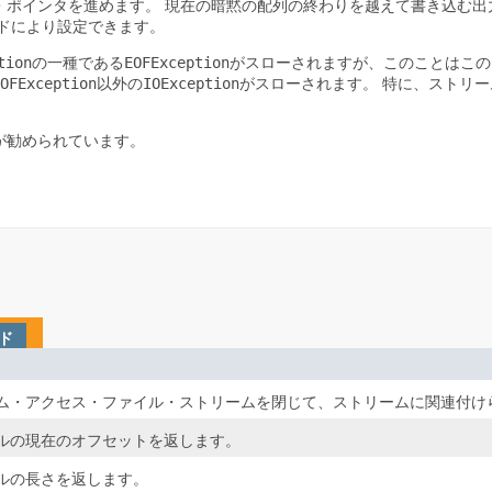
・ポインタを進めます。
現在の暗黙の配列の終わりを越えて書き込む出
ドにより設定できます。
tion
EOFException
の一種である
がスローされますが、このことはこの
OFException
IOException
以外の
がスローされます。
特に、ストリー
が勧められています。
ド
ム・アクセス・ファイル・ストリームを閉じて、ストリームに関連付け
ルの現在のオフセットを返します。
ルの長さを返します。