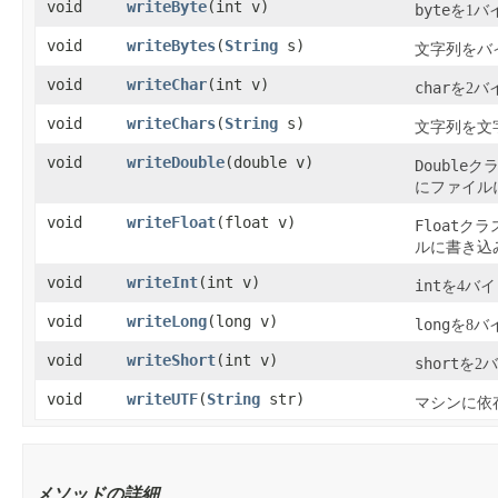
void
writeByte
​(int v)
byte
を1バ
void
writeBytes
​(
String
s)
文字列をバ
void
writeChar
​(int v)
char
を2バ
void
writeChars
​(
String
s)
文字列を文
void
writeDouble
​(double v)
Double
ク
にファイル
void
writeFloat
​(float v)
Float
クラ
ルに書き込
void
writeInt
​(int v)
int
を4バ
void
writeLong
​(long v)
long
を8バ
void
writeShort
​(int v)
short
を2
void
writeUTF
​(
String
str)
マシンに依
メソッドの詳細