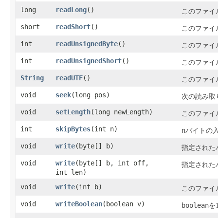
long
readLong
​()
このファイ
short
readShort
​()
このファイ
int
readUnsignedByte
​()
このファイ
int
readUnsignedShort
​()
このファイ
String
readUTF
​()
このファイ
void
seek
​(long pos)
次の読み取
void
setLength
​(long newLength)
このファイ
int
skipBytes
​(int n)
n
バイトの
void
write
​(byte[] b)
指定された
void
write
​(byte[] b, int off,
指定された
int len)
void
write
​(int b)
このファイ
void
writeBoolean
​(boolean v)
boolean
を