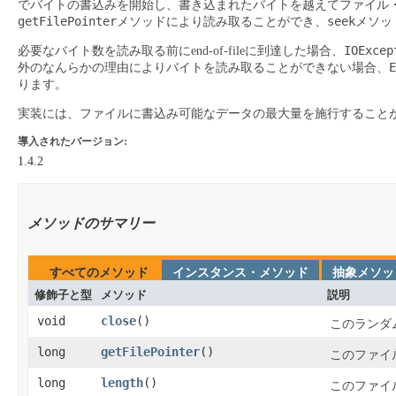
でバイトの書込みを開始し、書き込まれたバイトを越えてファイル
getFilePointer
seek
メソッドにより読み取ることができ、
メソッ
IOExcep
必要なバイト数を読み取る前にend-of-fileに到達した場合、
E
外のなんらかの理由によりバイトを読み取ることができない場合、
ります。
実装には、ファイルに書込み可能なデータの最大量を施行すること
導入されたバージョン:
1.4.2
メソッドのサマリー
すべてのメソッド
インスタンス・メソッド
抽象メソッ
修飾子と型
メソッド
説明
void
close
​()
このランダ
long
getFilePointer
​()
このファイ
long
length
​()
このファイ