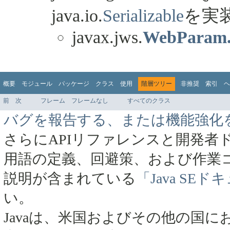
java.io.
Serializable
を実装
javax.jws.
WebParam
概要
モジュール
パッケージ
クラス
使用
階層ツリー
非推奨
索引
ヘ
前
次
フレーム
フレームなし
すべてのクラス
バグを報告する、または機能強化
さらにAPIリファレンスと開発者
用語の定義、回避策、および作業
説明が含まれている
「Java SE
い。
Javaは、米国およびその他の国にお