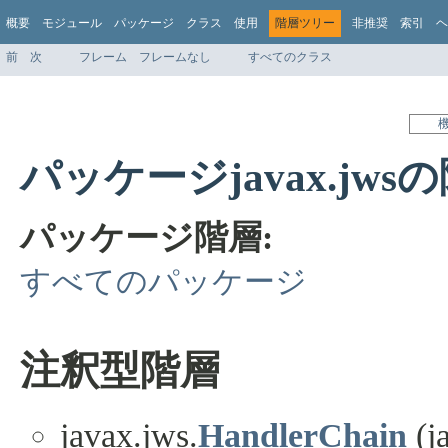
概要
モジュール
パッケージ
クラス
使用
階層ツリー
非推奨
索引
ヘ
前
次
フレーム
フレームなし
すべてのクラス
パッケージjavax.jws
パッケージ階層:
すべてのパッケージ
注釈型階層
javax.jws.
HandlerChain
(j