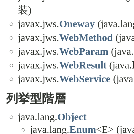
装)
javax.jws.
Oneway
(java.lan
javax.jws.
WebMethod
(java
javax.jws.
WebParam
(java.
javax.jws.
WebResult
(java.
javax.jws.
WebService
(java
列挙型階層
java.lang.
Object
java.lang.
Enum
<E> (java