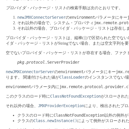
プロバイダ・パッケージ・リスト
の検索手順は次のとおりです。
newJMXConnectorServer
environment
の
パラメータにキー
jmx.remote.prot
それ以外の場合で、システム・プロパティ
それ以外の場合、プロバイダ・パッケージ・リストは存在し
|
プロバイダ・パッケージ・リストは、縦棒(
)で区切られた空でない
イダ・パッケージ・リストがStringでない場合、または空文字列を
空でないプロバイダ・パッケージ・リストが存在する場合、ファク
pkg
.
protocol
.ServerProvider
newJMXConnectorServer
environment
jmx.r
の
パラメータにキー
ClassLoader
ります。
関連付けられた値が
のインスタンスでない場
environment
jmx.remote.protocol.provider.c
パラメータ内に
ClassNotFoundException
このクラスのロード時に
がスローされた
JMXProviderException
それ以外の場合、
により、検出されたプロ
ClassNotFoundException
クラスのロード時に
以外の例外が
Class.newInstance()
クラスの
によって例外がスローされ