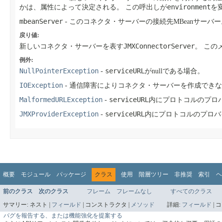
environment
かは、属性によって決定される。
この呼出しが
を
mbeanServer
- このコネクタ・サーバーの接続先MBeanサーバー
戻り値:
JMXConnectorServer
新しいコネクタ・サーバーを表す
。
この
例外:
NullPointerException
serviceURL
-
がnullである場合。
IOException
- 通信障害によりコネクタ・サーバーを作成でき
MalformedURLException
serviceURL
-
内にプロトコルのプロ
JMXProviderException
serviceURL
-
内にプロトコルのプロバ
概要
モジュール
パッケージ
クラス
使用
階層ツリー
非推奨
索引
ヘ
前のクラス
次のクラス
フレーム
フレームなし
すべてのクラス
サマリー:
ネスト |
フィールド
|
コンストラクタ |
メソッド
詳細:
フィールド
|
コ
バグを報告する、または機能強化を提案する