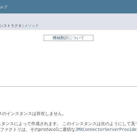
ルプ
ンストラクタ |
メソッド
機械翻訳について
スのインスタンスは存在しません。
スタンスによって作成されます。
このインスタンスは次のようにして見
protocol
JMXConnectorServerProvide
ファクトリは、その
に適切な