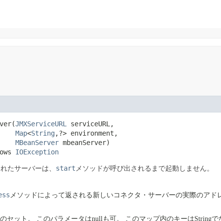
ver​(
JMXServiceURL
 serviceURL,

Map
<
String
,?> environment,

MBeanServer
 mbeanServer)

ows 
IOException
start
されたサーバーは、
メソッドが呼び出されるまで起動しません。
ess
メソッドによって返される新しいコネクタ・サーバーの実際のアド
性のセット。
このパラメータはnullも可。
このマップ内のキーはString