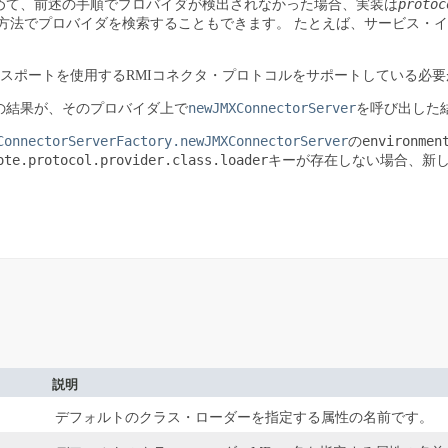
protoc
めて、前述の手順でプロバイダが検出されなかった場合、実装は
方法でプロバイダを検索することもできます。
たとえば、サービス・イ
ンスポートを使用するRMIコネクタ・プロトコルをサポートしている必
newJMXConnectorServer
の結果が、そのプロバイダ上で
を呼び出した
ConnectorServerFactory.newJMXConnectorServer
environmen
の
ote.protocol.provider.class.loader
キーが存在しない場合、新
説明
デフォルトのクラス・ローダーを指定する属性の名前です。