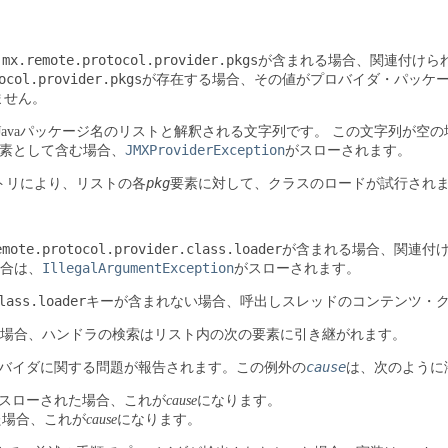
jmx.remote.protocol.provider.pkgs
が含まれる場合、関連付けら
ocol.provider.pkgs
が存在する場合、その値がプロバイダ・パッケ
ません。
Javaパッケージ名のリストと解釈される文字列です。
この文字列が空の
JMXProviderException
要素として含む場合、
がスローされます。
pkg
トリにより、リストの各
要素に対して、クラスのロードが試行され
emote.protocol.provider.class.loader
が含まれる場合、関連付
IllegalArgumentException
合は、
がスローされます。
lass.loader
キーが含まれない場合、呼出しスレッドのコンテンツ・
場合、ハンドラの検索はリスト内の次の要素に引き継がれます。
cause
バイダに関する問題が報告されます。この例外の
は、次のように
スローされた場合、これが
cause
になります。
た場合、これが
cause
になります。