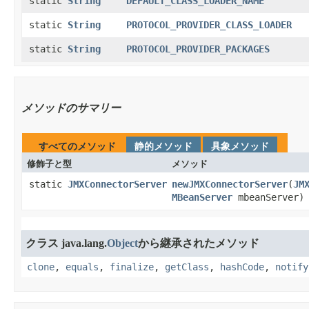
static
String
DEFAULT_CLASS_LOADER_NAME
static
String
PROTOCOL_PROVIDER_CLASS_LOADER
static
String
PROTOCOL_PROVIDER_PACKAGES
メソッドのサマリー
すべてのメソッド
静的メソッド
具象メソッド
修飾子と型
メソッド
static
JMXConnectorServer
newJMXConnectorServer
​(
JM
MBeanServer
mbeanServer)
クラス java.lang.
Object
から継承されたメソッド
clone
,
equals
,
finalize
,
getClass
,
hashCode
,
notify