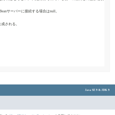
anサーバーに接続する場合はnull。
生成される。
Java SE 9 & JDK 9