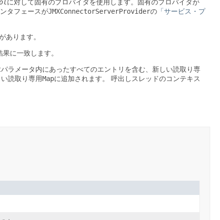
ol
に対して固有のプロバイダを使用します。固有のプロバイダが
JMXConnectorServerProvider
ンタフェースが
の
「サービス・プ
要があります。
結果に一致します。
t
パラメータ内にあったすべてのエントリを含む、新しい読取り専
Map
しい読取り専用
に追加されます。
呼出しスレッドのコンテキス