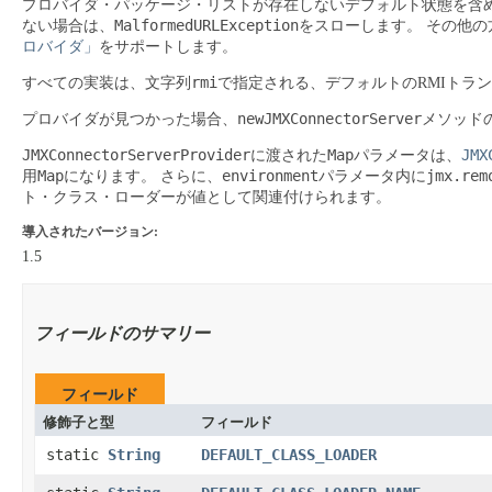
プロバイダ・パッケージ・リストが存在しないデフォルト状態を含
MalformedURLException
ない場合は、
をスローします。
その他の
ロバイダ」
をサポートします。
rmi
すべての実装は、文字列
で指定される、デフォルトのRMIトラ
newJMXConnectorServer
プロバイダが見つかった場合、
メソッド
JMXConnectorServerProvider
Map
JMX
に渡された
パラメータは、
Map
environment
jmx.rem
用
になります。
さらに、
パラメータ内に
ト・クラス・ローダーが値として関連付けられます。
導入されたバージョン:
1.5
フィールドのサマリー
フィールド
修飾子と型
フィールド
static
String
DEFAULT_CLASS_LOADER