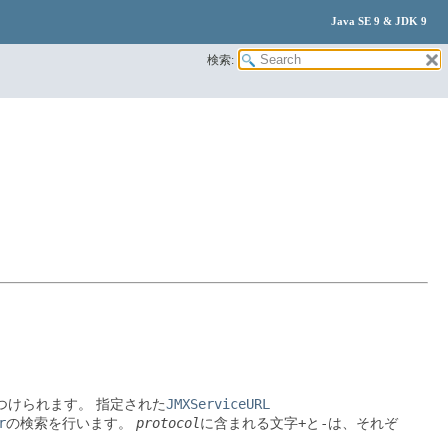
Java SE 9 & JDK 9
検索:
JMXServiceURL
つけられます。
指定された
r
protocol
+
-
の検索を行います。
に含まれる文字
と
は、それぞ