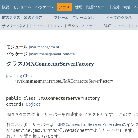
概要
モジュール
パッケージ
クラス
使用
階層ツリー
非推奨
索引
ヘ
前のクラス
次のクラス
フレーム
フレームなし
すべてのクラス
サマリー:
ネスト |
フィールド
|
コンストラクタ |
メソッド
詳細:
フィールド
|
コ
モジュール
java.management
パッケージ
javax.management.remote
クラスJMXConnectorServerFactory
java.lang.Object
javax.management.remote.JMXConnectorServerFactory
public class 
JMXConnectorServerFactory
extends 
Object
JMX APIコネクタ・サーバーを作成するファクトリです。
このクラ
JMXConnectorServerProvider
各コネクタ・サーバーは、
のイン
"service:jmx:
protocol
:
remainder
"
が
のようだったとします。
.
_
れ
と
で置き換えられます。