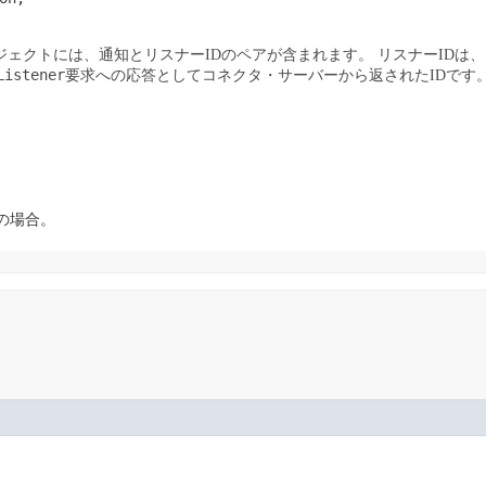
ジェクトには、通知とリスナーIDのペアが含まれます。
リスナーIDは
Listener
要求への応答としてコネクタ・サーバーから返されたIDです
lの場合。