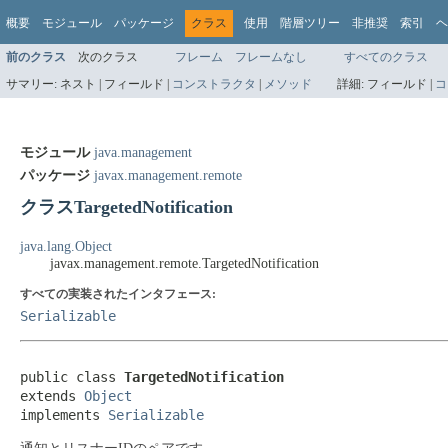
概要
モジュール
パッケージ
クラス
使用
階層ツリー
非推奨
索引
ヘ
前のクラス
次のクラス
フレーム
フレームなし
すべてのクラス
サマリー:
ネスト |
フィールド |
コンストラクタ
|
メソッド
詳細:
フィールド |
コ
モジュール
java.management
パッケージ
javax.management.remote
クラスTargetedNotification
java.lang.Object
javax.management.remote.TargetedNotification
すべての実装されたインタフェース:
Serializable
public class 
TargetedNotification
extends 
Object
implements 
Serializable