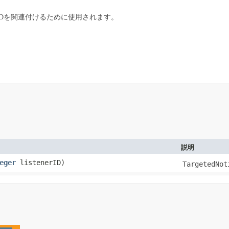
Dを関連付けるために使用されます。
説明
eger
listenerID)
TargetedNot