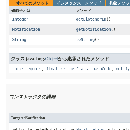
すべてのメソッド
インスタンス・メソッド
具象メソッ
修飾子と型
メソッド
Integer
getListenerID
​()
Notification
getNotification
​()
String
toString
​()
クラス java.lang.
Object
から継承されたメソッド
clone
,
equals
,
finalize
,
getClass
,
hashCode
,
notify
コンストラクタの詳細
TargetedNotification
public TargetedNotification​(
Notification
 notificati