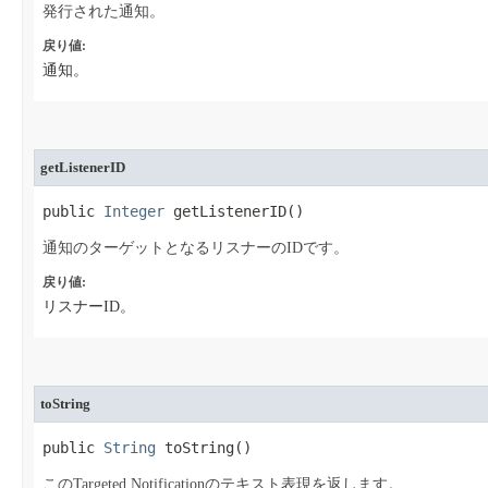
発行された通知。
戻り値:
通知。
getListenerID
public 
Integer
 getListenerID​()
通知のターゲットとなるリスナーのIDです。
戻り値:
リスナーID。
toString
public 
String
 toString​()
このTargeted Notificationのテキスト表現を返します。