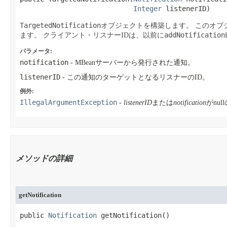
Integer
 listenerID)
TargetedNotification
オブジェクトを構築します。
このオブ
addNotification
ます。
クライアント・リスナーIDは、以前に
パラメータ:
notification
- MBeanサーバーから発行された通知。
listenerID
- この通知のターゲットとなるリスナーのID。
例外:
IllegalArgumentException
-
listenerID
または
notification
がnul
メソッドの詳細
getNotification
public 
Notification
 getNotification​()