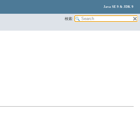
Java SE 9 & JDK 9
検索: