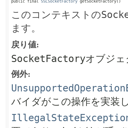
public final 
SSLSocketFactory
 getSocketFactory​()
Sock
このコンテキストの
ます。
戻り値:
SocketFactory
オブジェ
例外:
UnsupportedOperation
バイダがこの操作を実装
IllegalStateExceptio