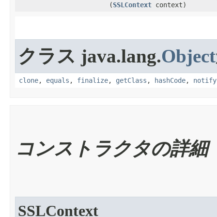
(
SSLContext
context)
クラス java.lang.
Object
clone
,
equals
,
finalize
,
getClass
,
hashCode
,
notify
コンストラクタの詳細
SSLContext