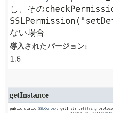
checkPermissi
し、その
SSLPermission("setDe
ない場合
導入されたバージョン:
1.6
getInstance
public static 
SSLContext
 getInstance​(
String
 protoco