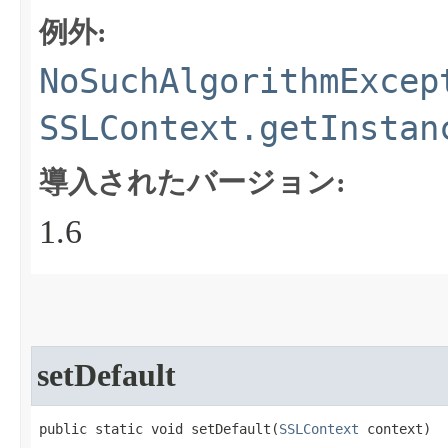
例外:
NoSuchAlgorithmExcep
SSLContext.getInstan
導入されたバージョン:
1.6
setDefault
public static void setDefault​(
SSLContext
 context)