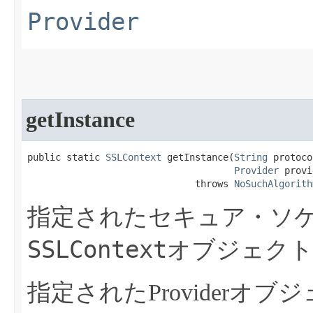
Provider
getInstance
public static 
SSLContext
 getInstance​(
String
 protoco
Provider
 provi
                              throws 
NoSuchAlgorith
指定されたセキュア・ソ
SSLContext
オブジェクト
指定されたProviderオブジェ