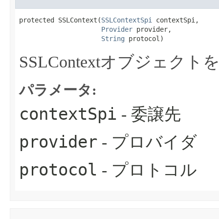
protected SSLContext​(
SSLContextSpi
 contextSpi,

Provider
 provider,

String
 protocol)
SSLContextオブジェク
パラメータ:
contextSpi
- 委譲先
provider
- プロバイダ
protocol
- プロトコル