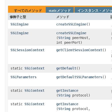
すべてのメソッド
staticメソッド
インスタンス・メソ
修飾子と型
メソッド
SSLEngine
createSSLEngine
​()
SSLEngine
createSSLEngine
(
String
peerHost,
int peerPort)
SSLSessionContext
getClientSessionContext
​()
static
SSLContext
getDefault
​()
SSLParameters
getDefaultSSLParameters
​()
static
SSLContext
getInstance
(
String
protocol)
static
SSLContext
getInstance
(
String
protocol,