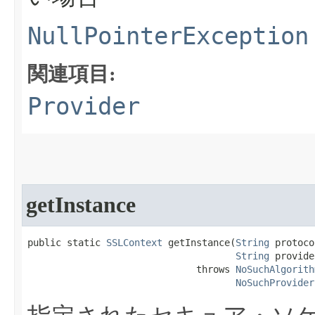
NullPointerException
関連項目:
Provider
getInstance
public static 
SSLContext
 getInstance​(
String
 protoco
String
 provide
                              throws 
NoSuchAlgorith
NoSuchProvider