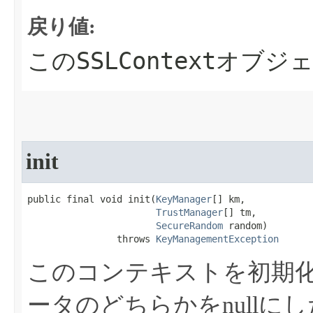
戻り値:
SSLContext
この
オブジ
init
public final void init​(
KeyManager
[] km,

TrustManager
[] tm,

SecureRandom
 random)

                throws 
KeyManagementException
このコンテキストを初期
ータのどちらかをnull