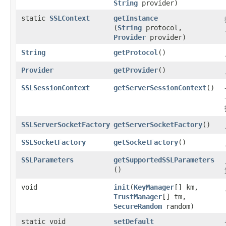
String
provider)
static
SSLContext
getInstance
(
String
protocol,
Provider
provider)
String
getProtocol
​()
Provider
getProvider
​()
SSLSessionContext
getServerSessionContext
​()
SSLServerSocketFactory
getServerSocketFactory
​()
SSLSocketFactory
getSocketFactory
​()
SSLParameters
getSupportedSSLParameters
()
void
init
​(
KeyManager
[] km,
TrustManager
[] tm,
SecureRandom
random)
static void
setDefault