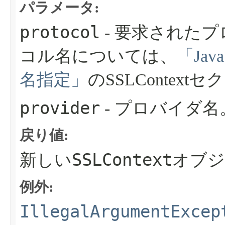
パラメータ:
protocol
- 要求された
コル名については、
「Ja
名指定」
のSSLConte
provider
- プロバイダ名
戻り値:
SSLContext
新しい
オブジ
例外:
IllegalArgumentExcep