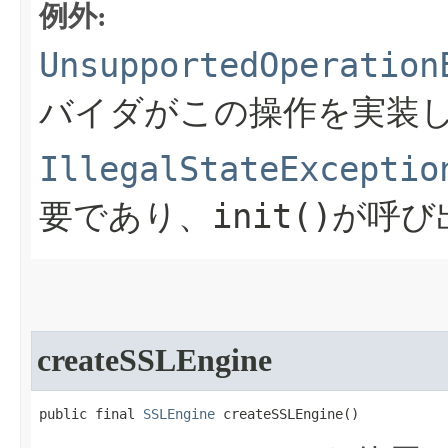
例外:
UnsupportedOperation
バイダがこの操作を実装
IllegalStateExceptio
init()
要であり、
が呼び
createSSLEngine
public final 
SSLEngine
 createSSLEngine​()