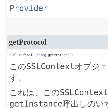
Provider
getProtocol
public final 
String
 getProtocol​()
SSLContext
この
オブジ
す。
SSLContext
これは、この
getInstance
呼出しのい