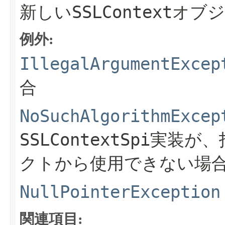
SSLContext
新しい
オブジ
例外:
IllegalArgumentExcep
合
NoSuchAlgorithmExcep
SSLContextSpi
実装が、
クトから使用できない場
NullPointerException
関連項目: