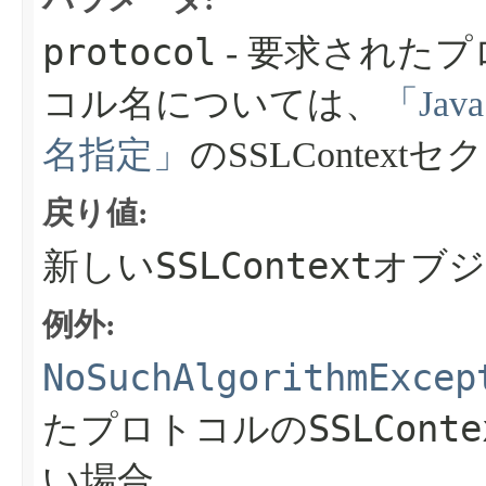
protocol
- 要求された
コル名については、
「Ja
名指定」
のSSLConte
戻り値:
SSLContext
新しい
オブジ
例外:
NoSuchAlgorithmExcep
SSLConte
たプロトコルの
い場合