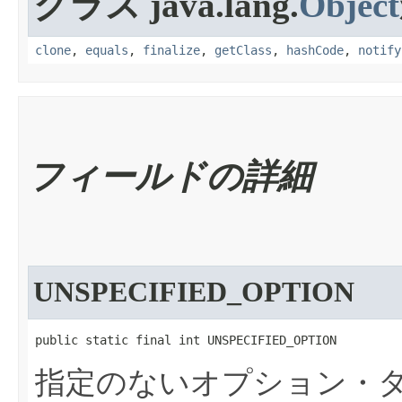
クラス java.lang.
Object
clone
,
equals
,
finalize
,
getClass
,
hashCode
,
notify
フィールドの詳細
UNSPECIFIED_OPTION
public static final int UNSPECIFIED_OPTION
指定のないオプション・