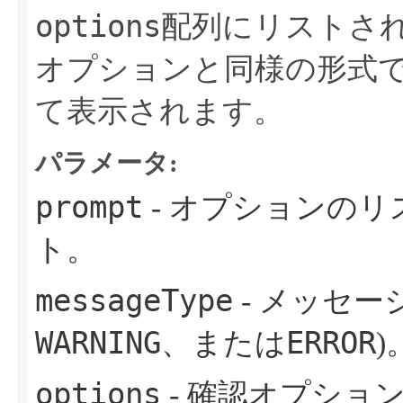
options
配列にリストさ
オプションと同様の形式
て表示されます。
パラメータ:
prompt
- オプションの
ト。
messageType
- メッセー
WARNING
ERROR
、または
)
options
- 確認オプショ