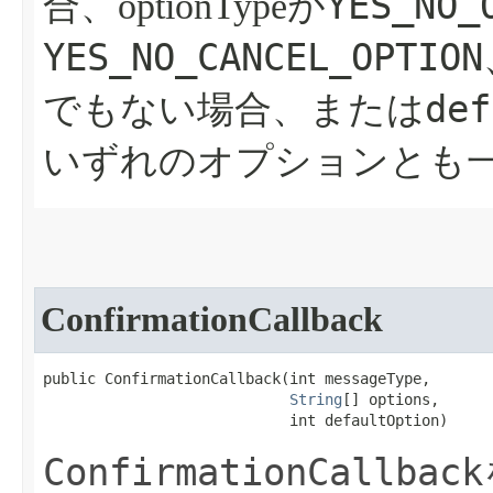
YES_NO_
合、optionTypeが
YES_NO_CANCEL_OPTION
def
でもない場合、または
いずれのオプションとも
ConfirmationCallback
public ConfirmationCallback​(int messageType,

String
[] options,

                            int defaultOption)
ConfirmationCallback