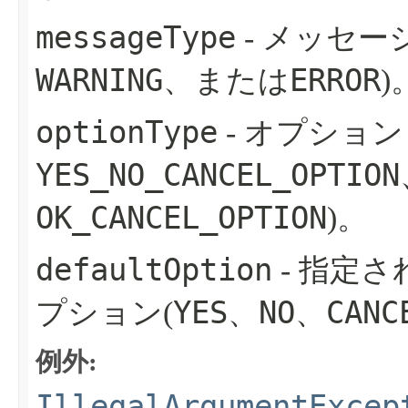
messageType
- メッセー
WARNING
ERROR
、または
)
optionType
- オプション
YES_NO_CANCEL_OPTION
OK_CANCEL_OPTION
)。
defaultOption
- 指定さ
YES
NO
CANC
プション(
、
、
例外:
IllegalArgumentExcep