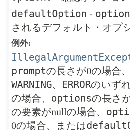
defaultOption
option
-
されるデフォルト・オプ
例外:
IllegalArgumentExcep
prompt
の長さが0の場合、me
WARNING
ERROR
、
のいず
options
の場合、
の長さが
opti
の要素がnullの場合、
default
0の場合、または