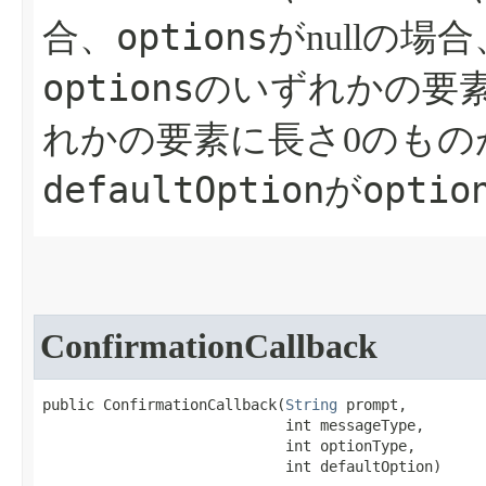
options
合、
がnullの場合
options
のいずれかの要素が
れかの要素に長さ0のもの
defaultOption
optio
が
ConfirmationCallback
public ConfirmationCallback​(
String
 prompt,

                            int messageType,

                            int optionType,

                            int defaultOption)