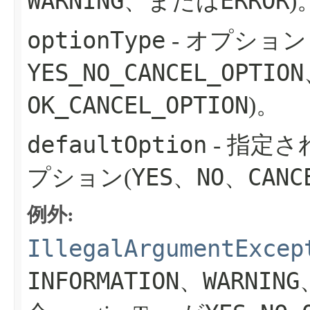
WARNING
ERROR
、または
)
optionType
- オプション
YES_NO_CANCEL_OPTION
OK_CANCEL_OPTION
)。
defaultOption
- 指定さ
YES
NO
CANC
プション(
、
、
例外:
IllegalArgumentExcep
INFORMATION
WARNING
、