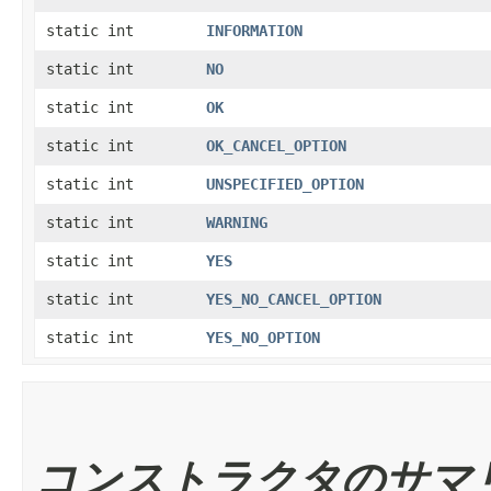
static int
INFORMATION
static int
NO
static int
OK
static int
OK_CANCEL_OPTION
static int
UNSPECIFIED_OPTION
static int
WARNING
static int
YES
static int
YES_NO_CANCEL_OPTION
static int
YES_NO_OPTION
コンストラクタのサマ