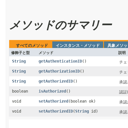
メソッドのサマリー
すべてのメソッド
インスタンス・メソッド
具象メソッ
修飾子と型
メソッド
説明
String
getAuthenticationID
​()
チェ
String
getAuthorizationID
​()
チェ
String
getAuthorizedID
​()
承認
boolean
isAuthorized
​()
認証
void
setAuthorized
​(boolean ok)
承認
void
setAuthorizedID
​(
String
id)
承認