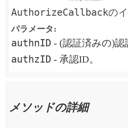
AuthorizeCallback
の
パラメータ:
authnID
- (認証済みの)認
authzID
- 承認ID。
メソッドの詳細