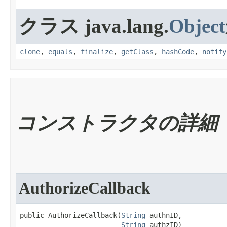
クラス java.lang.
Object
clone
,
equals
,
finalize
,
getClass
,
hashCode
,
notify
コンストラクタの詳細
AuthorizeCallback
public AuthorizeCallback​(
String
 authnID,

String
 authzID)