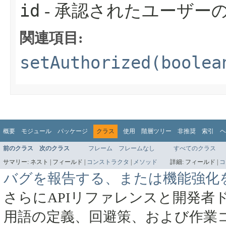
id
- 承認されたユーザーの
関連項目:
setAuthorized(boolea
概要
モジュール
パッケージ
クラス
使用
階層ツリー
非推奨
索引
ヘ
前のクラス
次のクラス
フレーム
フレームなし
すべてのクラス
サマリー:
ネスト |
フィールド |
コンストラクタ
|
メソッド
詳細:
フィールド |
コ
バグを報告する、または機能強化
さらにAPIリファレンスと開発者
用語の定義、回避策、および作業