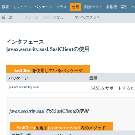
概要
モジュール
パッケージ
クラス
使用
階層ツリー
非推奨
索引
ヘ
前
次
フレーム
フレームなし
すべてのクラス
インタフェース
javax.security.sasl.SaslClientの使用
SaslClient
を使用しているパッケージ
パッケージ
説明
javax.security.sasl
SASLをサポートする
javax.security.sasl
での
SaslClient
の使用
SaslClient
を返す
javax.security.sasl
内のメソッド