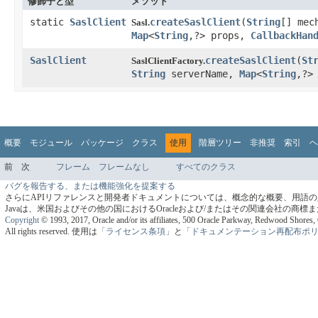
修飾子と型
メソッド
static
SaslClient
createSaslClient
​(
String
[] mec
Sasl.
Map
<
String
,?> props,
CallbackHan
SaslClient
createSaslClient
​(
St
SaslClientFactory.
String
serverName,
Map
<
String
,?>
概要
モジュール
パッケージ
クラス
使用
階層ツリー
非推奨
索引
ヘ
前
次
フレーム
フレームなし
すべてのクラス
バグを報告する、または機能強化を提案する
さらにAPIリファレンスと開発者ドキュメントについては、概念的な概要、用語
Javaは、米国およびその他の国におけるOracleおよび/またはその関連会社の商
Copyright
© 1993, 2017, Oracle and/or its affiliates, 500 Oracle Parkway, Redwood Shore
All rights reserved.
使用は
「ライセンス条項」
と
「ドキュメンテーション再配布ポ