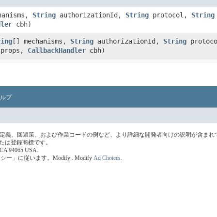
hanisms,
String
authorizationId,
String
protocol,
String
dler
cbh)
ring
[] mechanisms,
String
authorizationId,
String
protoco
 props,
CallbackHandler
cbh)
ルプ
の定義、回避策、および作業コードの例など、より詳細な開発者向けの説明が含まれ
標または登録商標です。
s, CA 94065 USA.
リシー」
に従います。
Modify
. Modify
Ad Choices
.