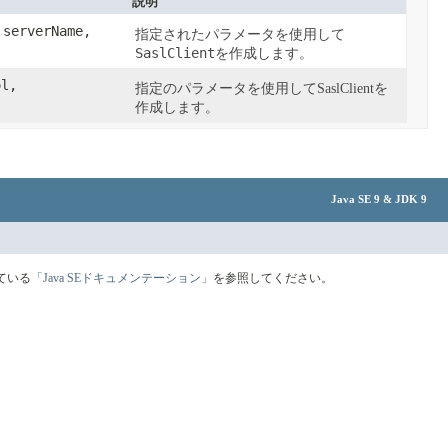
説明
serverName,
指定されたパラメータを使用して
SaslClient
を作成します。
l,
指定のパラメータを使用してSaslClientを
作成します。
Java SE 9 & JDK 9
ている
「Java SEドキュメンテーション」
を参照してください。