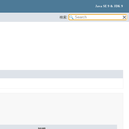
Java SE 9 & JDK 9
検索: