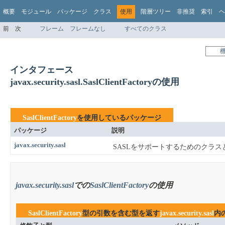
概要
モジュール
パッケージ
クラス
使用
階層ツリー
非推奨
索引
ヘ
前
次
フレーム
フレームなし
すべてのクラス
インタフェース
javax.security.sasl.SaslClientFactoryの使用
SaslClientFactory
を使用しているパッケージ
パッケージ
説明
javax.security.sasl
SASLをサポートするためのクラ
javax.security.sasl
での
SaslClientFactory
の使用
SaslClientFactory
型の引数を含む型を返す
javax.security.sasl
内