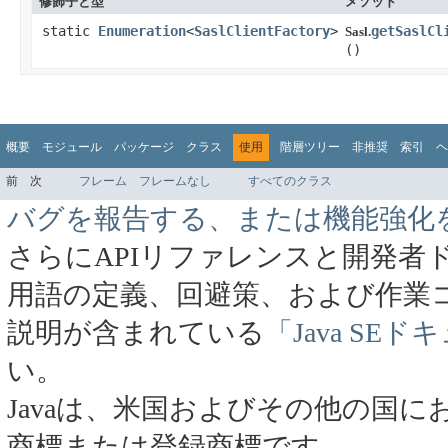
修飾子と型
メソッド
static
Enumeration
<
SaslClientFactory
>
getSaslCl
Sasl.
()
概要
モジュール
パッケージ
クラス
使用
階層ツリー
非推奨
索引
ヘ
前
次
フレーム
フレームなし
すべてのクラス
バグを報告する、または機能強化
さらにAPIリファレンスと開発者
用語の定義、回避策、および作業
説明が含まれている
「Java SE
い。
Javaは、米国およびその他の国にお
商標または登録商標です。