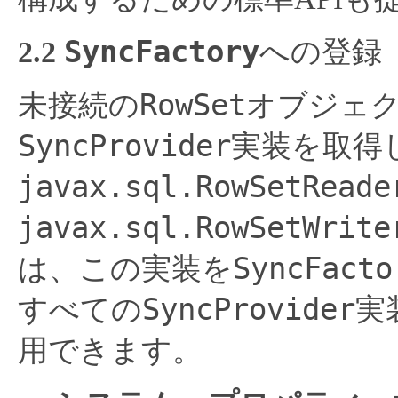
SyncFactory
2.2
への登録
RowSet
未接続の
オブジェ
SyncProvider
実装を取得
javax.sql.RowSetReade
javax.sql.RowSetWrite
SyncFacto
は、この実装を
SyncProvider
すべての
実
用できます。