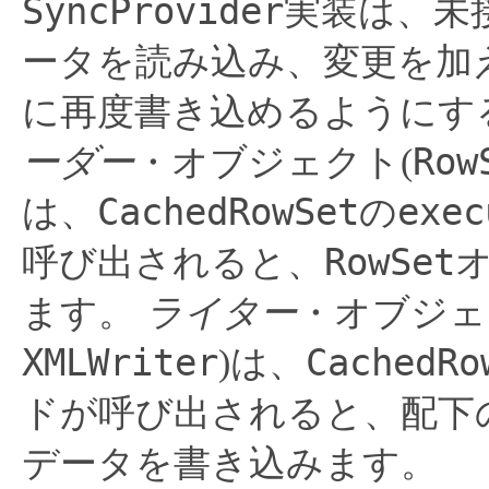
SyncProvider
実装は、未
ータを読み込み、変更を加
に再度書き込めるようにす
Row
ーダー
・オブジェクト(
CachedRowSet
exec
は、
の
RowSet
呼び出されると、
ます。
ライター
・オブジェ
XMLWriter
CachedRo
)は、
ドが呼び出されると、配下
データを書き込みます。