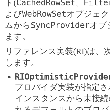
CachedRowSet
Filte
ト(
、
WebRowSet
よび
オブジェク
SyncProvider
ムから
オブ
ます。
リファレンス実装(RI)は
します。
RIOptimisticProvide
プロバイダ実装が指定さ
インスタンスから未接続
れるデフォルトのプロバ