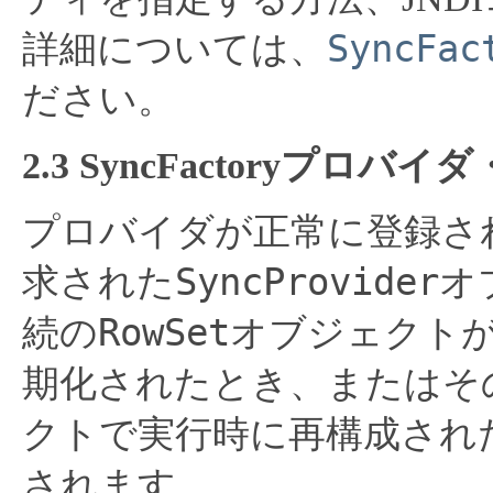
SyncFac
詳細については、
ださい。
2.3 SyncFactoryプ
プロバイダが正常に登録さ
SyncProvider
求された
オ
RowSet
続の
オブジェクト
期化されたとき、またはそ
クトで実行時に再構成され
されます。