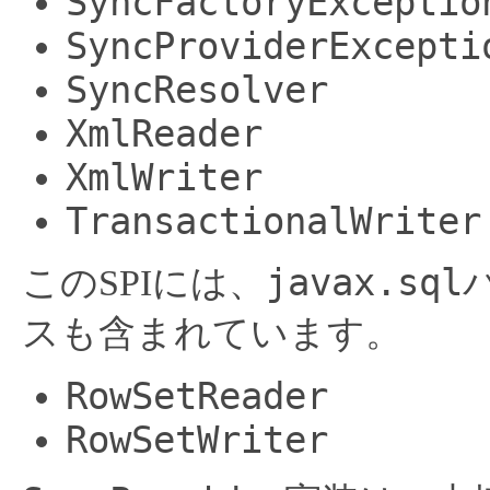
SyncFactoryExceptio
SyncProviderExcepti
SyncResolver
XmlReader
XmlWriter
TransactionalWriter
javax.sql
このSPIには、
スも含まれています。
RowSetReader
RowSetWriter