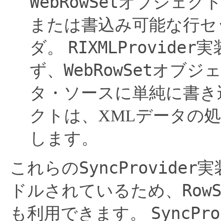
WebRowSet
オブジェクト
または書込み可能な行セ
RIXMLProvider
ダ。
実
WebRowSet
ず、
オブジェ
タ・ソースに単純に書き
クトは、XMLデータの
します。
SyncProvider
これらの
実
Row
ドルされているため、
SyncPro
も利用できます。