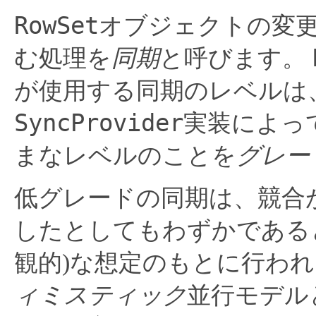
RowSet
オブジェクトの変
む処理を
同期
と呼びます。
が使用する同期のレベルは
SyncProvider
実装によっ
まなレベルのことを
グレー
低グレードの同期は、競合
したとしてもわずかである
観的)な想定のもとに行わ
ィミスティック
並行モデル