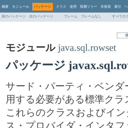
概要
モジュール
パッケージ
クラス
使用
階層ツリー
非推奨
索引
ヘ
前のパッケージ
次のパッケージ
フレーム
フレームなし
すべての
モジュール
java.sql.rowset
パッケージ javax.sql.row
サード・パーティ・ベンダ
用する必要がある標準クラ
これらのクラスおよびイン
ス・プロバイダ・インタフェース(Ser