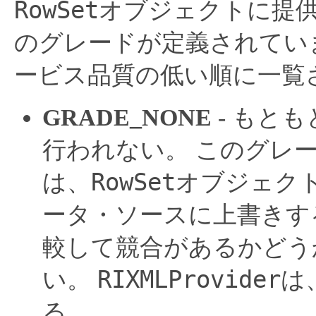
RowSet
オブジェクトに提
のグレードが定義されてい
ービス品質の低い順に一覧
GRADE_NONE
- もと
行われない。
このグレ
RowSet
は、
オブジェク
ータ・ソースに上書きす
較して競合があるかどう
RIXMLProvider
い。
は
る。