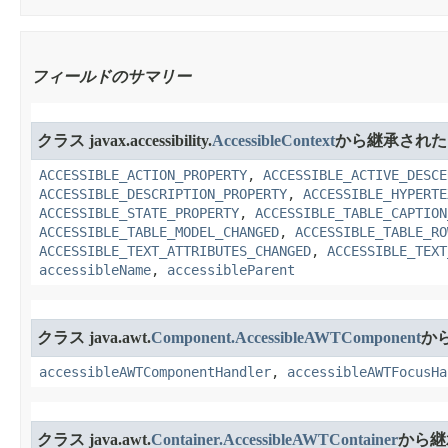
フィールドのサマリー
クラス javax.accessibility.
AccessibleContext
から継承された
ACCESSIBLE_ACTION_PROPERTY
,
ACCESSIBLE_ACTIVE_DESCE
ACCESSIBLE_DESCRIPTION_PROPERTY
,
ACCESSIBLE_HYPERTE
ACCESSIBLE_STATE_PROPERTY
,
ACCESSIBLE_TABLE_CAPTION
ACCESSIBLE_TABLE_MODEL_CHANGED
,
ACCESSIBLE_TABLE_RO
ACCESSIBLE_TEXT_ATTRIBUTES_CHANGED
,
ACCESSIBLE_TEXT
accessibleName
,
accessibleParent
クラス java.awt.
Component.AccessibleAWTComponent
か
accessibleAWTComponentHandler
,
accessibleAWTFocusHa
クラス java.awt.
Container.AccessibleAWTContainer
から継