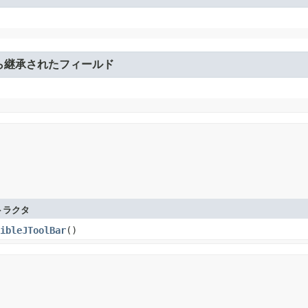
ら継承されたフィールド
トラクタ
ibleJToolBar
​()