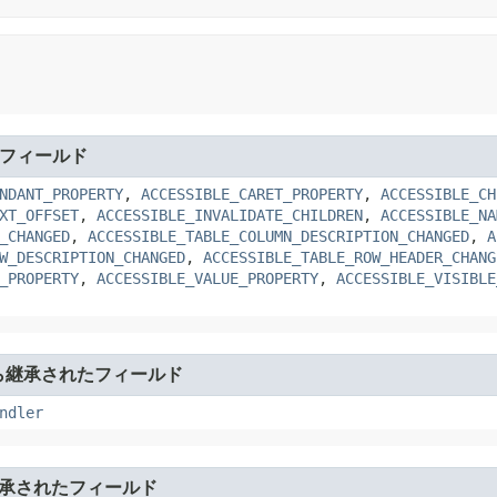
フィールド
NDANT_PROPERTY
,
ACCESSIBLE_CARET_PROPERTY
,
ACCESSIBLE_CH
XT_OFFSET
,
ACCESSIBLE_INVALIDATE_CHILDREN
,
ACCESSIBLE_NA
_CHANGED
,
ACCESSIBLE_TABLE_COLUMN_DESCRIPTION_CHANGED
,
A
W_DESCRIPTION_CHANGED
,
ACCESSIBLE_TABLE_ROW_HEADER_CHANG
_PROPERTY
,
ACCESSIBLE_VALUE_PROPERTY
,
ACCESSIBLE_VISIBLE
ら継承されたフィールド
ndler
承されたフィールド