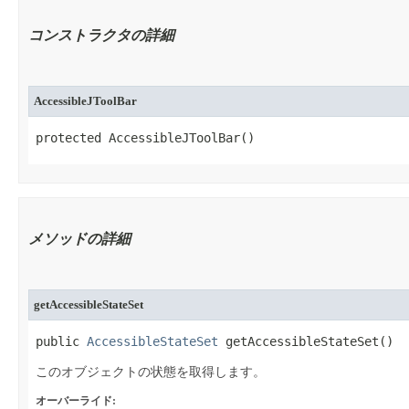
コンストラクタの詳細
AccessibleJToolBar
protected AccessibleJToolBar​()
メソッドの詳細
getAccessibleStateSet
public 
AccessibleStateSet
 getAccessibleStateSet​()
このオブジェクトの状態を取得します。
オーバーライド: