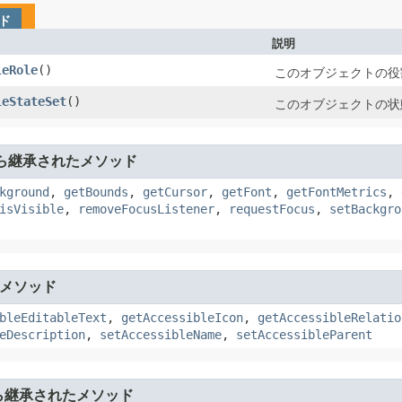
ド
説明
leRole
​()
このオブジェクトの役
leStateSet
​()
このオブジェクトの状
ら継承されたメソッド
kground
,
getBounds
,
getCursor
,
getFont
,
getFontMetrics
,
isVisible
,
removeFocusListener
,
requestFocus
,
setBackgro
メソッド
bleEditableText
,
getAccessibleIcon
,
getAccessibleRelatio
eDescription
,
setAccessibleName
,
setAccessibleParent
ら継承されたメソッド