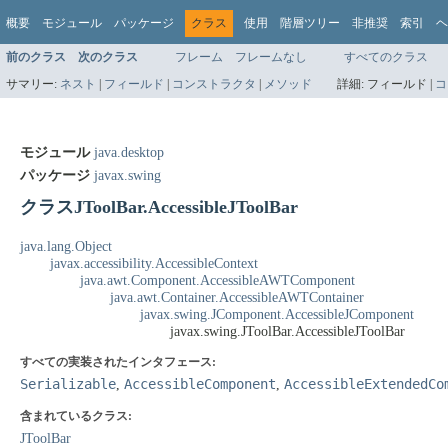
概要
モジュール
パッケージ
クラス
使用
階層ツリー
非推奨
索引
ヘ
前のクラス
次のクラス
フレーム
フレームなし
すべてのクラス
サマリー:
ネスト
|
フィールド
|
コンストラクタ
|
メソッド
詳細:
フィールド |
コ
モジュール
java.desktop
パッケージ
javax.swing
クラスJToolBar.AccessibleJToolBar
java.lang.Object
javax.accessibility.AccessibleContext
java.awt.Component.AccessibleAWTComponent
java.awt.Container.AccessibleAWTContainer
javax.swing.JComponent.AccessibleJComponent
javax.swing.JToolBar.AccessibleJToolBar
すべての実装されたインタフェース:
Serializable
AccessibleComponent
AccessibleExtendedCo
,
,
含まれているクラス:
JToolBar