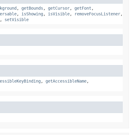
kground
,
getBounds
,
getCursor
,
getFont
,
ersable
,
isShowing
,
isVisible
,
removeFocusListener
,
,
setVisible
essibleKeyBinding
,
getAccessibleName
,