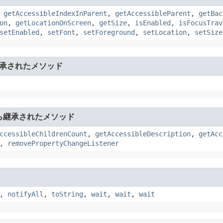
,
getAccessibleIndexInParent
,
getAccessibleParent
,
getBac
on
,
getLocationOnScreen
,
getSize
,
isEnabled
,
isFocusTrav
setEnabled
,
setFont
,
setForeground
,
setLocation
,
setSize
承されたメソッド
ら継承されたメソッド
ccessibleChildrenCount
,
getAccessibleDescription
,
getAcc
,
removePropertyChangeListener
,
notifyAll
,
toString
,
wait
,
wait
,
wait