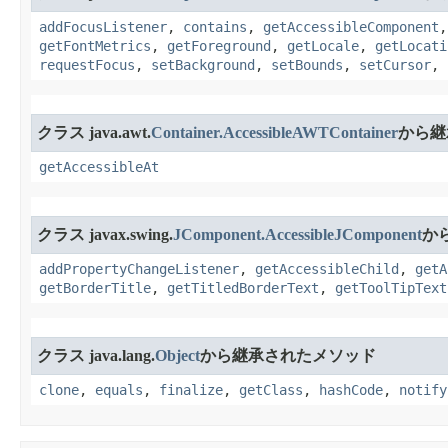
addFocusListener
,
contains
,
getAccessibleComponent
getFontMetrics
,
getForeground
,
getLocale
,
getLocati
requestFocus
,
setBackground
,
setBounds
,
setCursor
,
クラス java.awt.
Container.AccessibleAWTContainer
から継
getAccessibleAt
クラス javax.swing.
JComponent.AccessibleJComponent
か
addPropertyChangeListener
,
getAccessibleChild
,
getA
getBorderTitle
,
getTitledBorderText
,
getToolTipText
クラス java.lang.
Object
から継承されたメソッド
clone
,
equals
,
finalize
,
getClass
,
hashCode
,
notify