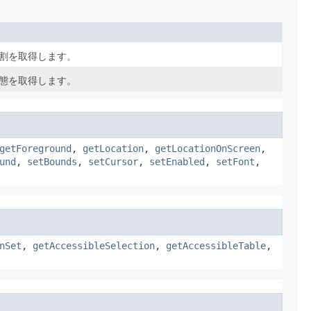
割を取得します。
態を取得します。
getForeground
,
getLocation
,
getLocationOnScreen
,
und
,
setBounds
,
setCursor
,
setEnabled
,
setFont
,
nSet
,
getAccessibleSelection
,
getAccessibleTable
,