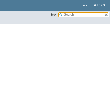
Java SE 9 & JDK 9
検索: