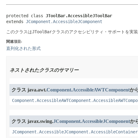
protected class 
JToolBar.AccessibleJToolBar
extends 
JComponent.AccessibleJComponent
JToolBar
このクラスは
クラスのアクセシビリティ・サポートを実装
関連項目:
直列化された形式
ネストされたクラスのサマリー
クラス java.awt.
Component.AccessibleAWTComponent
か
Component.AccessibleAWTComponent.AccessibleAWTCompo
クラス javax.swing.
JComponent.AccessibleJComponent
か
JComponent.AccessibleJComponent.AccessibleContainer