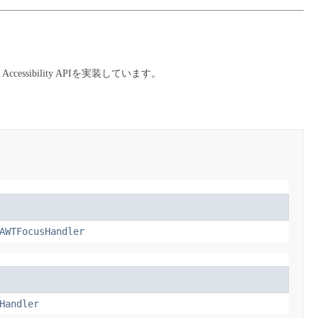
ssibility APIを実装しています。
AWTFocusHandler
Handler