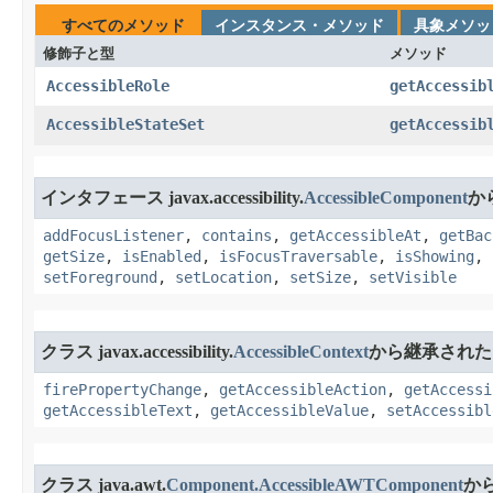
すべてのメソッド
インスタンス・メソッド
具象メソッ
修飾子と型
メソッド
AccessibleRole
getAccessib
AccessibleStateSet
getAccessib
インタフェース javax.accessibility.
AccessibleComponent
か
addFocusListener
,
contains
,
getAccessibleAt
,
getBac
getSize
,
isEnabled
,
isFocusTraversable
,
isShowing
,
setForeground
,
setLocation
,
setSize
,
setVisible
クラス javax.accessibility.
AccessibleContext
から継承された
firePropertyChange
,
getAccessibleAction
,
getAccessi
getAccessibleText
,
getAccessibleValue
,
setAccessibl
クラス java.awt.
Component.AccessibleAWTComponent
か