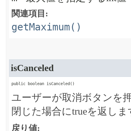
関連項目:
getMaximum()
isCanceled
public boolean isCanceled​()
ユーザーが取消ボタンを
閉じた場合にtrueを返しま
戻り値: