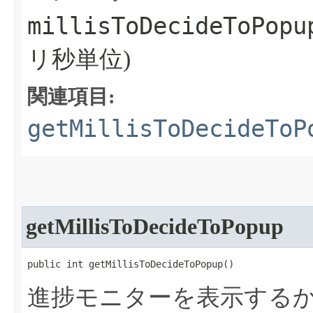
millisToDecideToPopu
リ秒単位)
関連項目:
getMillisToDecideToP
getMillisToDecideToPopup
public int getMillisToDecideToPopup​()
進捗モニターを表示する