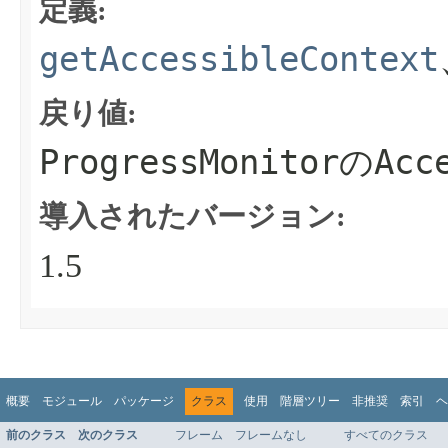
定義:
getAccessibleContext
戻り値:
ProgressMonitor
Acc
の
導入されたバージョン:
1.5
概要
モジュール
パッケージ
クラス
使用
階層ツリー
非推奨
索引
ヘ
前のクラス
次のクラス
フレーム
フレームなし
すべてのクラス