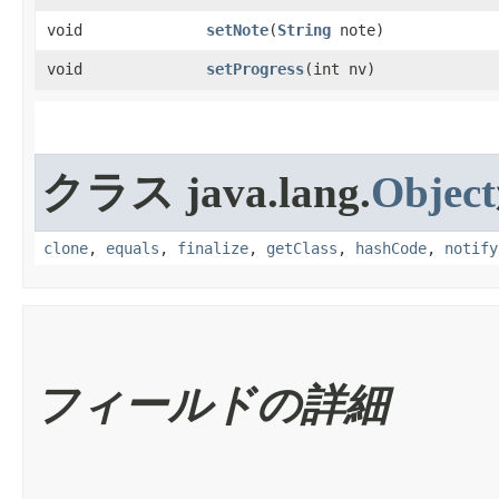
void
setNote
​(
String
note)
void
setProgress
​(int nv)
クラス java.lang.
Object
clone
,
equals
,
finalize
,
getClass
,
hashCode
,
notify
フィールドの詳細