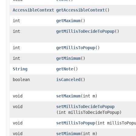
AccessibleContext
getAccessibleContext
​()
int
getMaximum
​()
int
getMillisToDecideToPopup
​()
int
getMillisToPopup
​()
int
getMinimum
​()
String
getNote
​()
boolean
isCanceled
​()
void
setMaximum
​(int m)
void
setMillisToDecideToPopup
(int millisToDecideToPopup)
void
setMillisToPopup
​(int millisToPop
void
setMinimum
​(int m)