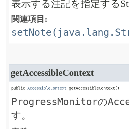
表示する注記を指定するStri
関連項目:
setNote(java.lang.St
getAccessibleContext
public 
AccessibleContext
 getAccessibleContext​()
ProgressMonitor
Acc
の
す。