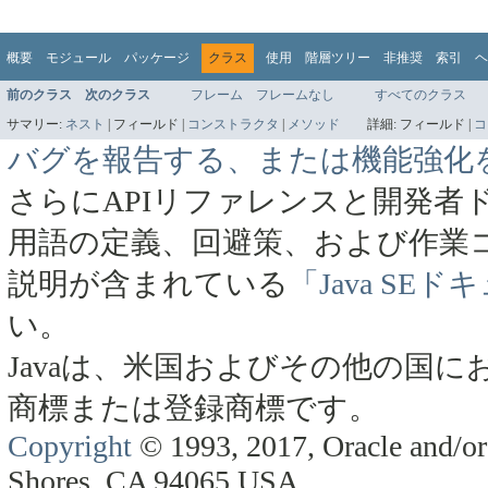
概要
モジュール
パッケージ
クラス
使用
階層ツリー
非推奨
索引
ヘ
前のクラス
次のクラス
フレーム
フレームなし
すべてのクラス
サマリー:
ネスト
|
フィールド |
コンストラクタ
|
メソッド
詳細:
フィールド |
コ
バグを報告する、または機能強化
さらにAPIリファレンスと開発者
用語の定義、回避策、および作業
説明が含まれている
「Java SE
い。
Javaは、米国およびその他の国にお
商標または登録商標です。
Copyright
© 1993, 2017, Oracle and/or 
Shores, CA 94065 USA.