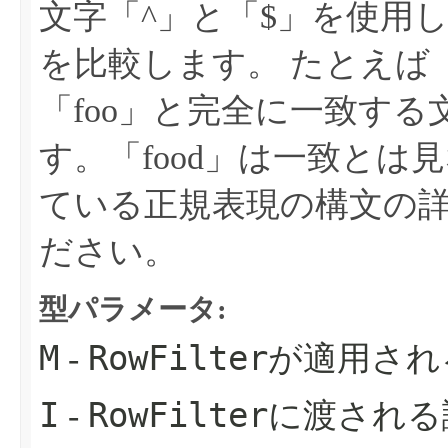
文字「^」と「$」を使用
を比較します。
たとえば「
「foo」と完全に一致す
す。「food」は一致とは
ている正規表現の構文の
ださい。
型パラメータ:
M
RowFilter
-
が適用され
I
RowFilter
-
に渡される