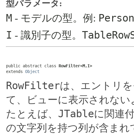
型パラメータ:
M
Perso
- モデルの型。例:
I
TableRow
- 識別子の型。
public abstract class 
RowFilter<M,I>
extends 
Object
RowFilter
は、エントリを
て、ビューに表示されない
JTable
たとえば、
に関連
の文字列を持つ列が含まれ