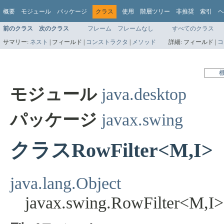
概要
モジュール
パッケージ
クラス
使用
階層ツリー
非推奨
索引
ヘ
前のクラス
次のクラス
フレーム
フレームなし
すべてのクラス
サマリー:
ネスト
|
フィールド |
コンストラクタ
|
メソッド
詳細:
フィールド |
コ
モジュール
java.desktop
パッケージ
javax.swing
クラスRowFilter<M,I>
java.lang.Object
javax.swing.RowFilter<M,I>