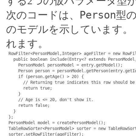
する2つの仮パラメータ型
Person
次のコードは、
型
のモデルを示しています。
れます。
 RowFilter<PersonModel,Integer> ageFilter = new RowFil
   public boolean include(Entry<? extends PersonModel,
     PersonModel personModel = entry.getModel();

     Person person = personModel.getPerson(entry.getId
     if (person.getAge() > 20) {

       // Returning true indicates this row should be 
       return true;

     }

     // Age is <= 20, don't show it.

     return false;

   }

 };

 PersonModel model = createPersonModel();

 TableRowSorter<PersonModel> sorter = new TableRowSort
 sorter.setRowFilter(ageFilter);
