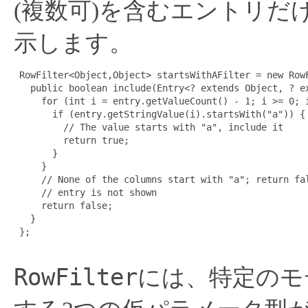
(複数可)を含むエントリだ
示します。
 RowFilter<Object,Object> startsWithAFilter = new RowF
   public boolean include(Entry<? extends Object, ? ex
     for (int i = entry.getValueCount() - 1; i >= 0; i
       if (entry.getStringValue(i).startsWith("a")) {

         // The value starts with "a", include it

         return true;

       }

     }

     // None of the columns start with "a"; return fal
     // entry is not shown

     return false;

   }

 };

RowFilter
には、特定のモ