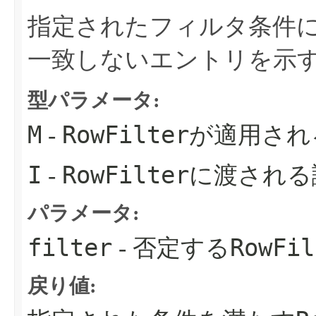
指定されたフィルタ条件
一致しないエントリを示
型パラメータ:
M
RowFilter
-
が適用され
I
RowFilter
-
に渡される
パラメータ:
filter
RowFil
- 否定する
戻り値: