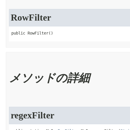
RowFilter
public RowFilter​()
メソッドの詳細
regexFilter