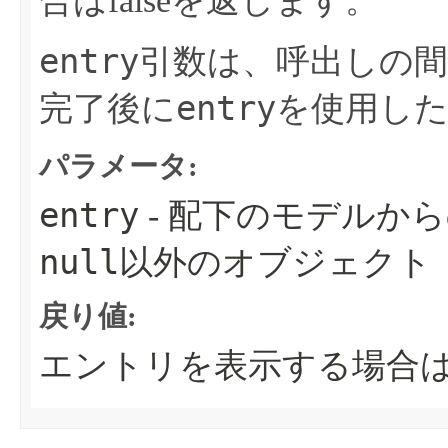
合はfalseを返します。
entry
引数は、呼出しの
entry
完了後に
を使用し
パラメータ:
entry
- 配下のモデルか
null
以外のオブジェクト
戻り値:
エントリを表示する場合はt