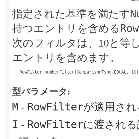
N
指定された基準を満たす
Row
持つエントリを含める
次のフィルタは、10と等
エントリを含めます。
   RowFilter.numberFilter(ComparisonType.EQUAL, 10);
型パラメータ:
M
RowFilter
-
が適用され
I
RowFilter
-
に渡される