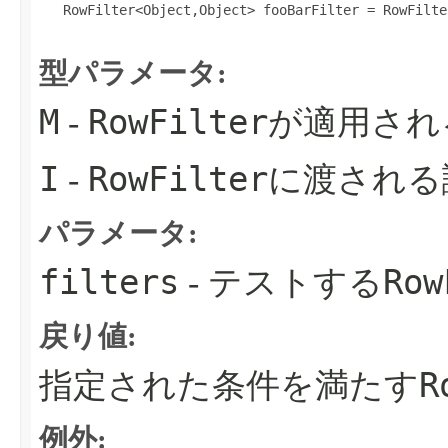
   RowFilter<Object,Object> fooBarFilter = RowFilte
型パラメータ:
M
RowFilter
-
が適用され
I
RowFilter
-
に渡される
パラメータ:
filters
Row
- テストする
戻り値:
R
指定された条件を満たす
例外: