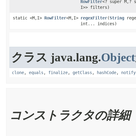
RowFilter
<? super M,? 
I>> filters)
static <M,I>
RowFilter
<M,I>
regexFilter
​(
String
rege
int... indices)
クラス java.lang.
Object
clone
,
equals
,
finalize
,
getClass
,
hashCode
,
notify
コンストラクタの詳細