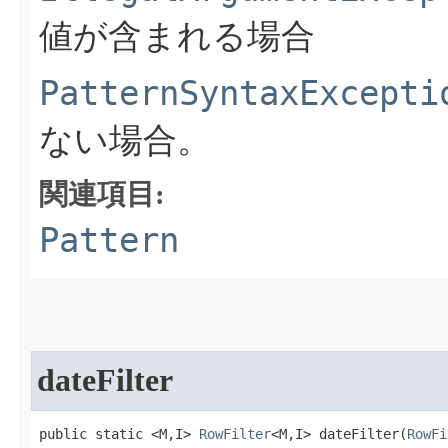
値が含まれる場合
PatternSyntaxExcepti
ない場合。
関連項目:
Pattern
dateFilter
public static <M,I> 
RowFilter
<M,I> dateFilter​(
RowFi