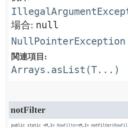
IllegalArgumentExcep
null
場合:
NullPointerException
関連項目:
Arrays.asList(T...)
notFilter
public static <M,I> 
RowFilter
<M,I> notFilter​(
RowFil