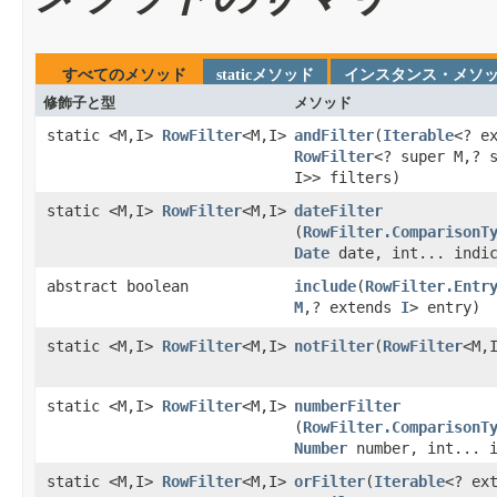
すべてのメソッド
staticメソッド
インスタンス・メソ
修飾子と型
メソッド
static <M,I>
RowFilter
<M,I>
andFilter
​(
Iterable
<? e
RowFilter
<? super M,? 
I>> filters)
static <M,I>
RowFilter
<M,I>
dateFilter
(
RowFilter.ComparisonT
Date
date, int... indic
abstract boolean
include
​(
RowFilter.Entr
M
,? extends
I
> entry)
static <M,I>
RowFilter
<M,I>
notFilter
​(
RowFilter
<M,
static <M,I>
RowFilter
<M,I>
numberFilter
(
RowFilter.ComparisonT
Number
number, int... i
static <M,I>
RowFilter
<M,I>
orFilter
​(
Iterable
<? ex