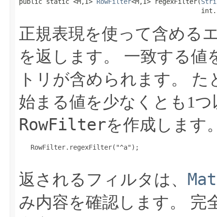
public static <M,I> 
RowFilter
<M,I> regexFilter​(
Stri
                                               int.
正規表現を使って含める
を返します。
一致する値
トリが含められます。
た
始まる値を少なくとも1つ
RowFilter
を作成します
   RowFilter.regexFilter("^a");

Mat
返されるフィルタは、
み内容を確認します。
完