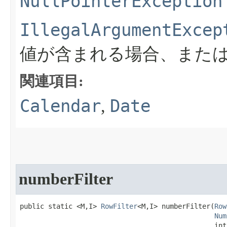
NullPointerException
IllegalArgumentExcep
値が含まれる場合、また
関連項目:
Calendar
Date
,
numberFilter
public static <M,I> 
RowFilter
<M,I> numberFilter​(
Row
Num
                                                int