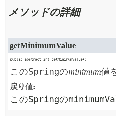
メソッドの詳細
getMinimumValue
public abstract int getMinimumValue​()
Spring
この
の
minimum
値
戻り値:
Spring
minimumVa
この
の