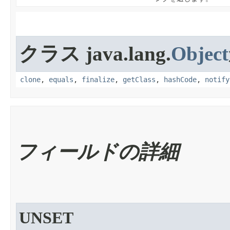
クラス java.lang.
Object
clone
,
equals
,
finalize
,
getClass
,
hashCode
,
notify
フィールドの詳細
UNSET