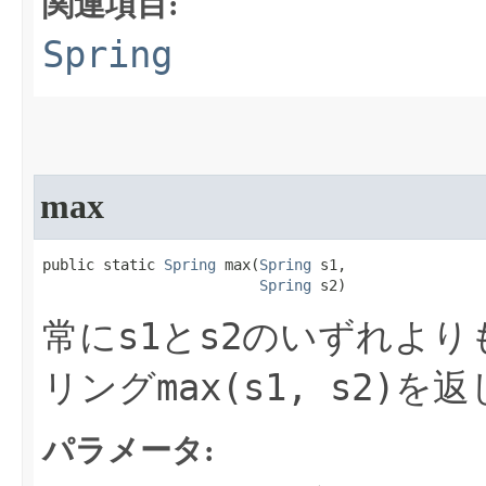
関連項目:
Spring
max
public static 
Spring
 max​(
Spring
 s1,

Spring
 s2)
s1
s2
常に
と
のいずれより
max(s1, s2)
リング
を返
パラメータ: