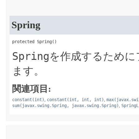
Spring
protected Spring​()
Spring
を作成するために
ます。
関連項目:
constant(int)
constant(int, int, int)
max(javax.swi
,
,
sum(javax.swing.Spring, javax.swing.Spring)
SpringL
,