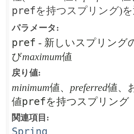
pref
を持つスプリング)
パラメータ:
pref
- 新しいスプリング
び
maximum
値
戻り値:
minimum
値、
preferred
値、
pref
値
を持つスプリング
関連項目:
Spring