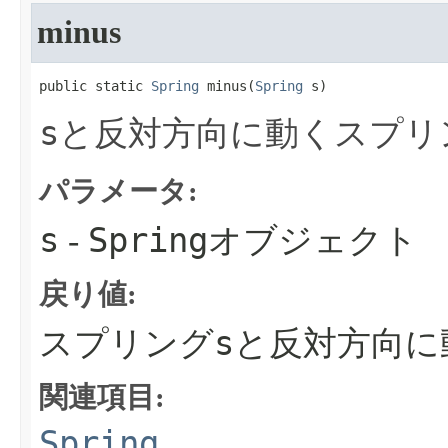
minus
public static 
Spring
 minus​(
Spring
 s)
s
と反対方向に動くスプリ
パラメータ:
s
Spring
-
オブジェクト
戻り値:
s
スプリング
と反対方向に
関連項目:
Spring