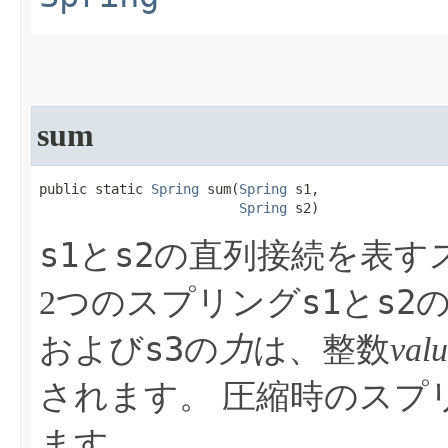
sum
public static 
Spring
 sum​(
Spring
 s1,

Spring
 s2)
s1
s2
と
の直列接続を表す
s1
s2
2つのスプリング
と
の
s3
および
の
力
は、整数
val
されます。
圧縮時のスプ
ます。