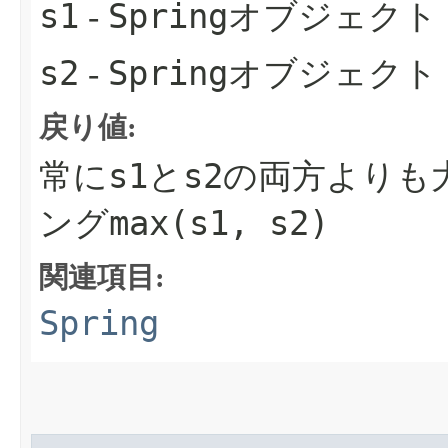
s1
Spring
-
オブジェクト
s2
Spring
-
オブジェクト
戻り値:
s1
s2
常に
と
の両方よりも
max(s1, s2)
ング
関連項目:
Spring