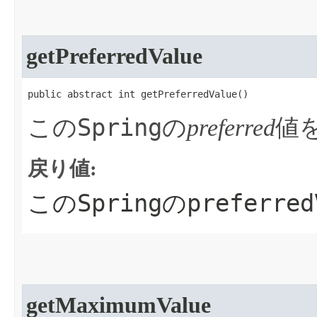
getPreferredValue
public abstract int getPreferredValue​()
Spring
この
の
preferred
値
戻り値:
Spring
preferred
この
の
getMaximumValue