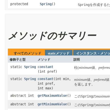
protected
Spring
​()
Spring
を作成する
メソッドのサマリー
すべてのメソッド
staticメソッド
インスタンス・メソ
修飾子と型
メソッド
説明
static
Spring
constant
柱(
minimum
値、
preferre
(int pref)
static
Spring
constant
​(int min,
minimum
値、
preferred
値
int pref,
を返します。
int max)
abstract int
getMaximumValue
​()
Spring
この
の
maximum
abstract int
getMinimumValue
​()
Spring
この
の
minimum