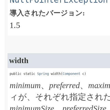
導入されたバージョン:
1.5
width
public static 
Spring
 width​(
Component
 c)
minimum
、
preferred
、
maxi
ィが、それぞれ指定され
minimumSize
、
preferredSize