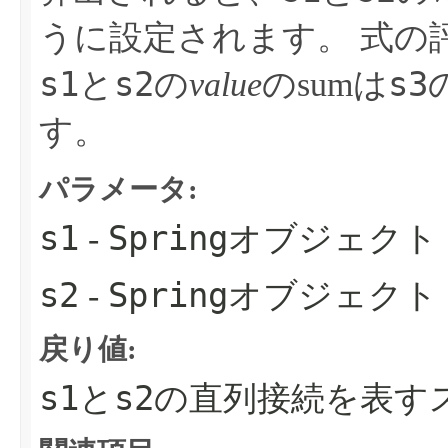
うに設定されます。
式の
s1
s2
s3
と
の
value
のsumは
す。
パラメータ:
s1
Spring
-
オブジェクト
s2
Spring
-
オブジェクト
戻り値:
s1
s2
と
の直列接続を表す