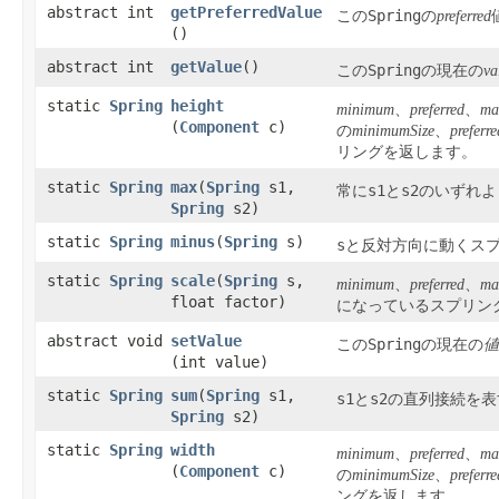
abstract int
getPreferredValue
Spring
この
の
preferred
()
abstract int
getValue
​()
Spring
この
の現在の
va
static
Spring
height
minimum
、
preferred
、
ma
(
Component
c)
の
minimumSize
、
preferre
リングを返します。
static
Spring
max
​(
Spring
s1,
s1
s2
常に
と
のいずれよ
Spring
s2)
static
Spring
minus
​(
Spring
s)
s
と反対方向に動くス
static
Spring
scale
​(
Spring
s,
minimum
、
preferred
、
ma
float factor)
になっているスプリン
abstract void
setValue
Spring
この
の現在の
値
(int value)
static
Spring
sum
​(
Spring
s1,
s1
s2
と
の直列接続を表
Spring
s2)
static
Spring
width
minimum
、
preferred
、
ma
(
Component
c)
の
minimumSize
、
preferre
ングを返します。