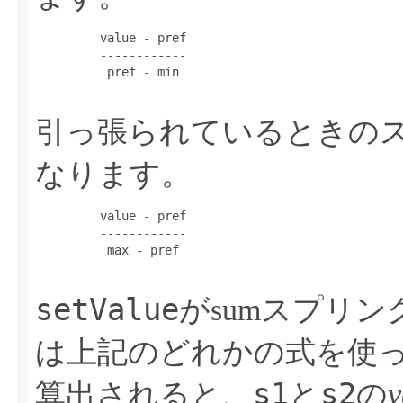
         value - pref

         ------------

          pref - min

引っ張られているときの
なります。
         value - pref

         ------------

          max - pref

setValue
がsumスプリン
は上記のどれかの式を使
s1
s2
算出されると、
と
の
v