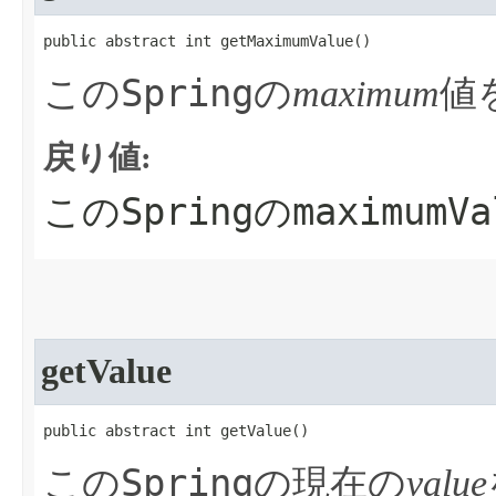
public abstract int getMaximumValue​()
Spring
この
の
maximum
値
戻り値:
Spring
maximumVa
この
の
getValue
public abstract int getValue​()
Spring
この
の現在の
value