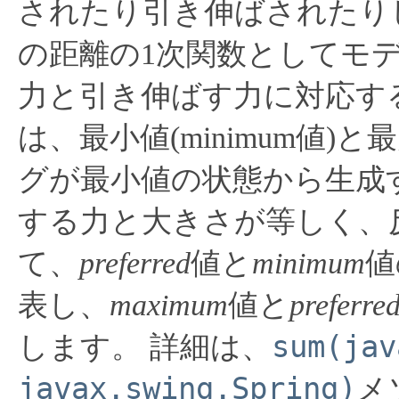
されたり引き伸ばされたり
の距離の1次関数としてモ
力と引き伸ばす力に対応す
は、最小値(minimum値)と
グが最小値の状態から生成
する力と大きさが等しく、
て、
preferred
値と
minimum
値
表し、
maximum
値と
preferre
sum(jav
します。
詳細は、
javax.swing.Spring)
メ