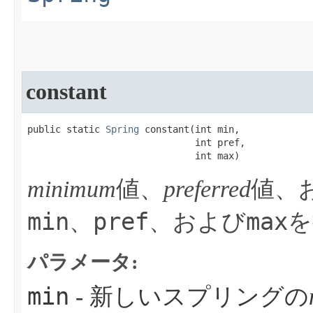
constant
public static 
Spring
 constant​(int min,

                              int pref,

                              int max)
minimum
値、
preferred
値、
min
pref
max
、
、および
を
パラメータ:
min
- 新しいスプリングの