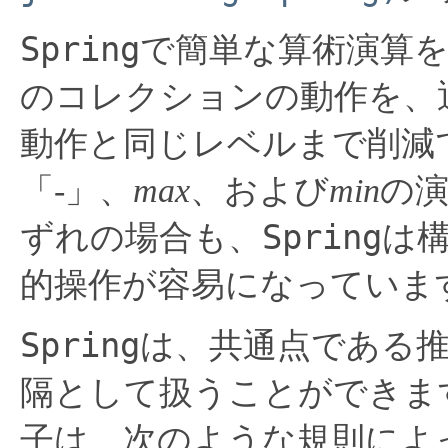
Spring
で簡単な算術演算
のコレクションの動作を、
動作と同じレベルまで削減
「-」、
max
、および
min
の
Spring
ずれの場合も、
は
的操作が容易になっていま
Spring
は、共通点である推奨値
隔として扱うことができま
子は、次のような規則によ