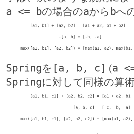
a <= b
a
b
の場合の
から
へ
          [a1, b1] + [a2, b2] = [a1 + a2, b1 + b2]

                      -[a, b] = [-b, -a]

      max([a1, b1], [a2, b2]) = [max(a1, a2), max(b1, 
Spring
[a, b, c]
a <
を
(
Spring
に対して同様の算
          [a1, b1, c1] + [a2, b2, c2] = [a1 + a2, b1 +
                           -[a, b, c] = [-c, -b, -a]

      max([a1, b1, c1], [a2, b2, c2]) = [max(a1, a2), 