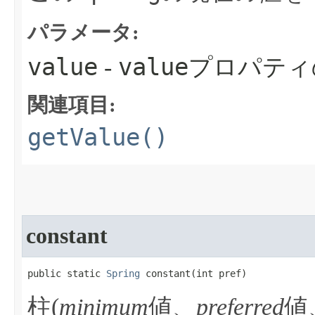
パラメータ:
value
value
-
プロパティ
関連項目:
getValue()
constant
public static 
Spring
 constant​(int pref)
柱(
minimum
値、
preferred
値