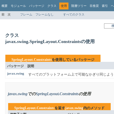
概要
モジュール
パッケージ
クラス
使用
階層ツリー
非推奨
索引
ヘ
前
次
フレーム
フレームなし
すべてのクラス
クラス
javax.swing.SpringLayout.Constraintsの使用
SpringLayout.Constraints
を使用しているパッケージ
パッケージ
説明
javax.swing
すべてのプラットフォーム上で可能なかぎり同じように
javax.swing
での
SpringLayout.Constraints
の使用
SpringLayout.Constraints
を返す
javax.swing
内のメソッド