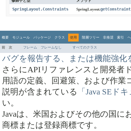
修飾子と型
メソッド
SpringLayout.Constraints
getConstraint
SpringLayout.
概要
モジュール
パッケージ
クラス
使用
階層ツリー
非推奨
索引
ヘ
前
次
フレーム
フレームなし
すべてのクラス
バグを報告する、または機能強化
さらにAPIリファレンスと開発者
用語の定義、回避策、および作業
説明が含まれている
「Java SE
い。
Javaは、米国およびその他の国にお
商標または登録商標です。