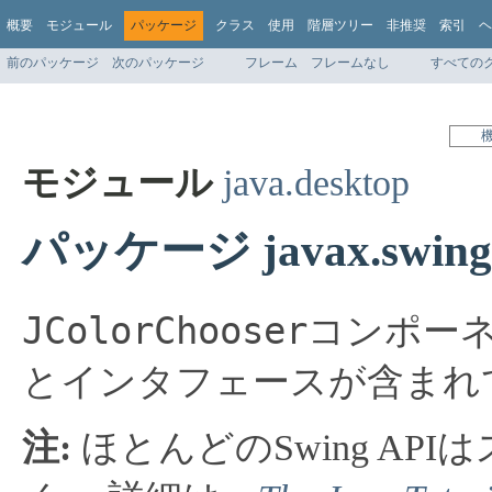
概要
モジュール
パッケージ
クラス
使用
階層ツリー
非推奨
索引
ヘ
前のパッケージ
次のパッケージ
フレーム
フレームなし
すべての
モジュール
java.desktop
パッケージ javax.swing.c
JColorChooser
コンポー
とインタフェースが含まれ
注:
ほとんどのSwing AP