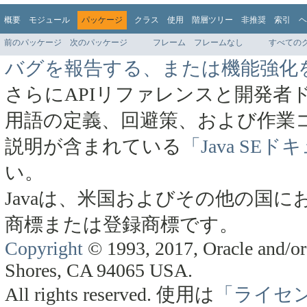
概要
モジュール
パッケージ
クラス
使用
階層ツリー
非推奨
索引
ヘ
前のパッケージ
次のパッケージ
フレーム
フレームなし
すべての
バグを報告する、または機能強化
さらにAPIリファレンスと開発者
用語の定義、回避策、および作業
説明が含まれている
「Java SE
い。
Javaは、米国およびその他の国にお
商標または登録商標です。
Copyright
© 1993, 2017, Oracle and/or 
Shores, CA 94065 USA.
All rights reserved.
使用は
「ライセ